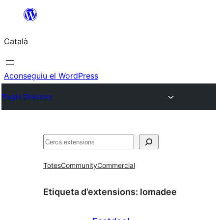
Vés
al
Català
contingut
Aconseguiu el WordPress
Plugin Directory
Cerca
Totes
Community
Commercial
Etiqueta d’extensions:
lomadee