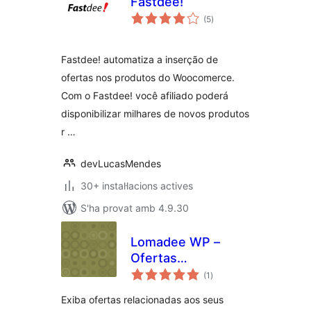
Fastdee!
puntuacions
(5
)
totals
Fastdee! automatiza a inserção de
ofertas nos produtos do Woocomerce.
Com o Fastdee! você afiliado poderá
disponibilizar milhares de novos produtos
r …
devLucasMendes
30+ instal·lacions actives
S'ha provat amb 4.9.30
Lomadee WP –
Ofertas
puntuacions
Relacionadas
(1
)
totals
Exiba ofertas relacionadas aos seus