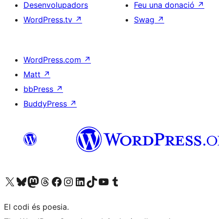
Desenvolupadors
Feu una donació
↗
WordPress.tv
↗
Swag
↗
WordPress.com
↗
Matt
↗
bbPress
↗
BuddyPress
↗
Visiteu el nostre compte X (abans Twitter)
Visiteu el nostre compte de Bluesky
Visiteu el nostre compte al Mastodon
Visiteu el nostre compte de Threads
Visiteu la nostra pàgina al Facebook
Visiteu el nostre compte d'Instagram
Visiteu el nostre compte de LinkedIn
Visiteu el nostre compte de TikTok
Visiteu el nostre canal al YouTube
Visiteu el nostre compte de Tumblr
El codi és poesia.