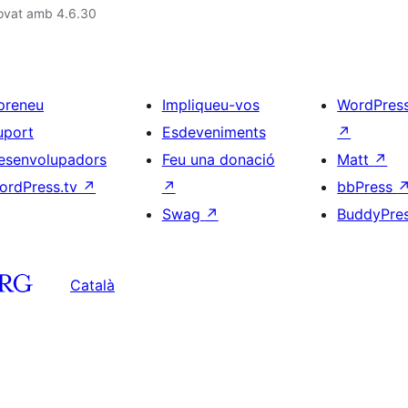
rovat amb 4.6.30
preneu
Impliqueu-vos
WordPres
uport
Esdeveniments
↗
esenvolupadors
Feu una donació
Matt
↗
ordPress.tv
↗
↗
bbPress
Swag
↗
BuddyPre
Català