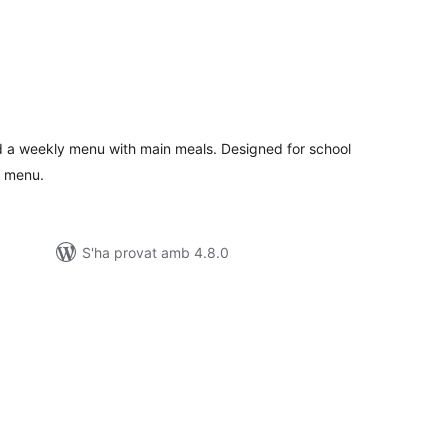
ntuacions
tals
dd a weekly menu with main meals. Designed for school
d menu.
S'ha provat amb 4.8.0