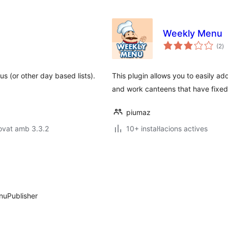
Weekly Menu
pu
(2
)
to
s (or other day based lists).
This plugin allows you to easily a
and work canteens that have fixe
piumaz
ovat amb 3.3.2
10+ instal·lacions actives
enuPublisher