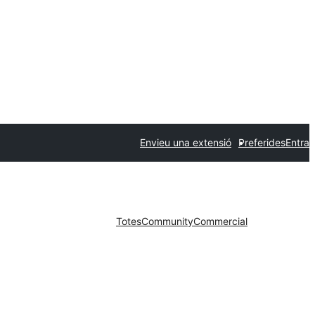
Envieu una extensió
Preferides
Entra
Totes
Community
Commercial