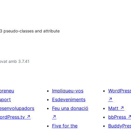
3 pseudo-classes and attribute
ovat amb 3.7.41
preneu
Impliqueu-vos
WordPres
uport
Esdeveniments
↗
esenvolupadors
Feu una donació
Matt
↗
ordPress.tv
↗
↗
bbPress
Five for the
BuddyPre