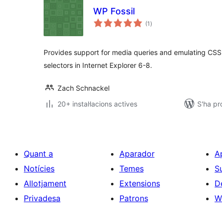
WP Fossil
puntuacions
(1
)
totals
Provides support for media queries and emulating CSS
selectors in Internet Explorer 6-8.
Zach Schnackel
20+ instal·lacions actives
S'ha pr
Quant a
Aparador
A
Notícies
Temes
S
Allotjament
Extensions
D
Privadesa
Patrons
W