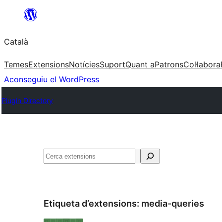
Vés
al
Català
contingut
Temes
Extensions
Notícies
Suport
Quant a
Patrons
Col·labora
Aconseguiu el WordPress
Plugin Directory
Cerca
Etiqueta d’extensions:
media-queries