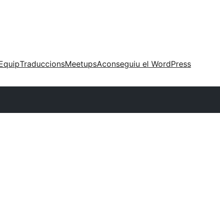
Equip
Traduccions
Meetups
Aconseguiu el WordPress