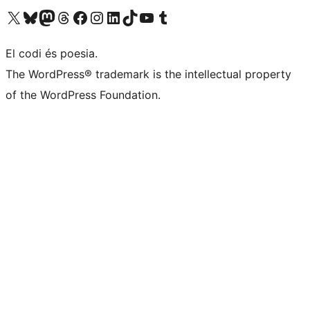
Visiteu el nostre compte X (abans Twitter)
Visiteu el nostre compte de Bluesky
Visiteu el nostre compte al Mastodon
Visiteu el nostre compte de Threads
Visiteu la nostra pàgina al Facebook
Visiteu el nostre compte d'Instagram
Visiteu el nostre compte de LinkedIn
Visiteu el nostre compte de TikTok
Visiteu el nostre canal al YouTube
Visiteu el nostre compte de Tumblr
El codi és poesia.
The WordPress® trademark is the intellectual property
of the WordPress Foundation.