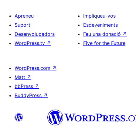
Apreneu
Impliqueu-vos
Suport
Esdeveniments
Desenvolupadors
Feu una donació
↗
WordPress.tv
↗
Five for the Future
WordPress.com
↗
Matt
↗
bbPress
↗
BuddyPress
↗