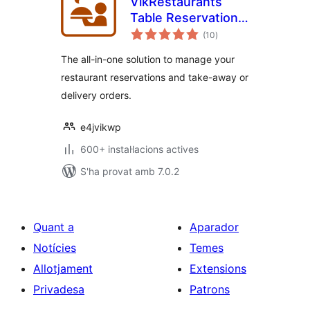
VikRestaurants
Table Reservations
puntuacions
and Take-Away
(10
)
totals
The all-in-one solution to manage your
restaurant reservations and take-away or
delivery orders.
e4jvikwp
600+ instal·lacions actives
S'ha provat amb 7.0.2
Quant a
Aparador
Notícies
Temes
Allotjament
Extensions
Privadesa
Patrons