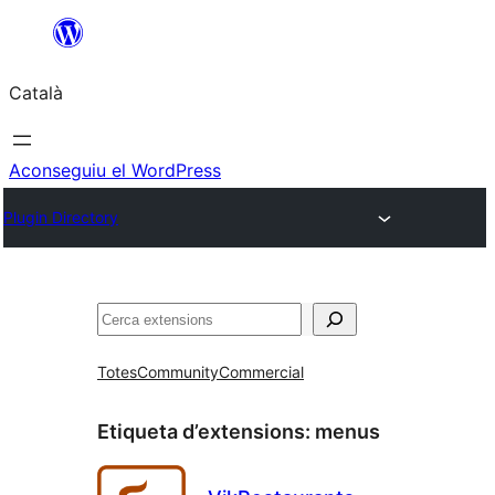
Vés
al
Català
contingut
Aconseguiu el WordPress
Plugin Directory
Cerca
Totes
Community
Commercial
Etiqueta d’extensions:
menus