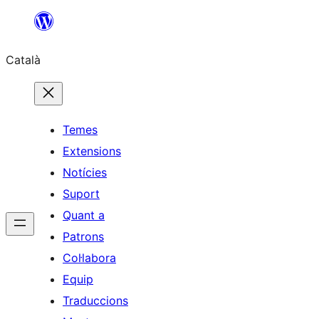
Vés
al
Català
contingut
Temes
Extensions
Notícies
Suport
Quant a
Patrons
Col·labora
Equip
Traduccions