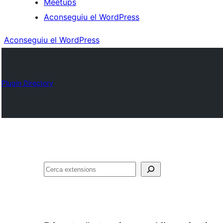
Meetups
Aconseguiu el WordPress
Aconseguiu el WordPress
Plugin Directory
Cerca