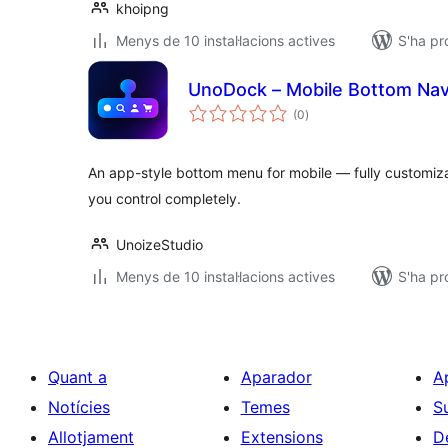
khoipng
Menys de 10 instal·lacions actives
S'ha pr
UnoDock – Mobile Bottom Nav
puntuacions
(0
)
totals
An app-style bottom menu for mobile — fully customizab
you control completely.
UnoizeStudio
Menys de 10 instal·lacions actives
S'ha pr
Quant a
Aparador
A
Notícies
Temes
S
Allotjament
Extensions
D