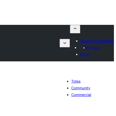
Envieu una extensió
Preferides
Entra
Totes
Community
Commercial