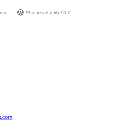
ves
S'ha provat amb 7.0.2
s.com