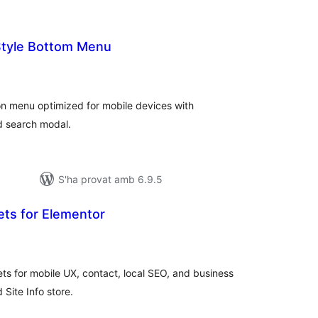
tyle Bottom Menu
ntuacions
tals
n menu optimized for mobile devices with
d search modal.
S'ha provat amb 6.9.5
ets for Elementor
untuacions
tals
 for mobile UX, contact, local SEO, and business
 Site Info store.