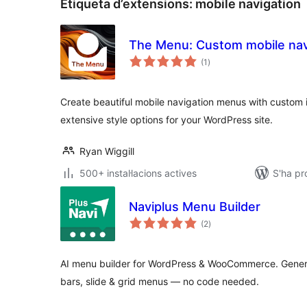
Etiqueta d’extensions:
mobile navigation
The Menu: Custom mobile navi
puntuacions
(1
)
totals
Create beautiful mobile navigation menus with custom ic
extensive style options for your WordPress site.
Ryan Wiggill
500+ instal·lacions actives
S'ha pr
Naviplus Menu Builder
puntuacions
(2
)
totals
AI menu builder for WordPress & WooCommerce. Gener
bars, slide & grid menus — no code needed.