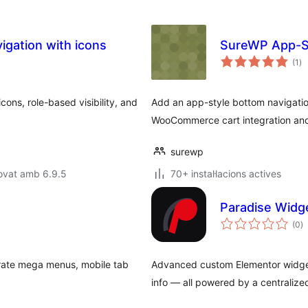
gation with icons
SureWP App-S
pu
(1
)
to
ons, role-based visibility, and
Add an app-style bottom navigatio
WooCommerce cart integration an
surewp
ovat amb 6.9.5
70+ instal·lacions actives
Paradise Widg
p
(0
)
to
ate mega menus, mobile tab
Advanced custom Elementor widgets
info — all powered by a centralized