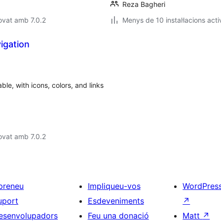
Reza Bagheri
ovat amb 7.0.2
Menys de 10 instal·lacions acti
igation
le, with icons, colors, and links
ovat amb 7.0.2
preneu
Impliqueu-vos
WordPres
uport
Esdeveniments
↗
esenvolupadors
Feu una donació
Matt
↗