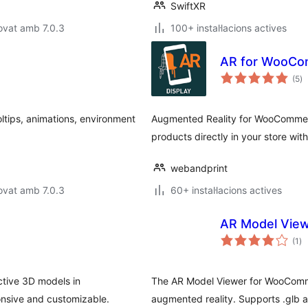
SwiftXR
ovat amb 7.0.3
100+ instal·lacions actives
AR for WooC
pu
(5
)
to
ltips, animations, environment
Augmented Reality for WooCommerc
products directly in your store wit
webandprint
ovat amb 7.0.3
60+ instal·lacions actives
AR Model Vie
pu
(1
)
to
ctive 3D models in
The AR Model Viewer for WooComm
nsive and customizable.
augmented reality. Supports .glb and