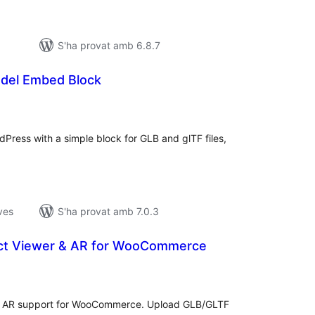
S'ha provat amb 6.8.7
del Embed Block
untuacions
tals
Press with a simple block for GLB and glTF files,
ves
S'ha provat amb 7.0.3
ct Viewer & AR for WooCommerce
untuacions
tals
th AR support for WooCommerce. Upload GLB/GLTF