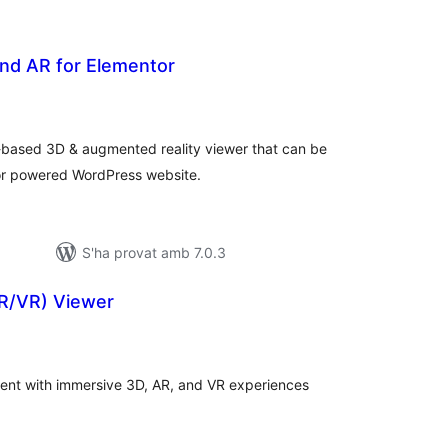
nd AR for Elementor
ntuacions
tals
-based 3D & augmented reality viewer that can be
tor powered WordPress website.
S'ha provat amb 7.0.3
R/VR) Viewer
ntuacions
tals
nt with immersive 3D, AR, and VR experiences