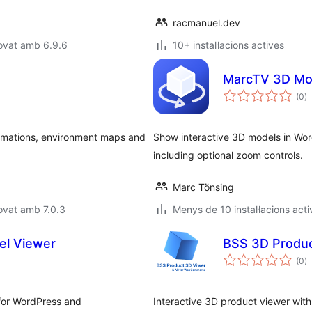
racmanuel.dev
ovat amb 6.9.6
10+ instal·lacions actives
MarcTV 3D Mo
p
(0
)
to
animations, environment maps and
Show interactive 3D models in Word
including optional zoom controls.
Marc Tönsing
ovat amb 7.0.3
Menys de 10 instal·lacions acti
el Viewer
BSS 3D Produ
p
(0
)
to
for WordPress and
Interactive 3D product viewer wi