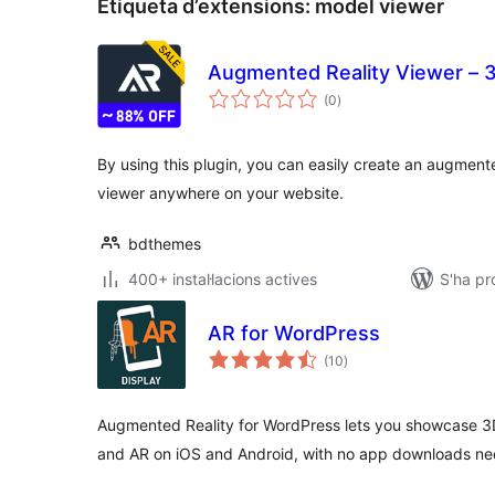
Etiqueta d’extensions:
model viewer
Augmented Reality Viewer – 
puntuacions
(0
)
totals
By using this plugin, you can easily create an augment
viewer anywhere on your website.
bdthemes
400+ instal·lacions actives
S'ha pr
AR for WordPress
puntuacions
(10
)
totals
Augmented Reality for WordPress lets you showcase 3D
and AR on iOS and Android, with no app downloads n