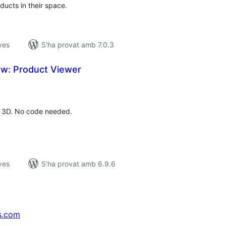
ucts in their space.
ves
S'ha provat amb 7.0.3
w: Product Viewer
untuacions
tals
n 3D. No code needed.
ves
S'ha provat amb 6.9.6
s.com