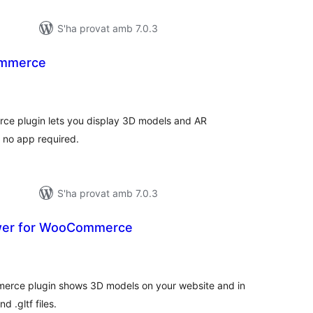
S'ha provat amb 7.0.3
ommerce
ntuacions
tals
e plugin lets you display 3D models and AR
h no app required.
S'ha provat amb 7.0.3
wer for WooCommerce
ntuacions
tals
erce plugin shows 3D models on your website and in
 .gltf files.