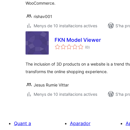
WooCommerce.
rishav001
Menys de 10 instal·lacions actives
S'ha pr
FKN Model Viewer
puntuacions
(0
)
totals
The inclusion of 3D products on a website is a trend tha
transforms the online shopping experience.
Jesus Rumie Vittar
Menys de 10 instal·lacions actives
S'ha pr
Quant a
Aparador
A