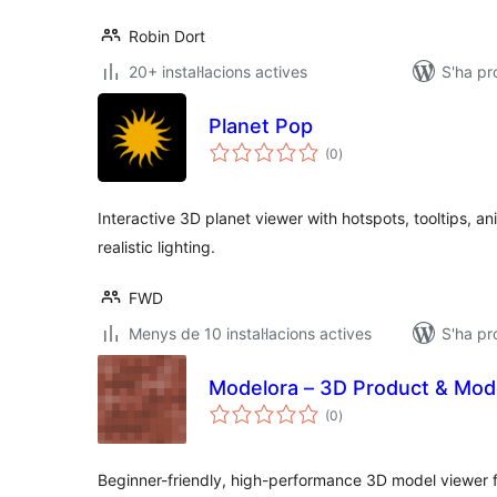
Robin Dort
20+ instal·lacions actives
S'ha pr
Planet Pop
puntuacions
(0
)
totals
Interactive 3D planet viewer with hotspots, tooltips, 
realistic lighting.
FWD
Menys de 10 instal·lacions actives
S'ha pr
Modelora – 3D Product & Mod
puntuacions
(0
)
totals
Beginner-friendly, high-performance 3D model viewer 