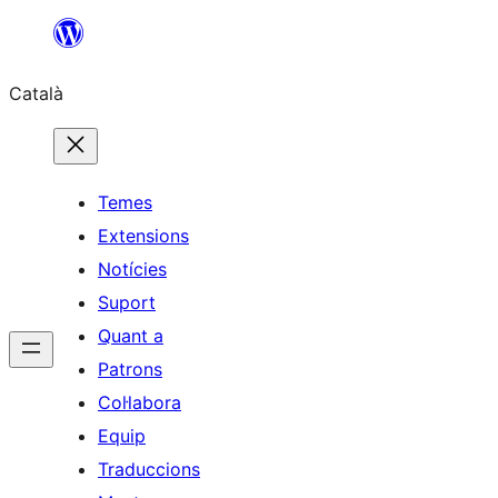
Vés
al
Català
contingut
Temes
Extensions
Notícies
Suport
Quant a
Patrons
Col·labora
Equip
Traduccions