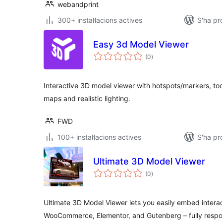
webandprint
300+ instal·lacions actives
S'ha pr
Easy 3d Model Viewer
puntuacions
(0
)
totals
Interactive 3D model viewer with hotspots/markers, too
maps and realistic lighting.
FWD
100+ instal·lacions actives
S'ha pr
Ultimate 3D Model Viewer
puntuacions
(0
)
totals
Ultimate 3D Model Viewer lets you easily embed intera
WooCommerce, Elementor, and Gutenberg – fully respo