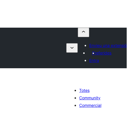
Envieu una extensió
Preferides
Entra
Totes
Community
Commercial