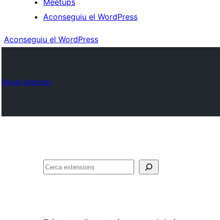
Meetups
Aconseguiu el WordPress
Aconseguiu el WordPress
Plugin Directory
Cerca