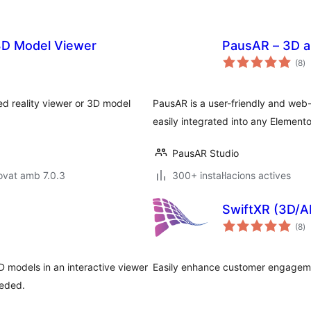
3D Model Viewer
PausAR – 3D a
pu
(8
)
to
ed reality viewer or 3D model
PausAR is a user-friendly and web
easily integrated into any Elemen
PausAR Studio
ovat amb 7.0.3
300+ instal·lacions actives
SwiftXR (3D/A
pu
(8
)
to
 models in an interactive viewer
Easily enhance customer engageme
eeded.