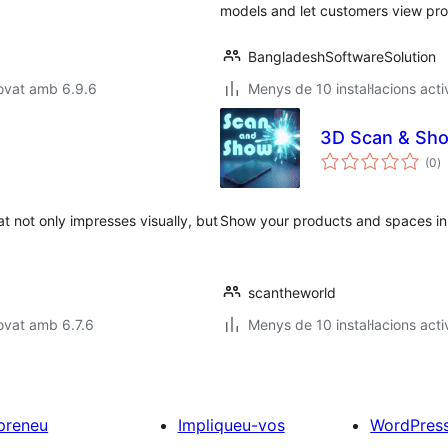
models and let customers view prod
BangladeshSoftwareSolution
ovat amb 6.9.6
Menys de 10 instal·lacions acti
3D Scan & Sho
p
(0
)
to
t not only impresses visually, but
Show your products and spaces i
scantheworld
ovat amb 6.7.6
Menys de 10 instal·lacions acti
preneu
Impliqueu-vos
WordPres