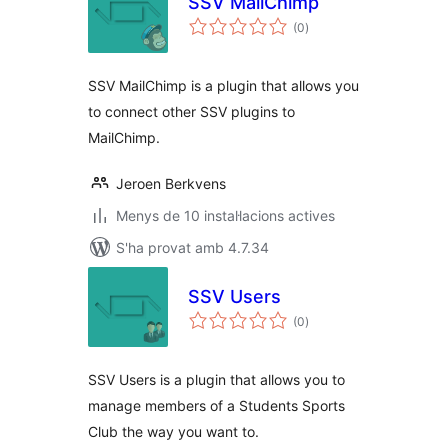
SSV MailChimp
puntuacions
(0
)
totals
SSV MailChimp is a plugin that allows you
to connect other SSV plugins to
MailChimp.
Jeroen Berkvens
Menys de 10 instal·lacions actives
S'ha provat amb 4.7.34
SSV Users
puntuacions
(0
)
totals
SSV Users is a plugin that allows you to
manage members of a Students Sports
Club the way you want to.