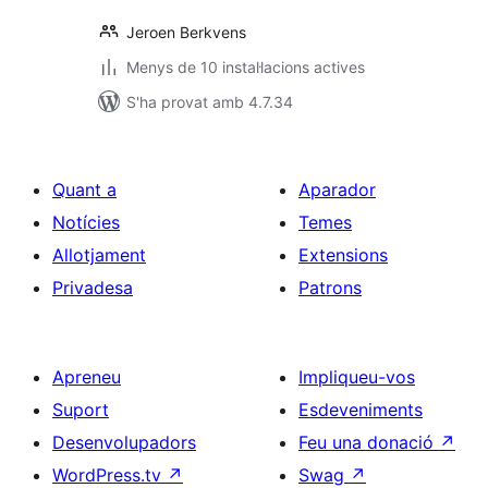
Jeroen Berkvens
Menys de 10 instal·lacions actives
S'ha provat amb 4.7.34
Quant a
Aparador
Notícies
Temes
Allotjament
Extensions
Privadesa
Patrons
Apreneu
Impliqueu-vos
Suport
Esdeveniments
Desenvolupadors
Feu una donació
↗
WordPress.tv
↗
Swag
↗