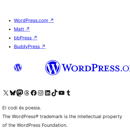
WordPress.com
↗
Matt
↗
bbPress
↗
BuddyPress
↗
Visiteu el nostre compte X (abans Twitter)
Visiteu el nostre compte de Bluesky
Visiteu el nostre compte al Mastodon
Visiteu el nostre compte de Threads
Visiteu la nostra pàgina al Facebook
Visiteu el nostre compte d'Instagram
Visiteu el nostre compte de LinkedIn
Visiteu el nostre compte de TikTok
Visiteu el nostre canal al YouTube
Visiteu el nostre compte de Tumblr
El codi és poesia.
The WordPress® trademark is the intellectual property
of the WordPress Foundation.