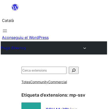
Vés
al
Català
contingut
Aconseguiu el WordPress
Plugin Directory
Cerca
Totes
Community
Commercial
Etiqueta d’extensions:
mp-ssv