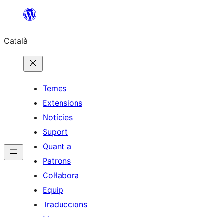
Vés
al
Català
contingut
Temes
Extensions
Notícies
Suport
Quant a
Patrons
Col·labora
Equip
Traduccions