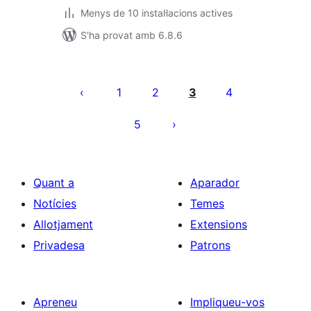
Menys de 10 instal·lacions actives
S'ha provat amb 6.8.6
Paginació
de
1
2
3
4
les
5
entrades
Quant a
Aparador
Notícies
Temes
Allotjament
Extensions
Privadesa
Patrons
Apreneu
Impliqueu-vos