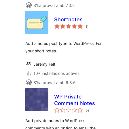
S'ha provat amb 7.0.2
Shortnotes
puntuacions
(1
)
totals
Add a notes post type to WordPress. For
your short notes.
Jeremy Felt
10+ instal·lacions actives
S'ha provat amb 6.8.6
WP Private
Comment Notes
puntuacions
(0
)
totals
Add private notes to WordPress
comments with an option to email the