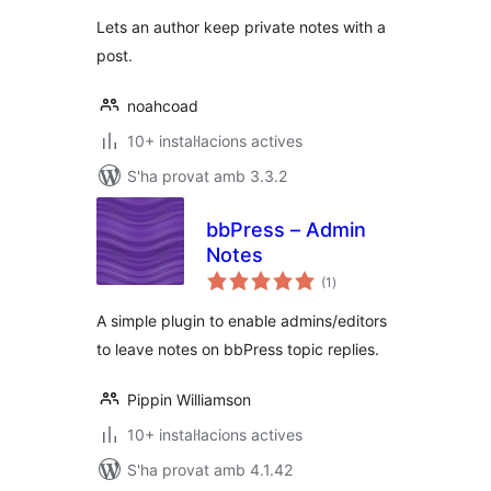
Lets an author keep private notes with a
post.
noahcoad
10+ instal·lacions actives
S'ha provat amb 3.3.2
bbPress – Admin
Notes
puntuacions
(1
)
totals
A simple plugin to enable admins/editors
to leave notes on bbPress topic replies.
Pippin Williamson
10+ instal·lacions actives
S'ha provat amb 4.1.42