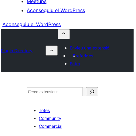
Meetups
Aconseguiu el WordPress
Aconseguiu el WordPress
Envieu una extensió
Plugin Directory
Preferides
Entra
Cerca
Totes
Community
Commercial