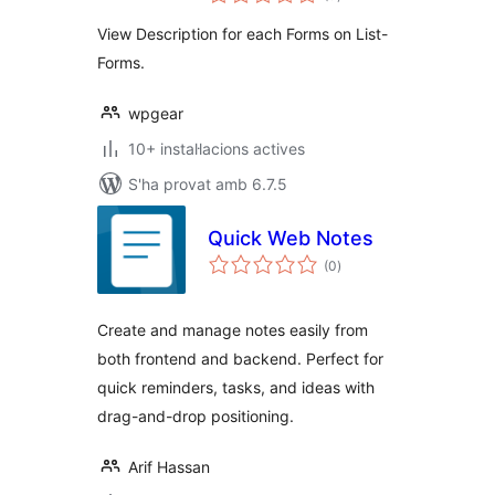
totals
View Description for each Forms on List-
Forms.
wpgear
10+ instal·lacions actives
S'ha provat amb 6.7.5
Quick Web Notes
puntuacions
(0
)
totals
Create and manage notes easily from
both frontend and backend. Perfect for
quick reminders, tasks, and ideas with
drag-and-drop positioning.
Arif Hassan