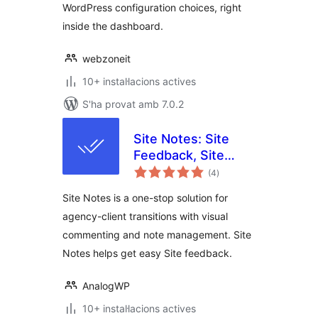
WordPress configuration choices, right
inside the dashboard.
webzoneit
10+ instal·lacions actives
S'ha provat amb 7.0.2
Site Notes: Site
Feedback, Site
puntuacions
Notes with
(4
)
totals
Sitewide Visual
Site Notes is a one-stop solution for
Commenting
agency-client transitions with visual
commenting and note management. Site
Notes helps get easy Site feedback.
AnalogWP
10+ instal·lacions actives