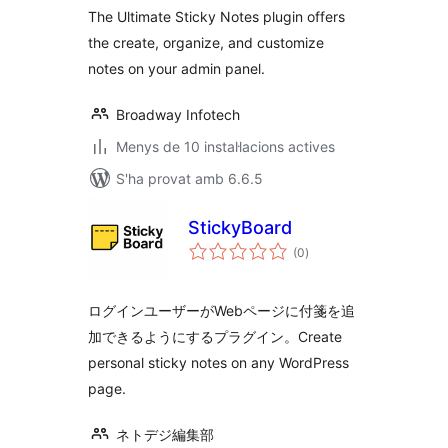
The Ultimate Sticky Notes plugin offers
the create, organize, and customize
notes on your admin panel.
Broadway Infotech
Menys de 10 instal·lacions actives
S'ha provat amb 6.6.5
StickyBoard
puntuacions
(0
)
totals
ログインユーザーがWebページに付箋を追
加できるようにするプラグイン。Create
personal sticky notes on any WordPress
page.
ネトデジ編集部