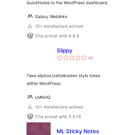
QuickNotes to the WordPress dashboard.
Galaxy Weblinks
10+ instal·lacions actives
S'ha provat amb 6.8.6
Slippy
puntuacions
(0
)
totals
Take slipbox/zettelkasten style notes
within WordPress.
LMNHQ
10+ instal·lacions actives
S'ha provat amb 5.5.18
ML Sticky Notes