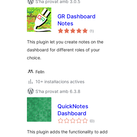
S'ha provat amb 3.0.5
GR Dashboard
Notes
puntuacions
(1
)
totals
This plugin let you create notes on the
dashboard for different roles of your
choice.
Felln
10+ instal·lacions actives
S'ha provat amb 6.3.8
QuickNotes
Dashboard
puntuacions
(0
)
totals
This plugin adds the functionality to add