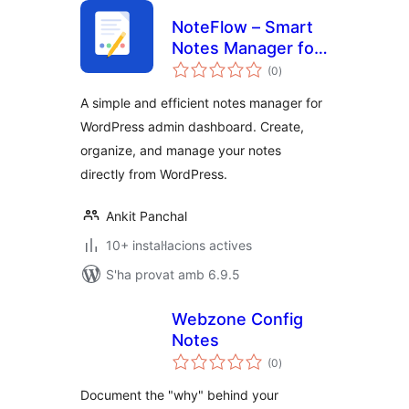
NoteFlow – Smart
Notes Manager for
puntuacions
WordPress Admin
(0
)
totals
A simple and efficient notes manager for
WordPress admin dashboard. Create,
organize, and manage your notes
directly from WordPress.
Ankit Panchal
10+ instal·lacions actives
S'ha provat amb 6.9.5
Webzone Config
Notes
puntuacions
(0
)
totals
Document the "why" behind your