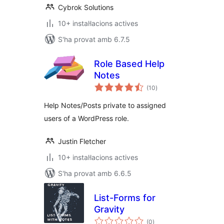
Cybrok Solutions
10+ instal·lacions actives
S'ha provat amb 6.7.5
Role Based Help
Notes
puntuacions
(10
)
totals
Help Notes/Posts private to assigned
users of a WordPress role.
Justin Fletcher
10+ instal·lacions actives
S'ha provat amb 6.6.5
List-Forms for
Gravity
puntuacions
(0
)