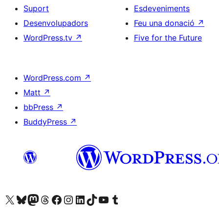
Suport
Esdeveniments
Desenvolupadors
Feu una donació
↗
WordPress.tv
↗
Five for the Future
WordPress.com
↗
Matt
↗
bbPress
↗
BuddyPress
↗
Visiteu el nostre compte X (abans Twitter)
Visiteu el nostre compte de Bluesky
Visiteu el nostre compte al Mastodon
Visiteu el nostre compte de Threads
Visiteu la nostra pàgina al Facebook
Visiteu el nostre compte d'Instagram
Visiteu el nostre compte de LinkedIn
Visiteu el nostre compte de TikTok
Visiteu el nostre canal al YouTube
Visiteu el nostre compte de Tumblr