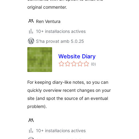
original commenter.
Ren Ventura
10+ instal·lacions actives
S'ha provat amb 5.0.25
Website Diary
puntuacions
(0
)
totals
For keeping diary-like notes, so you can
quickly overview recent changes on your
site (and spot the source of an eventual
problem).
10+ instal·lacions actives