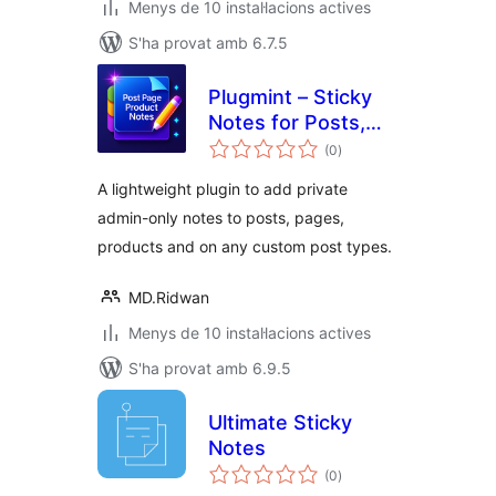
Menys de 10 instal·lacions actives
S'ha provat amb 6.7.5
Plugmint – Sticky
Notes for Posts,
puntuacions
Pages, Products &
(0
)
totals
CPTs
A lightweight plugin to add private
admin-only notes to posts, pages,
products and on any custom post types.
MD.Ridwan
Menys de 10 instal·lacions actives
S'ha provat amb 6.9.5
Ultimate Sticky
Notes
puntuacions
(0
)
totals