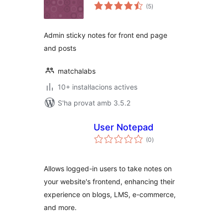
puntuacions
(5
)
totals
Admin sticky notes for front end page
and posts
matchalabs
10+ instal·lacions actives
S'ha provat amb 3.5.2
User Notepad
puntuacions
(0
)
totals
Allows logged-in users to take notes on
your website's frontend, enhancing their
experience on blogs, LMS, e-commerce,
and more.