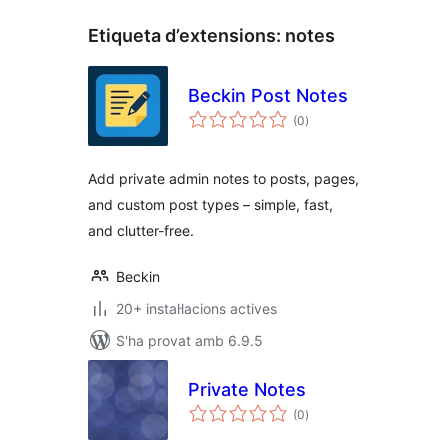
Etiqueta d’extensions:
notes
Beckin Post Notes
puntuacions
(0
)
totals
Add private admin notes to posts, pages,
and custom post types – simple, fast,
and clutter-free.
Beckin
20+ instal·lacions actives
S'ha provat amb 6.9.5
Private Notes
puntuacions
(0
)
totals