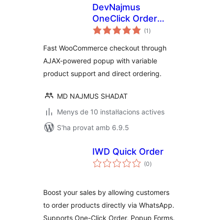
DevNajmus
OneClick Order
puntuacions
Popup – for
(1
)
totals
WooCommerce
Fast WooCommerce checkout through
AJAX-powered popup with variable
product support and direct ordering.
MD NAJMUS SHADAT
Menys de 10 instal·lacions actives
S'ha provat amb 6.9.5
IWD Quick Order
puntuacions
(0
)
totals
Boost your sales by allowing customers
to order products directly via WhatsApp.
Supports One-Click Order, Popup Forms.