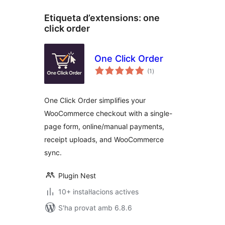
Etiqueta d’extensions:
one
click order
One Click Order
puntuacions
(1
)
totals
One Click Order simplifies your
WooCommerce checkout with a single-
page form, online/manual payments,
receipt uploads, and WooCommerce
sync.
Plugin Nest
10+ instal·lacions actives
S'ha provat amb 6.8.6