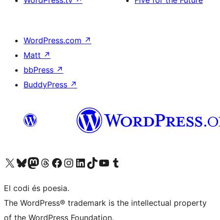
WordPress.tv
↗
Five for the Future
WordPress.com
↗
Matt
↗
bbPress
↗
BuddyPress
↗
Visiteu el nostre compte X (abans Twitter)
Visiteu el nostre compte de Bluesky
Visiteu el nostre compte al Mastodon
Visiteu el nostre compte de Threads
Visiteu la nostra pàgina al Facebook
Visiteu el nostre compte d'Instagram
Visiteu el nostre compte de LinkedIn
Visiteu el nostre compte de TikTok
Visiteu el nostre canal al YouTube
Visiteu el nostre compte de Tumblr
El codi és poesia.
The WordPress® trademark is the intellectual property
of the WordPress Foundation.