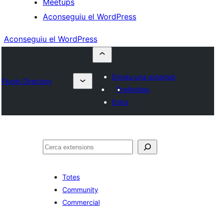
Meetups
Aconseguiu el WordPress
Aconseguiu el WordPress
Envieu una extensió
Plugin Directory
Preferides
Entra
Cerca
Totes
Community
Commercial