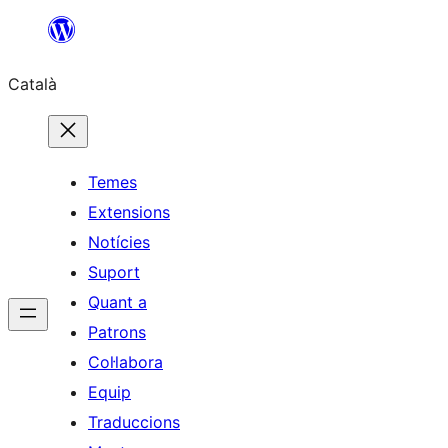
Vés
al
Català
contingut
Temes
Extensions
Notícies
Suport
Quant a
Patrons
Col·labora
Equip
Traduccions