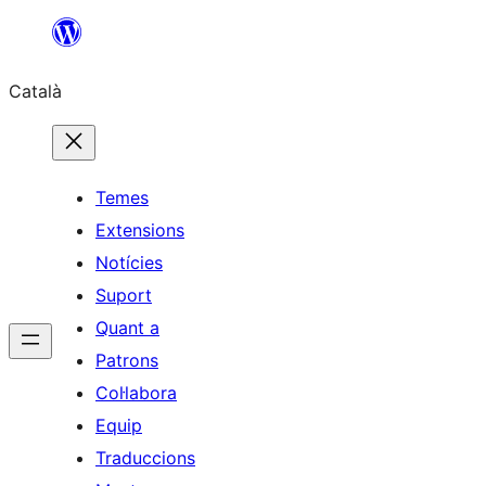
Vés
al
Català
contingut
Temes
Extensions
Notícies
Suport
Quant a
Patrons
Col·labora
Equip
Traduccions