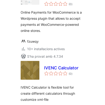
puntuacions
(0
)
totals
Online Payments for WooCommerce is a
Wordpress plugin that allows to accept
payments at WooCommerce-powered
online stores.
fzuwqy
10+ instal·lacions actives
S'ha provat amb 4.7.34
IVENC Calculator
puntuacions
(0
)
totals
IVENC Calculator is flexible tool for
create different calculators through
customize xml-file