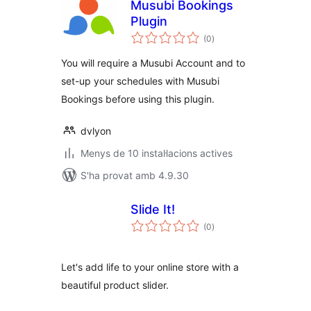
Musubi Bookings
Plugin
puntuacions
(0
)
totals
You will require a Musubi Account and to
set-up your schedules with Musubi
Bookings before using this plugin.
dvlyon
Menys de 10 instal·lacions actives
S'ha provat amb 4.9.30
Slide It!
puntuacions
(0
)
totals
Let's add life to your online store with a
beautiful product slider.