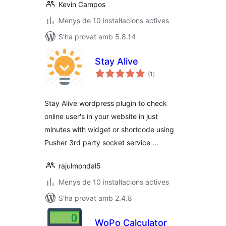
Kevin Campos
Menys de 10 instal·lacions actives
S'ha provat amb 5.8.14
Stay Alive
puntuacions
(1
)
totals
Stay Alive wordpress plugin to check
online user's in your website in just
minutes with widget or shortcode using
Pusher 3rd party socket service …
rajulmondal5
Menys de 10 instal·lacions actives
S'ha provat amb 2.4.8
WoPo Calculator