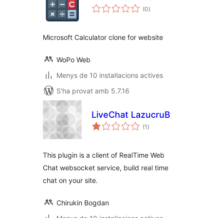
puntuacions
(0
)
totals
Microsoft Calculator clone for website
WoPo Web
Menys de 10 instal·lacions actives
S'ha provat amb 5.7.16
LiveChat LazucruB
puntuacions
(1
)
totals
This plugin is a client of RealTime Web
Chat websocket service, build real time
chat on your site.
Chirukin Bogdan