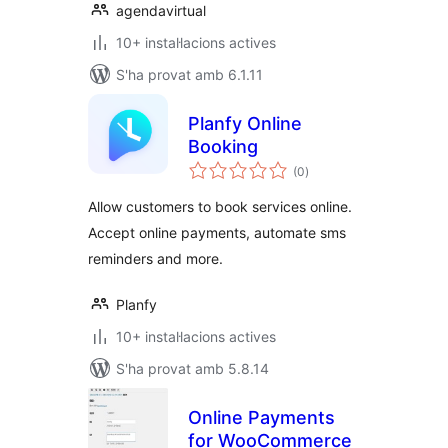
agendavirtual
10+ instal·lacions actives
S'ha provat amb 6.1.11
Planfy Online
Booking
puntuacions
(0
)
totals
Allow customers to book services online.
Accept online payments, automate sms
reminders and more.
Planfy
10+ instal·lacions actives
S'ha provat amb 5.8.14
Online Payments
for WooCommerce