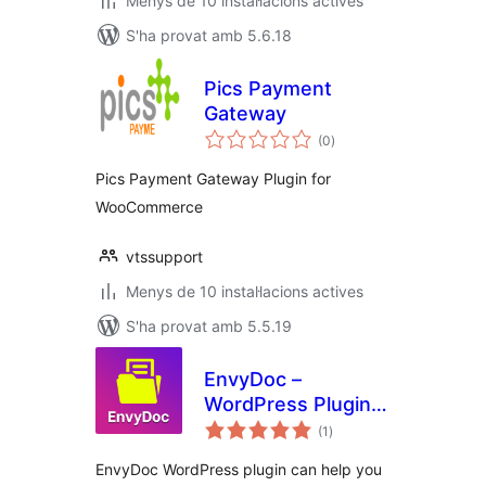
Menys de 10 instal·lacions actives
S'ha provat amb 5.6.18
Pics Payment
Gateway
puntuacions
(0
)
totals
Pics Payment Gateway Plugin for
WooCommerce
vtssupport
Menys de 10 instal·lacions actives
S'ha provat amb 5.5.19
EnvyDoc –
WordPress Plugin
puntuacions
for Ultimate Online
(1
)
totals
Documentation
EnvyDoc WordPress plugin can help you