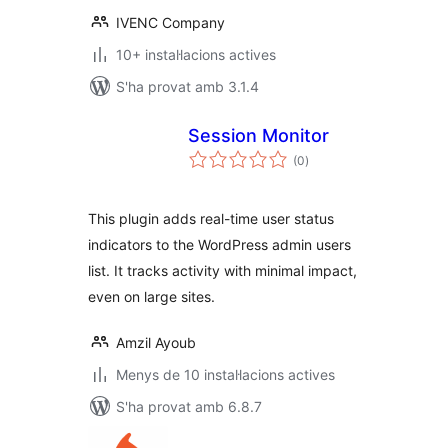
IVENC Company
10+ instal·lacions actives
S'ha provat amb 3.1.4
Session Monitor
puntuacions
(0
)
totals
This plugin adds real-time user status
indicators to the WordPress admin users
list. It tracks activity with minimal impact,
even on large sites.
Amzil Ayoub
Menys de 10 instal·lacions actives
S'ha provat amb 6.8.7