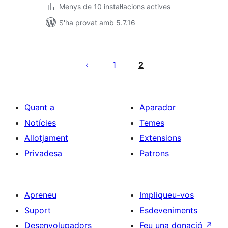
Menys de 10 instal·lacions actives
S'ha provat amb 5.7.16
Paginació
de
1
2
les
entrades
Quant a
Aparador
Notícies
Temes
Allotjament
Extensions
Privadesa
Patrons
Apreneu
Impliqueu-vos
Suport
Esdeveniments
Desenvolupadors
Feu una donació
↗