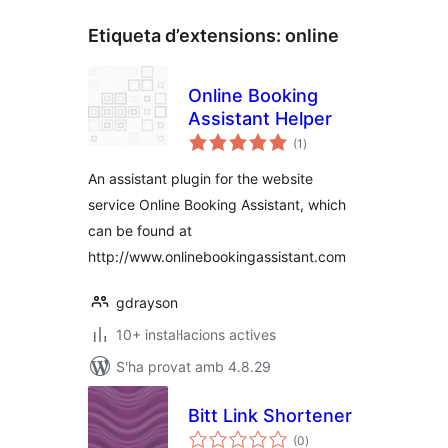
Etiqueta d’extensions:
online
Online Booking
Assistant Helper
puntuacions
(1
)
totals
An assistant plugin for the website
service Online Booking Assistant, which
can be found at
http://www.onlinebookingassistant.com
gdrayson
10+ instal·lacions actives
S'ha provat amb 4.8.29
Bitt Link Shortener
puntuacions
(0
)
totals