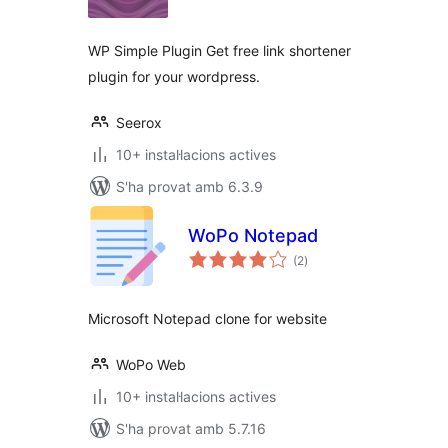
WP Simple Plugin Get free link shortener
plugin for your wordpress.
Seerox
10+ instal·lacions actives
S'ha provat amb 6.3.9
WoPo Notepad
puntuacions
(2
)
totals
Microsoft Notepad clone for website
WoPo Web
10+ instal·lacions actives
S'ha provat amb 5.7.16