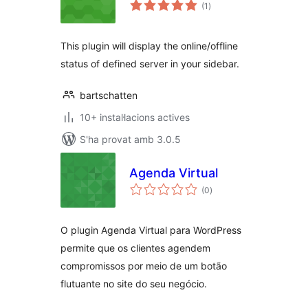
puntuacions
(1
)
totals
This plugin will display the online/offline
status of defined server in your sidebar.
bartschatten
10+ instal·lacions actives
S'ha provat amb 3.0.5
Agenda Virtual
puntuacions
(0
)
totals
O plugin Agenda Virtual para WordPress
permite que os clientes agendem
compromissos por meio de um botão
flutuante no site do seu negócio.