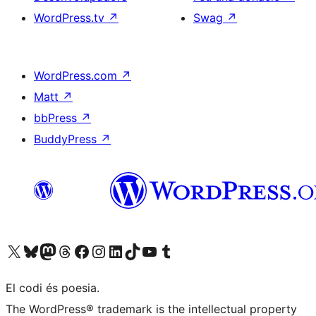
WordPress.tv
↗
Swag
↗
WordPress.com
↗
Matt
↗
bbPress
↗
BuddyPress
↗
Visiteu el nostre compte X (abans Twitter)
Visiteu el nostre compte de Bluesky
Visiteu el nostre compte al Mastodon
Visiteu el nostre compte de Threads
Visiteu la nostra pàgina al Facebook
Visiteu el nostre compte d'Instagram
Visiteu el nostre compte de LinkedIn
Visiteu el nostre compte de TikTok
Visiteu el nostre canal al YouTube
Visiteu el nostre compte de Tumblr
El codi és poesia.
The WordPress® trademark is the intellectual property