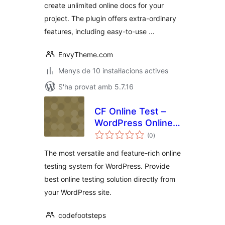
create unlimited online docs for your
project. The plugin offers extra-ordinary
features, including easy-to-use …
EnvyTheme.com
Menys de 10 instal·lacions actives
S'ha provat amb 5.7.16
CF Online Test –
WordPress Online
puntuacions
Test Plugin
(0
)
totals
The most versatile and feature-rich online
testing system for WordPress. Provide
best online testing solution directly from
your WordPress site.
codefootsteps