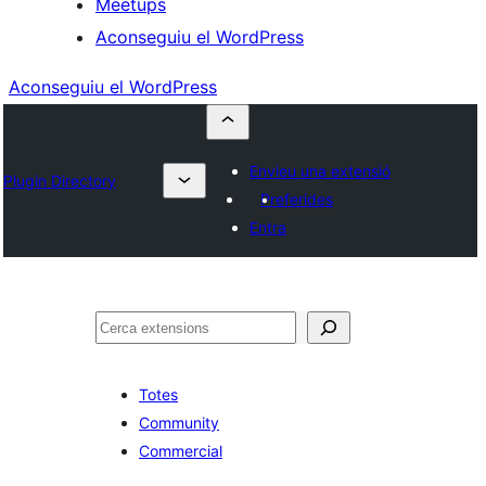
Meetups
Aconseguiu el WordPress
Aconseguiu el WordPress
Envieu una extensió
Plugin Directory
Preferides
Entra
Cerca
Totes
Community
Commercial