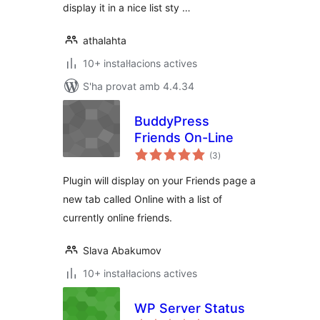
display it in a nice list sty …
athalahta
10+ instal·lacions actives
S'ha provat amb 4.4.34
BuddyPress
Friends On-Line
puntuacions
(3
)
totals
Plugin will display on your Friends page a
new tab called Online with a list of
currently online friends.
Slava Abakumov
10+ instal·lacions actives
WP Server Status