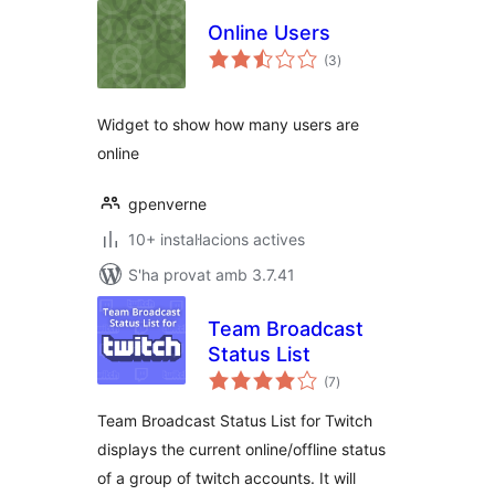
Online Users
puntuacions
(3
)
totals
Widget to show how many users are
online
gpenverne
10+ instal·lacions actives
S'ha provat amb 3.7.41
Team Broadcast
Status List
puntuacions
(7
)
totals
Team Broadcast Status List for Twitch
displays the current online/offline status
of a group of twitch accounts. It will