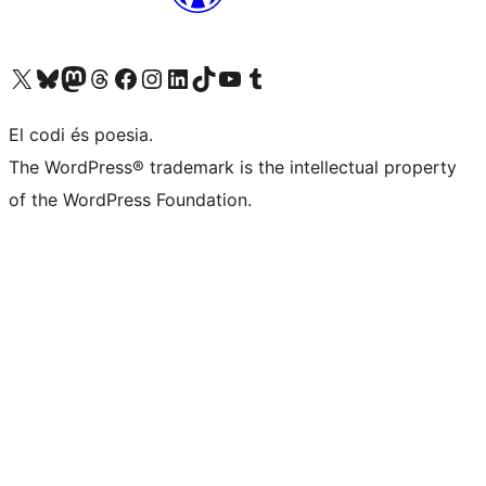
Visiteu el nostre compte X (abans Twitter)
Visiteu el nostre compte de Bluesky
Visiteu el nostre compte al Mastodon
Visiteu el nostre compte de Threads
Visiteu la nostra pàgina al Facebook
Visiteu el nostre compte d'Instagram
Visiteu el nostre compte de LinkedIn
Visiteu el nostre compte de TikTok
Visiteu el nostre canal al YouTube
Visiteu el nostre compte de Tumblr
El codi és poesia.
The WordPress® trademark is the intellectual property
of the WordPress Foundation.