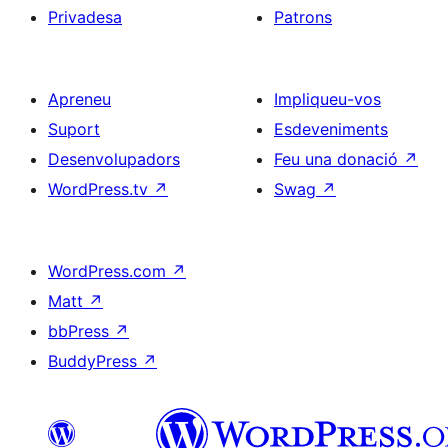
Privadesa
Patrons
Apreneu
Impliqueu-vos
Suport
Esdeveniments
Desenvolupadors
Feu una donació
↗
WordPress.tv
↗
Swag
↗
WordPress.com
↗
Matt
↗
bbPress
↗
BuddyPress
↗