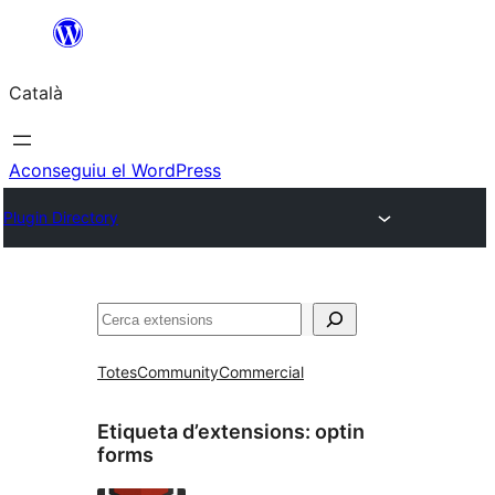
Vés
al
Català
contingut
Aconseguiu el WordPress
Plugin Directory
Cerca
Totes
Community
Commercial
Etiqueta d’extensions:
optin
forms