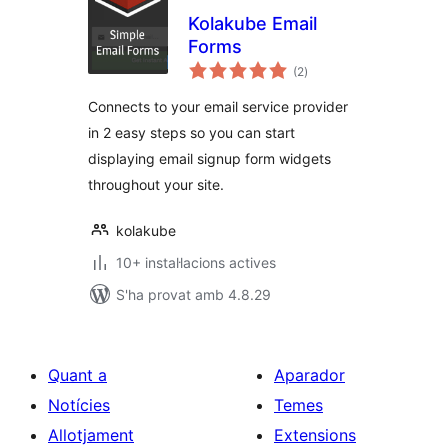
Kolakube Email
Forms
puntuacions
(2
)
totals
Connects to your email service provider
in 2 easy steps so you can start
displaying email signup form widgets
throughout your site.
kolakube
10+ instal·lacions actives
S'ha provat amb 4.8.29
Quant a
Aparador
Notícies
Temes
Allotjament
Extensions