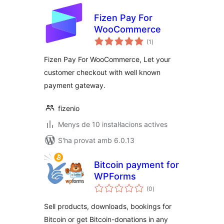
Fizen Pay For
WooCommerce
puntuacions
(1
)
totals
Fizen Pay For WooCommerce, Let your
customer checkout with well known
payment gateway.
fizenio
Menys de 10 instal·lacions actives
S'ha provat amb 6.0.13
Bitcoin payment for
WPForms
puntuacions
(0
)
totals
Sell products, downloads, bookings for
Bitcoin or get Bitcoin-donations in any