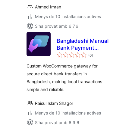
Ahmed Imran
Menys de 10 instal·lacions actives
S'ha provat amb 6.7.6
Bangladeshi Manual
Bank Payment
puntuacions
Method
(0
)
totals
Custom WooCommerce gateway for
secure direct bank transfers in
Bangladesh, making local transactions
simple and reliable.
Raisul Islam Shagor
Menys de 10 instal·lacions actives
S'ha provat amb 6.9.6