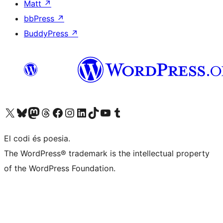
Matt
↗
bbPress
↗
BuddyPress
↗
Visiteu el nostre compte X (abans Twitter)
Visiteu el nostre compte de Bluesky
Visiteu el nostre compte al Mastodon
Visiteu el nostre compte de Threads
Visiteu la nostra pàgina al Facebook
Visiteu el nostre compte d'Instagram
Visiteu el nostre compte de LinkedIn
Visiteu el nostre compte de TikTok
Visiteu el nostre canal al YouTube
Visiteu el nostre compte de Tumblr
El codi és poesia.
The WordPress® trademark is the intellectual property
of the WordPress Foundation.