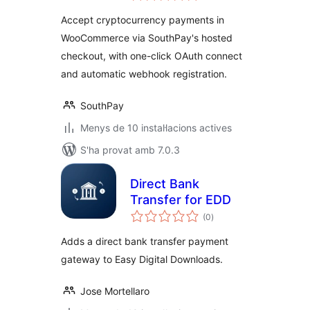
Accept cryptocurrency payments in
WooCommerce via SouthPay's hosted
checkout, with one-click OAuth connect
and automatic webhook registration.
SouthPay
Menys de 10 instal·lacions actives
S'ha provat amb 7.0.3
Direct Bank
Transfer for EDD
puntuacions
(0
)
totals
Adds a direct bank transfer payment
gateway to Easy Digital Downloads.
Jose Mortellaro