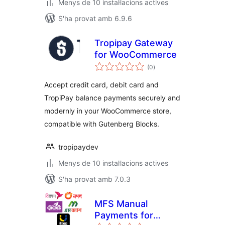
Menys de 10 instal·lacions actives
S'ha provat amb 6.9.6
Tropipay Gateway
for WooCommerce
puntuacions
(0
)
totals
Accept credit card, debit card and
TropiPay balance payments securely and
modernly in your WooCommerce store,
compatible with Gutenberg Blocks.
tropipaydev
Menys de 10 instal·lacions actives
S'ha provat amb 7.0.3
MFS Manual
Payments for
puntuacions