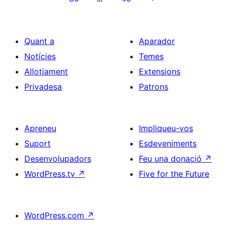
entrades
Quant a
Aparador
Notícies
Temes
Allotjament
Extensions
Privadesa
Patrons
Apreneu
Impliqueu-vos
Suport
Esdeveniments
Desenvolupadors
Feu una donació
↗
WordPress.tv
↗
Five for the Future
WordPress.com
↗