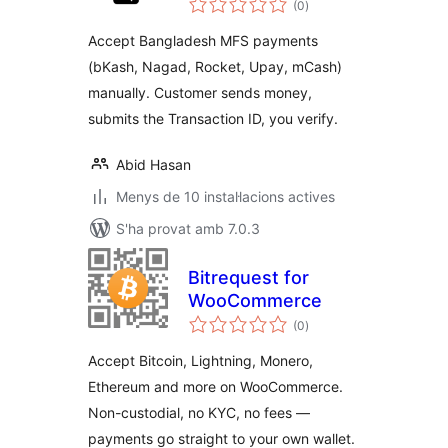
WooCommerce
(0
)
totals
Accept Bangladesh MFS payments
(bKash, Nagad, Rocket, Upay, mCash)
manually. Customer sends money,
submits the Transaction ID, you verify.
Abid Hasan
Menys de 10 instal·lacions actives
S'ha provat amb 7.0.3
Bitrequest for
WooCommerce
puntuacions
(0
)
totals
Accept Bitcoin, Lightning, Monero,
Ethereum and more on WooCommerce.
Non-custodial, no KYC, no fees —
payments go straight to your own wallet.