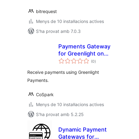
bitrequest
Menys de 10 instal·lacions actives
S'ha provat amb 7.0.3
Payments Gateway
for Greenlight on
puntuacions
WooCommerce
(0
)
totals
Receive payments using Greenlight
Payments.
CoSpark
Menys de 10 instal·lacions actives
S'ha provat amb 5.2.25
Dynamic Payment
Gateways for