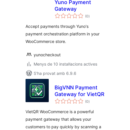
Yuno Payment
Gateway
puntuacions
(0
)
totals
Accept payments through Yuno's
payment orchestration platform in your
WooCommerce store.
yunocheckout
Menys de 10 instal·lacions actives
S'ha provat amb 6.9.6
BigVNN Payment
Gateway for VietQR
puntuacions
(0
)
totals
VietQR WooCommerce is a powerful
payment gateway that allows your
customers to pay quickly by scanning a