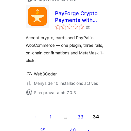
PayForge Crypto
Payments with
puntuacions
Stripe & PayPal for
(0
)
totals
WooCommerce
Accept crypto, cards and PayPal in
WooCommerce — one plugin, three rails,
on-chain confirmations and MetaMask 1-
click.
Web3Coder
Menys de 10 instal·lacions actives
S'ha provat amb 7.0.3
Paginació
de
1
33
34
…
les
35
40
…