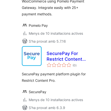
WooCommerce using Pomelo Payment
Gateway. Integrate easily with 25+
payment methods.
Pomelo Pay
Menys de 10 instal·lacions actives
S'ha provat amb 5.7.16
SecurePay For
Restrict Content
puntuacions
Pro
(0
)
totals
SecurePay payment platform plugin for
Restrict Content Pro.
SecurePay
Menys de 10 instal·lacions actives
S'ha provat amb 6.3.9