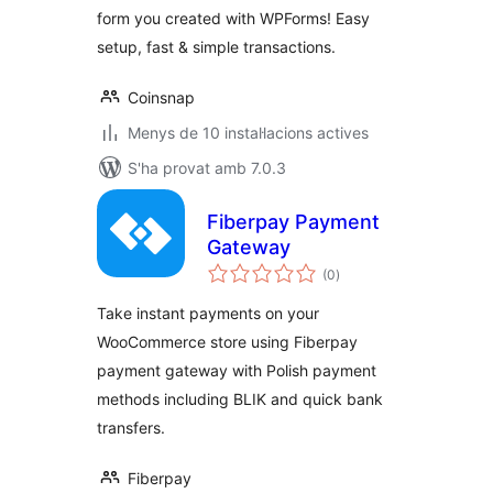
form you created with WPForms! Easy
setup, fast & simple transactions.
Coinsnap
Menys de 10 instal·lacions actives
S'ha provat amb 7.0.3
Fiberpay Payment
Gateway
puntuacions
(0
)
totals
Take instant payments on your
WooCommerce store using Fiberpay
payment gateway with Polish payment
methods including BLIK and quick bank
transfers.
Fiberpay