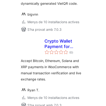
dynamically generated VietQR code.
bigvnn
Menys de 10 instal·lacions actives
S'ha provat amb 7.0.3
Crypto Wallet
Payment for
puntuacions
WooCommerce
(0
)
totals
Accept Bitcoin, Ethereum, Solana and
XRP payments in WooCommerce with
manual transaction verification and live
exchange rates.
Ryan T.
Menys de 10 instal·lacions actives
S'ha provat amb 7.0.3