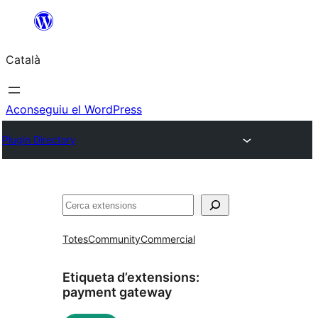
Vés
al
Català
contingut
Aconseguiu el WordPress
Plugin Directory
Cerca
Totes
Community
Commercial
Etiqueta d’extensions:
payment gateway