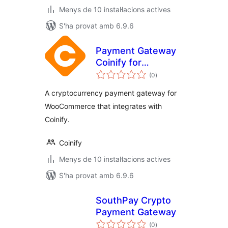
Menys de 10 instal·lacions actives
S'ha provat amb 6.9.6
Payment Gateway
Coinify for
puntuacions
WooCommerce
(0
)
totals
A cryptocurrency payment gateway for
WooCommerce that integrates with
Coinify.
Coinify
Menys de 10 instal·lacions actives
S'ha provat amb 6.9.6
SouthPay Crypto
Payment Gateway
puntuacions
(0
)
totals