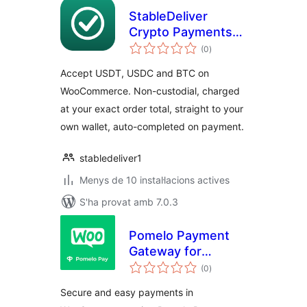
StableDeliver
Crypto Payments
puntuacions
for WooCommerce
(0
)
totals
Accept USDT, USDC and BTC on
WooCommerce. Non-custodial, charged
at your exact order total, straight to your
own wallet, auto-completed on payment.
stabledeliver1
Menys de 10 instal·lacions actives
S'ha provat amb 7.0.3
Pomelo Payment
Gateway for
puntuacions
WooCommerce
(0
)
totals
Secure and easy payments in