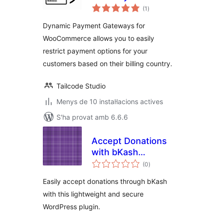
puntuacions
WooCommerce
(1
)
totals
Dynamic Payment Gateways for
WooCommerce allows you to easily
restrict payment options for your
customers based on their billing country.
Tailcode Studio
Menys de 10 instal·lacions actives
S'ha provat amb 6.6.6
Accept Donations
with bKash
puntuacions
Payment
(0
)
totals
Easily accept donations through bKash
with this lightweight and secure
WordPress plugin.