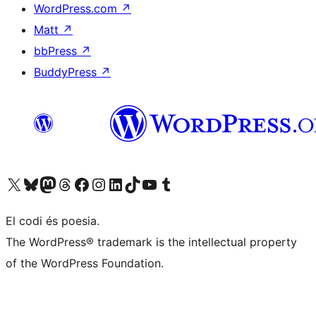
WordPress.com
↗
Matt
↗
bbPress
↗
BuddyPress
↗
Visiteu el nostre compte X (abans Twitter)
Visiteu el nostre compte de Bluesky
Visiteu el nostre compte al Mastodon
Visiteu el nostre compte de Threads
Visiteu la nostra pàgina al Facebook
Visiteu el nostre compte d'Instagram
Visiteu el nostre compte de LinkedIn
Visiteu el nostre compte de TikTok
Visiteu el nostre canal al YouTube
Visiteu el nostre compte de Tumblr
El codi és poesia.
The WordPress® trademark is the intellectual property
of the WordPress Foundation.