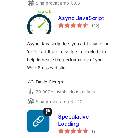
S'ha provat amb 7.0.3
Async JavaScript
puntuacions
(102
)
totals
Async Javascript lets you add 'async' or
'defer' attribute to scripts to exclude to
help increase the performance of your
WordPress website.
David Clough
70.000+ instal·lacions actives
S'ha provat amb 6.2.10
Speculative
Loading
puntuacions
(18
)
totals