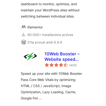
dashboard to monitor, optimize, and
maintain your WordPress sites without
switching between individual sites.
Elementor
90.000+ instal·lacions actives
S'ha provat amb 6.9.6
10Web Booster –
Website speed
puntuacions
optimization, Cache
(405
)
totals
& Page Speed
Speed up your site with 10Web Booster.
optimizer
Pass Core Web Vitals by optimizing
HTML / CSS / JavaScript, Image
Optimization, Lazy Loading, Cache,
Google Fon …