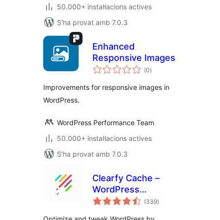
50.000+ instal·lacions actives
S'ha provat amb 7.0.3
Enhanced
Responsive Images
puntuacions
(0
)
totals
Improvements for responsive images in
WordPress.
WordPress Performance Team
50.000+ instal·lacions actives
S'ha provat amb 7.0.3
Clearfy Cache –
WordPress
puntuacions
optimization plugin,
(339
)
totals
Minify HTML, CSS &
Optimize and tweak WordPress by