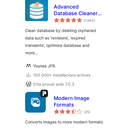
Advanced
Database Cleaner –
puntuacions
Optimize & Clean
(1.943
)
totals
Database to Speed
Clean database by deleting orphaned
Up Site
data such as 'revisions', 'expired
Performance
transients', optimize database and
more…
Younes JFR.
100.000+ instal·lacions actives
S'ha provat amb 7.0.3
Modern Image
Formats
puntuacions
(25
)
totals
Converts images to more modern formats