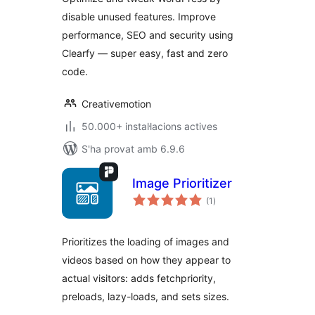
JS, Defer
disable unused features. Improve
performance, SEO and security using
Clearfy — super easy, fast and zero
code.
Creativemotion
50.000+ instal·lacions actives
S'ha provat amb 6.9.6
Image Prioritizer
puntuacions
(1
)
totals
Prioritizes the loading of images and
videos based on how they appear to
actual visitors: adds fetchpriority,
preloads, lazy-loads, and sets sizes.