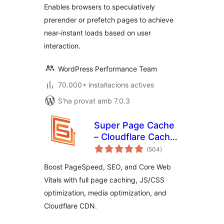
Enables browsers to speculatively
prerender or prefetch pages to achieve
near-instant loads based on user
interaction.
WordPress Performance Team
70.000+ instal·lacions actives
S'ha provat amb 7.0.3
Super Page Cache
– Cloudflare Cache,
puntuacions
Page Speed & Core
(504
)
totals
Web Vitals
Boost PageSpeed, SEO, and Core Web
Vitals with full page caching, JS/CSS
optimization, media optimization, and
Cloudflare CDN.