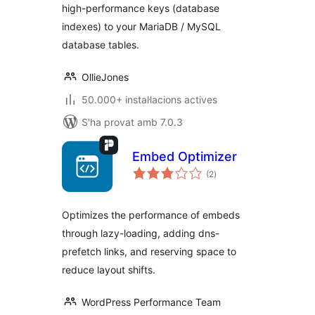
high-performance keys (database
indexes) to your MariaDB / MySQL
database tables.
OllieJones
50.000+ instal·lacions actives
S'ha provat amb 7.0.3
Embed Optimizer
puntuacions
(2
)
totals
Optimizes the performance of embeds
through lazy-loading, adding dns-
prefetch links, and reserving space to
reduce layout shifts.
WordPress Performance Team