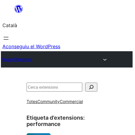
Vés
al
Català
contingut
Aconseguiu el WordPress
Plugin Directory
Cerca
Totes
Community
Commercial
Etiqueta d’extensions:
performance