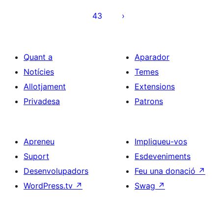
les
43
entrades
Quant a
Aparador
Notícies
Temes
Allotjament
Extensions
Privadesa
Patrons
Apreneu
Impliqueu-vos
Suport
Esdeveniments
Desenvolupadors
Feu una donació
↗
WordPress.tv
↗
Swag
↗