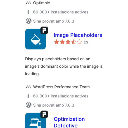
Optimole
60.000+ instal·lacions actives
S'ha provat amb 7.0.3
Image Placeholders
puntuacions
(2
)
totals
Displays placeholders based on an
image's dominant color while the image is
loading.
WordPress Performance Team
60.000+ instal·lacions actives
S'ha provat amb 7.0.3
Optimization
Detective