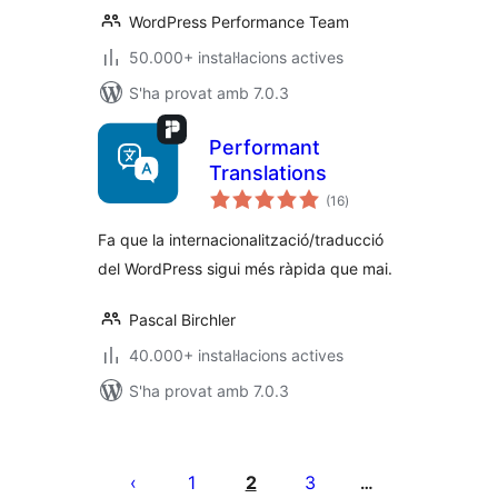
WordPress Performance Team
50.000+ instal·lacions actives
S'ha provat amb 7.0.3
Performant
Translations
puntuacions
(16
)
totals
Fa que la internacionalització/traducció
del WordPress sigui més ràpida que mai.
Pascal Birchler
40.000+ instal·lacions actives
S'ha provat amb 7.0.3
Paginació
de
1
2
3
…