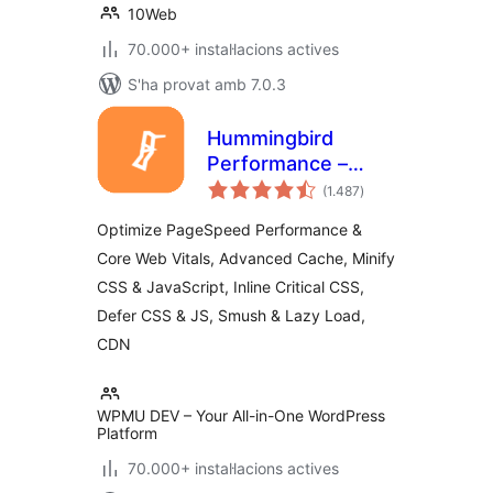
10Web
70.000+ instal·lacions actives
S'ha provat amb 7.0.3
Hummingbird
Performance –
puntuacions
Cache & Page
(1.487
)
totals
Speed Optimization
Optimize PageSpeed Performance &
for Core Web Vitals
Core Web Vitals, Advanced Cache, Minify
| Critical CSS |
CSS & JavaScript, Inline Critical CSS,
Minify CSS | Defer
CSS Javascript |
Defer CSS & JS, Smush & Lazy Load,
CDN
CDN
WPMU DEV – Your All-in-One WordPress
Platform
70.000+ instal·lacions actives