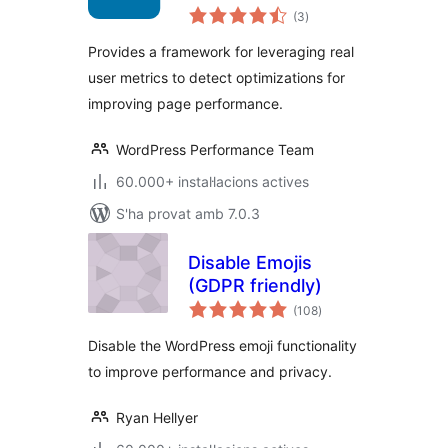
puntuacions
(3
)
totals
Provides a framework for leveraging real
user metrics to detect optimizations for
improving page performance.
WordPress Performance Team
60.000+ instal·lacions actives
S'ha provat amb 7.0.3
Disable Emojis
(GDPR friendly)
puntuacions
(108
)
totals
Disable the WordPress emoji functionality
to improve performance and privacy.
Ryan Hellyer