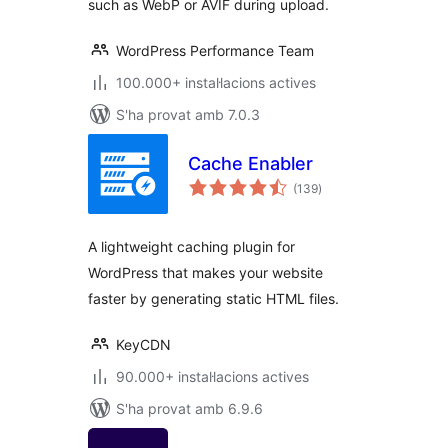
such as WebP or AVIF during upload.
WordPress Performance Team
100.000+ instal·lacions actives
S'ha provat amb 7.0.3
Cache Enabler
puntuacions
(139
)
totals
A lightweight caching plugin for
WordPress that makes your website
faster by generating static HTML files.
KeyCDN
90.000+ instal·lacions actives
S'ha provat amb 6.9.6