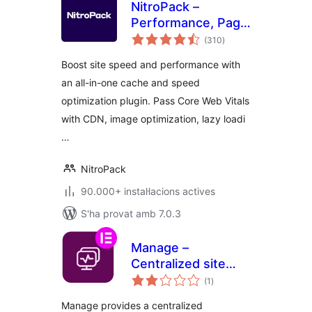
NitroPack –
Performance, Page
puntuacions
Speed & Cache
(310
)
totals
Plugin for Core
Boost site speed and performance with
Web Vitals, CDN &
an all-in-one cache and speed
Image Optimization
optimization plugin. Pass Core Web Vitals
with CDN, image optimization, lazy loadi
…
NitroPack
90.000+ instal·lacions actives
S'ha provat amb 7.0.3
Manage –
Centralized site
puntuacions
maintenance and
(1
)
totals
monitoring
Manage provides a centralized