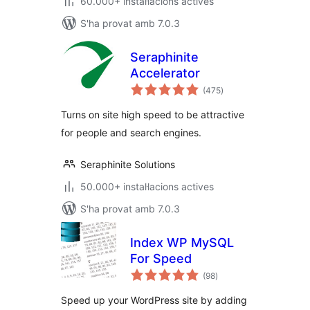
60.000+ instal·lacions actives
S'ha provat amb 7.0.3
Seraphinite
Accelerator
puntuacions
(475
)
totals
Turns on site high speed to be attractive
for people and search engines.
Seraphinite Solutions
50.000+ instal·lacions actives
S'ha provat amb 7.0.3
Index WP MySQL
For Speed
puntuacions
(98
)
totals
Speed up your WordPress site by adding