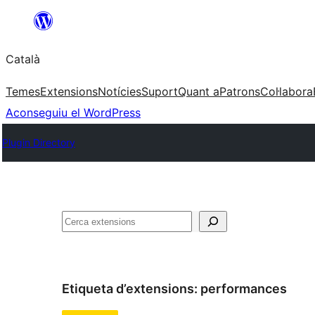
Vés
al
Català
contingut
Temes
Extensions
Notícies
Suport
Quant a
Patrons
Col·labora
Aconseguiu el WordPress
Plugin Directory
Cerca
Etiqueta d’extensions:
performances