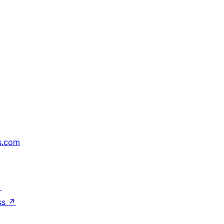
s.com
↗
ss
↗