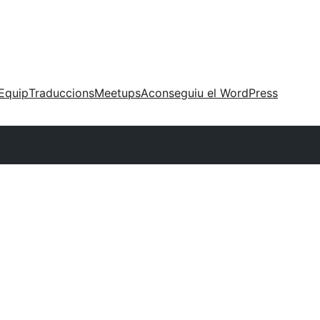
Equip
Traduccions
Meetups
Aconseguiu el WordPress