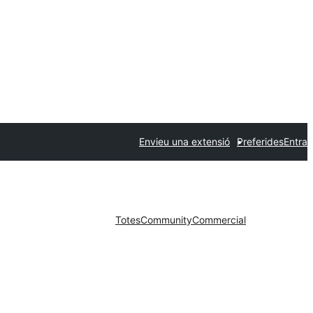
Envieu una extensió
Preferides
Entra
Totes
Community
Commercial