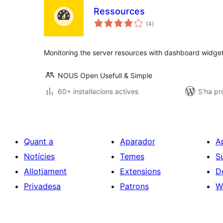
Ressources
puntuacions
(4
)
totals
Monitoring the server resources with dashboard widge
NOUS Open Usefull & Simple
60+ instal·lacions actives
S'ha pr
Quant a
Aparador
A
Notícies
Temes
S
Allotjament
Extensions
D
Privadesa
Patrons
W