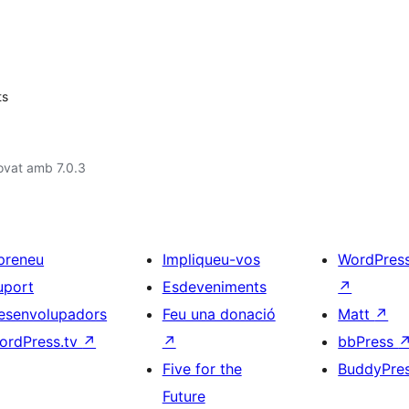
ts
ovat amb 7.0.3
preneu
Impliqueu-vos
WordPres
uport
Esdeveniments
↗
esenvolupadors
Feu una donació
Matt
↗
ordPress.tv
↗
↗
bbPress
Five for the
BuddyPre
Future