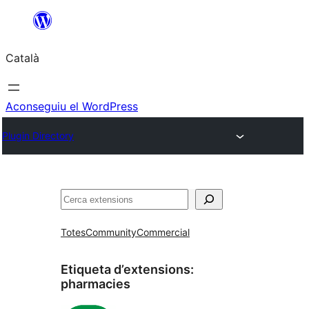
Vés
al
Català
contingut
Aconseguiu el WordPress
Plugin Directory
Cerca
Totes
Community
Commercial
Etiqueta d’extensions:
pharmacies