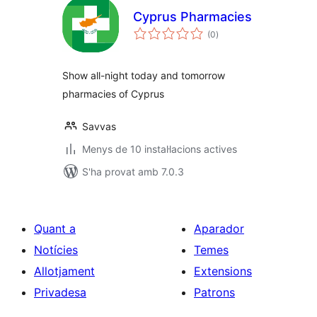
Cyprus Pharmacies
puntuacions
(0
)
totals
Show all-night today and tomorrow
pharmacies of Cyprus
Savvas
Menys de 10 instal·lacions actives
S'ha provat amb 7.0.3
Quant a
Aparador
Notícies
Temes
Allotjament
Extensions
Privadesa
Patrons