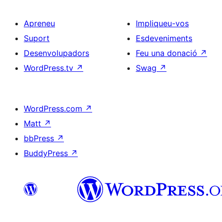
Apreneu
Impliqueu-vos
Suport
Esdeveniments
Desenvolupadors
Feu una donació
↗
WordPress.tv
↗
Swag
↗
WordPress.com
↗
Matt
↗
bbPress
↗
BuddyPress
↗