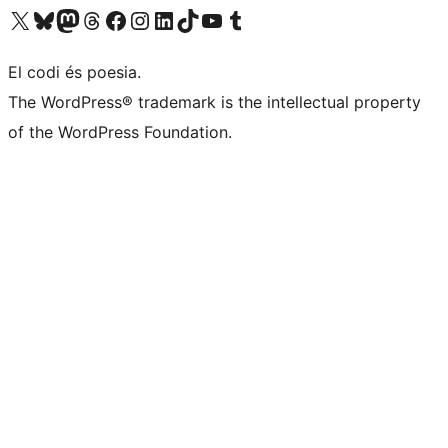
Visiteu el nostre compte X (abans Twitter)
Visiteu el nostre compte de Bluesky
Visiteu el nostre compte al Mastodon
Visiteu el nostre compte de Threads
Visiteu la nostra pàgina al Facebook
Visiteu el nostre compte d'Instagram
Visiteu el nostre compte de LinkedIn
Visiteu el nostre compte de TikTok
Visiteu el nostre canal al YouTube
Visiteu el nostre compte de Tumblr
El codi és poesia.
The WordPress® trademark is the intellectual property
of the WordPress Foundation.