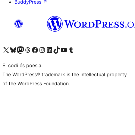
BuddyPress
↗
Visiteu el nostre compte X (abans Twitter)
Visiteu el nostre compte de Bluesky
Visiteu el nostre compte al Mastodon
Visiteu el nostre compte de Threads
Visiteu la nostra pàgina al Facebook
Visiteu el nostre compte d'Instagram
Visiteu el nostre compte de LinkedIn
Visiteu el nostre compte de TikTok
Visiteu el nostre canal al YouTube
Visiteu el nostre compte de Tumblr
El codi és poesia.
The WordPress® trademark is the intellectual property
of the WordPress Foundation.