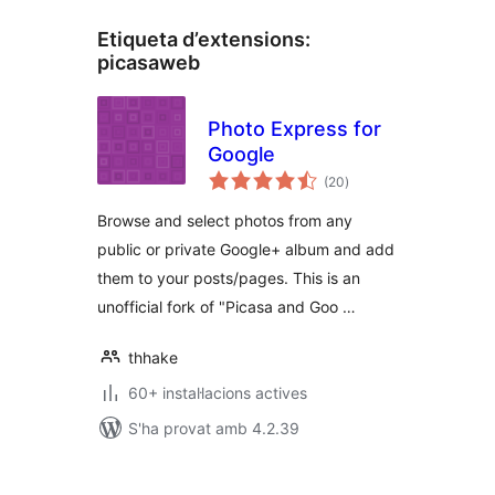
Etiqueta d’extensions:
picasaweb
Photo Express for
Google
puntuacions
(20
)
totals
Browse and select photos from any
public or private Google+ album and add
them to your posts/pages. This is an
unofficial fork of "Picasa and Goo …
thhake
60+ instal·lacions actives
S'ha provat amb 4.2.39