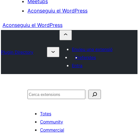
Meetups
Aconseguiu el WordPress
Aconseguiu el WordPress
Envieu una extensió
Plugin Directory
Preferides
Entra
Cerca
Totes
Community
Commercial