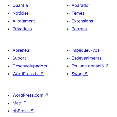
Quant a
Aparador
Notícies
Temes
Allotjament
Extensions
Privadesa
Patrons
Apreneu
Impliqueu-vos
Suport
Esdeveniments
Desenvolupadors
Feu una donació
↗
WordPress.tv
↗
Swag
↗
WordPress.com
↗
Matt
↗
bbPress
↗