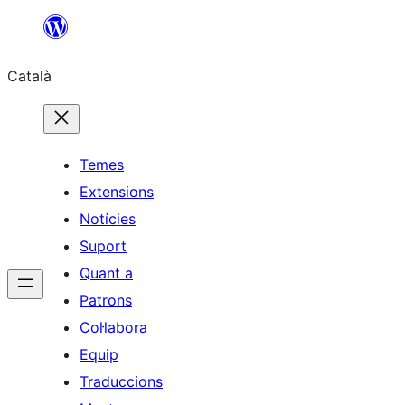
Vés
al
Català
contingut
Temes
Extensions
Notícies
Suport
Quant a
Patrons
Col·labora
Equip
Traduccions