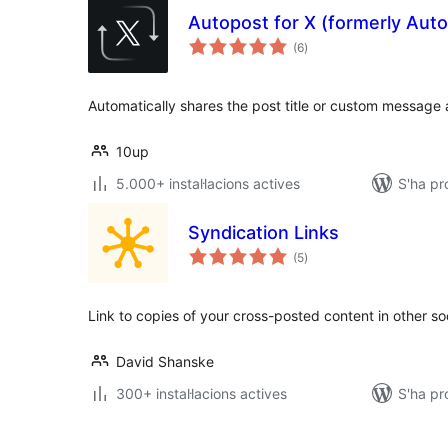
Autopost for X (formerly Auto
puntuacions
(6
)
totals
Automatically shares the post title or custom message an
10up
5.000+ instal·lacions actives
S'ha pr
Syndication Links
puntuacions
(5
)
totals
Link to copies of your cross-posted content in other so
David Shanske
300+ instal·lacions actives
S'ha pr