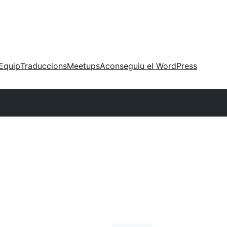
Equip
Traduccions
Meetups
Aconseguiu el WordPress