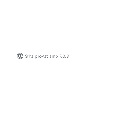
ntuacions
tals
S'ha provat amb 7.0.3