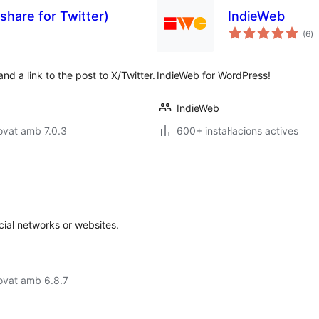
share for Twitter)
IndieWeb
pu
(6
)
to
d a link to the post to X/Twitter.
IndieWeb for WordPress!
IndieWeb
ovat amb 7.0.3
600+ instal·lacions actives
cial networks or websites.
ovat amb 6.8.7