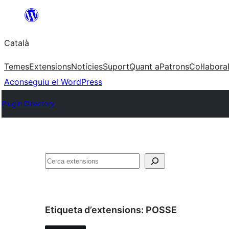
Vés
al
Català
contingut
Temes
Extensions
Notícies
Suport
Quant a
Patrons
Col·labora
Aconseguiu el WordPress
Plugin Directory
Cerca
Etiqueta d’extensions:
POSSE