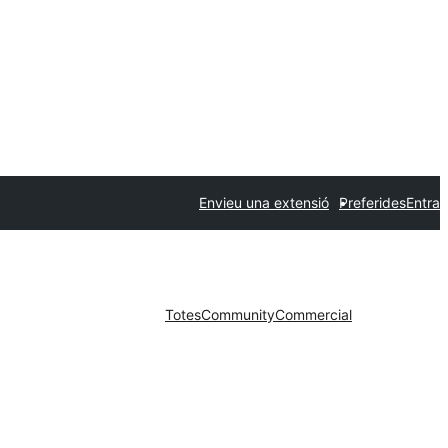
Envieu una extensió
Preferides
Entra
Totes
Community
Commercial