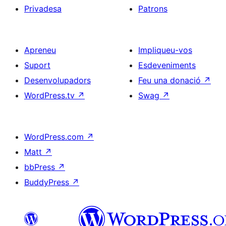
Privadesa
Patrons
Apreneu
Impliqueu-vos
Suport
Esdeveniments
Desenvolupadors
Feu una donació
↗
WordPress.tv
↗
Swag
↗
WordPress.com
↗
Matt
↗
bbPress
↗
BuddyPress
↗