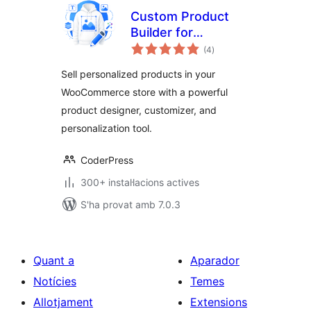
Custom Product
Builder for
puntuacions
WooCommerce –
(4
)
totals
Design Your Own
Sell personalized products in your
Products, Product
WooCommerce store with a powerful
Designer,
product designer, customizer, and
Personalizer &
Customizer
personalization tool.
CoderPress
300+ instal·lacions actives
S'ha provat amb 7.0.3
Quant a
Aparador
Notícies
Temes
Allotjament
Extensions