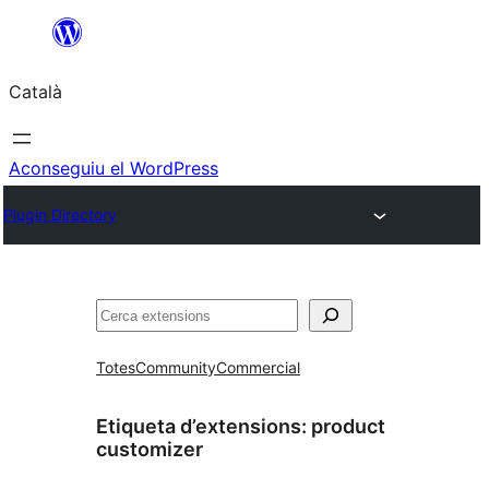
Vés
al
Català
contingut
Aconseguiu el WordPress
Plugin Directory
Cerca
Totes
Community
Commercial
Etiqueta d’extensions:
product
customizer