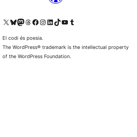
Visiteu el nostre compte X (abans Twitter)
Visiteu el nostre compte de Bluesky
Visiteu el nostre compte al Mastodon
Visiteu el nostre compte de Threads
Visiteu la nostra pàgina al Facebook
Visiteu el nostre compte d'Instagram
Visiteu el nostre compte de LinkedIn
Visiteu el nostre compte de TikTok
Visiteu el nostre canal al YouTube
Visiteu el nostre compte de Tumblr
El codi és poesia.
The WordPress® trademark is the intellectual property
of the WordPress Foundation.