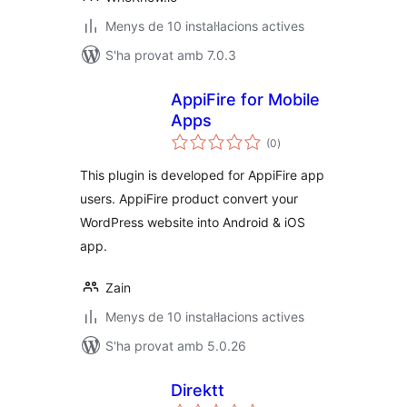
Menys de 10 instal·lacions actives
S'ha provat amb 7.0.3
AppiFire for Mobile
Apps
puntuacions
(0
)
totals
This plugin is developed for AppiFire app
users. AppiFire product convert your
WordPress website into Android & iOS
app.
Zain
Menys de 10 instal·lacions actives
S'ha provat amb 5.0.26
Direktt
puntuacions