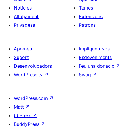
Notícies
Temes
Allotjament
Extensions
Privadesa
Patrons
Apreneu
Impliqueu-vos
Suport
Esdeveniments
Desenvolupadors
Feu una donació
↗
WordPress.tv
↗
Swag
↗
WordPress.com
↗
Matt
↗
bbPress
↗
BuddyPress
↗