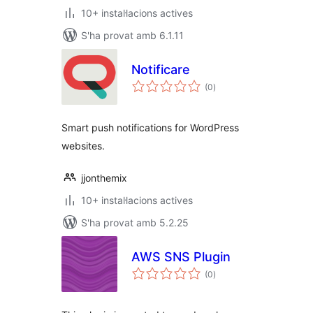
10+ instal·lacions actives
S'ha provat amb 6.1.11
Notificare
puntuacions
(0
)
totals
Smart push notifications for WordPress
websites.
jjonthemix
10+ instal·lacions actives
S'ha provat amb 5.2.25
AWS SNS Plugin
puntuacions
(0
)
totals