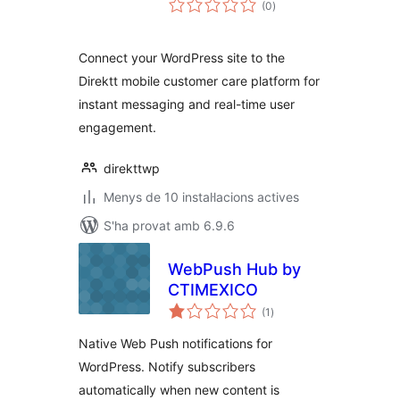
(0
)
totals
Connect your WordPress site to the
Direktt mobile customer care platform for
instant messaging and real-time user
engagement.
direkttwp
Menys de 10 instal·lacions actives
S'ha provat amb 6.9.6
WebPush Hub by
CTIMEXICO
puntuacions
(1
)
totals
Native Web Push notifications for
WordPress. Notify subscribers
automatically when new content is