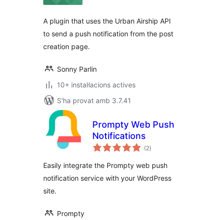
A plugin that uses the Urban Airship API
to send a push notification from the post
creation page.
Sonny Parlin
10+ instal·lacions actives
S'ha provat amb 3.7.41
Prompty Web Push
Notifications
puntuacions
(2
)
totals
Easily integrate the Prompty web push
notification service with your WordPress
site.
Prompty