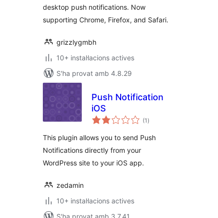
desktop push notifications. Now
supporting Chrome, Firefox, and Safari.
grizzlygmbh
10+ instal·lacions actives
S'ha provat amb 4.8.29
Push Notification
iOS
puntuacions
(1
)
totals
This plugin allows you to send Push
Notifications directly from your
WordPress site to your iOS app.
zedamin
10+ instal·lacions actives
S'ha provat amb 3.7.41