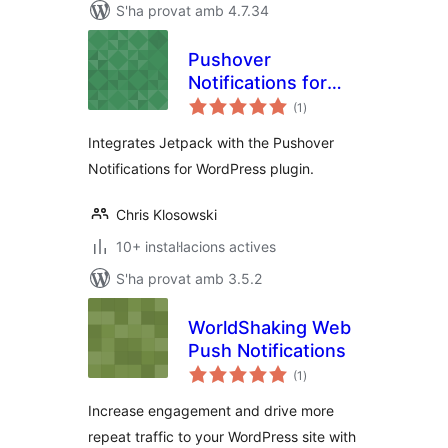
S'ha provat amb 4.7.34
Pushover
Notifications for
puntuacions
Jetpack
(1
)
totals
Integrates Jetpack with the Pushover
Notifications for WordPress plugin.
Chris Klosowski
10+ instal·lacions actives
S'ha provat amb 3.5.2
WorldShaking Web
Push Notifications
puntuacions
(1
)
totals
Increase engagement and drive more
repeat traffic to your WordPress site with