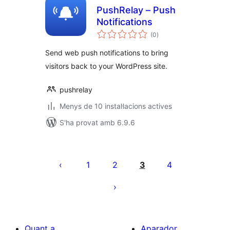
PushRelay – Push
Notifications
puntuacions
(0
)
totals
Send web push notifications to bring
visitors back to your WordPress site.
pushrelay
Menys de 10 instal·lacions actives
S'ha provat amb 6.9.6
Paginació
de
1
2
3
4
les
entrades
Quant a
Aparador