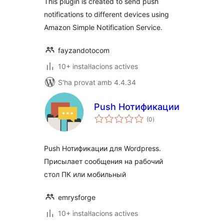
This plugin is created to send push
notifications to different devices using
Amazon Simple Notification Service.
fayzandotocom
10+ instal·lacions actives
S'ha provat amb 4.4.34
Push Нотификации
puntuacions
(0
)
totals
Push Нотификации для Wordpress.
Присылает сообщения на рабочий
стол ПК или мобильный
emrysforge
10+ instal·lacions actives