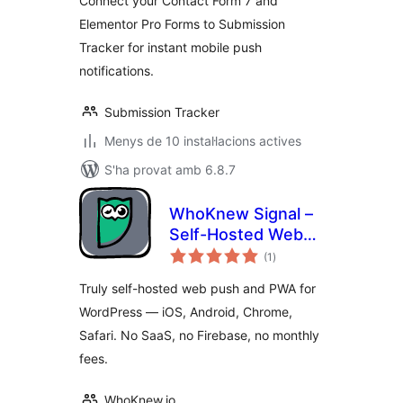
Connect your Contact Form 7 and
Elementor Pro Forms to Submission
Tracker for instant mobile push
notifications.
Submission Tracker
Menys de 10 instal·lacions actives
S'ha provat amb 6.8.7
WhoKnew Signal –
Self-Hosted Web
puntuacions
Push Notifications
(1
)
totals
& PWA
Truly self-hosted web push and PWA for
WordPress — iOS, Android, Chrome,
Safari. No SaaS, no Firebase, no monthly
fees.
WhoKnew.io