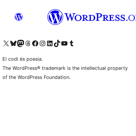
Visiteu el nostre compte X (abans Twitter)
Visiteu el nostre compte de Bluesky
Visiteu el nostre compte al Mastodon
Visiteu el nostre compte de Threads
Visiteu la nostra pàgina al Facebook
Visiteu el nostre compte d'Instagram
Visiteu el nostre compte de LinkedIn
Visiteu el nostre compte de TikTok
Visiteu el nostre canal al YouTube
Visiteu el nostre compte de Tumblr
El codi és poesia.
The WordPress® trademark is the intellectual property
of the WordPress Foundation.