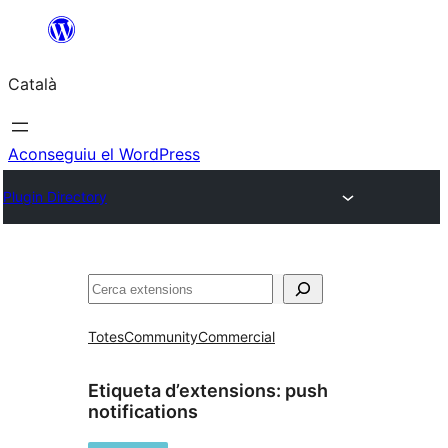
Vés
al
Català
contingut
Aconseguiu el WordPress
Plugin Directory
Cerca
Totes
Community
Commercial
Etiqueta d’extensions:
push
notifications