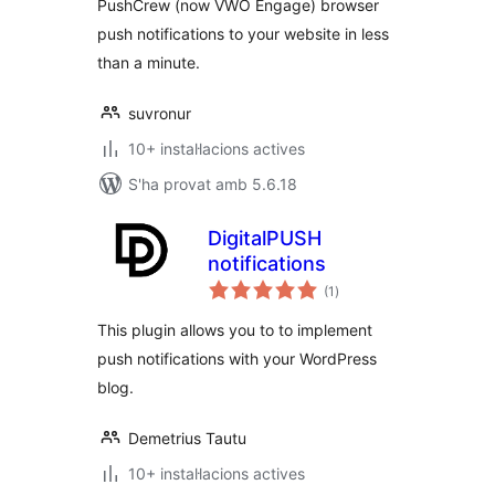
PushCrew (now VWO Engage) browser
push notifications to your website in less
than a minute.
suvronur
10+ instal·lacions actives
S'ha provat amb 5.6.18
DigitalPUSH
notifications
puntuacions
(1
)
totals
This plugin allows you to to implement
push notifications with your WordPress
blog.
Demetrius Tautu
10+ instal·lacions actives