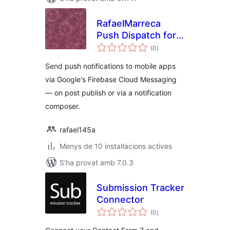
RafaelMarreca
Push Dispatch for
puntuacions
Firebase Cloud
(0
)
totals
Messaging
Send push notifications to mobile apps
via Google's Firebase Cloud Messaging
— on post publish or via a notification
composer.
rafael145a
Menys de 10 instal·lacions actives
S'ha provat amb 7.0.3
Submission Tracker
Connector
puntuacions
(0
)
totals