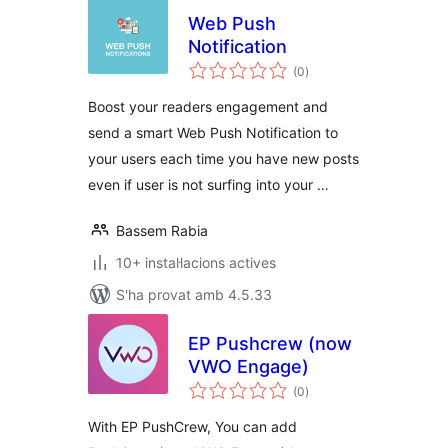
Web Push
Notification
puntuacions
(0
)
totals
Boost your readers engagement and
send a smart Web Push Notification to
your users each time you have new posts
even if user is not surfing into your …
Bassem Rabia
10+ instal·lacions actives
S'ha provat amb 4.5.33
EP Pushcrew (now
VWO Engage)
puntuacions
(0
)
totals
With EP PushCrew, You can add