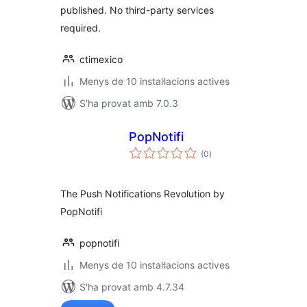
published. No third-party services
required.
ctimexico
Menys de 10 instal·lacions actives
S'ha provat amb 7.0.3
PopNotifi
puntuacions
(0
)
totals
The Push Notifications Revolution by
PopNotifi
popnotifi
Menys de 10 instal·lacions actives
S'ha provat amb 4.7.34