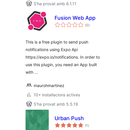
S'ha provat amb 6.1.11
Fusion Web App
puntuacions
(0
)
totals
This is a free plugin to send push
notifications using Expo Api
https://expo.io/notifications. In order to
use this plugin, you need an App built
with …
maurohmartinez
10+ instal·lacions actives
S'ha provat amb 5.5.19
Urban Push
puntuacions
(1
)
totals