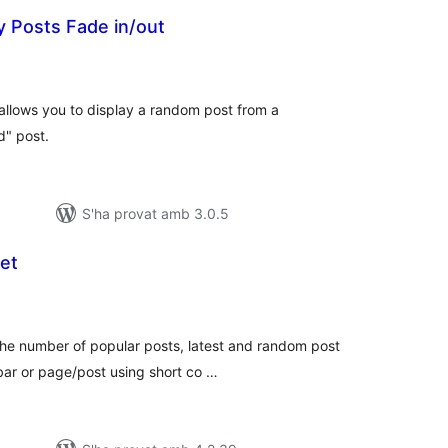
 Posts Fade in/out
untuacions
tals
llows you to display a random post from a
d" post.
S'ha provat amb 3.0.5
et
untuacions
tals
the number of popular posts, latest and random post
bar or page/post using short co …