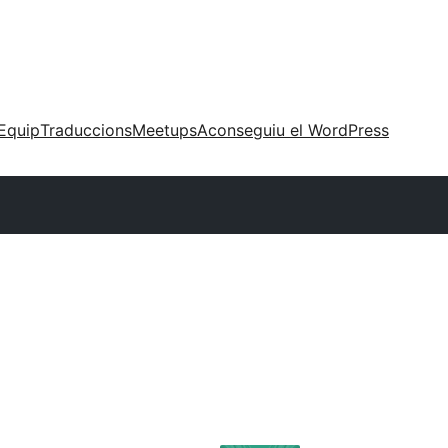
Equip
Traduccions
Meetups
Aconseguiu el WordPress