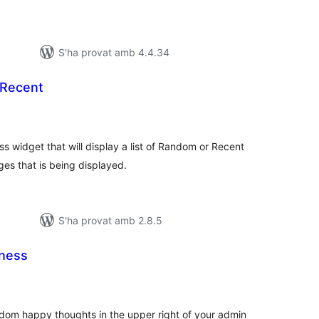
S'ha provat amb 4.4.34
 Recent
untuacions
tals
 widget that will display a list of Random or Recent
es that is being displayed.
S'ha provat amb 2.8.5
ness
ntuacions
tals
random happy thoughts in the upper right of your admin