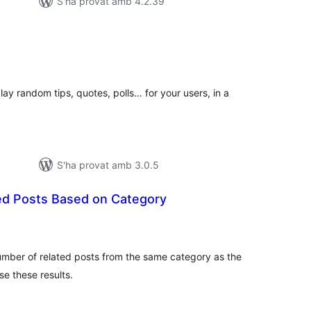
S'ha provat amb 4.2.39
untuacions
tals
play random tips, quotes, polls… for your users, in a
S'ha provat amb 3.0.5
d Posts Based on Category
untuacions
tals
 number of related posts from the same category as the
se these results.