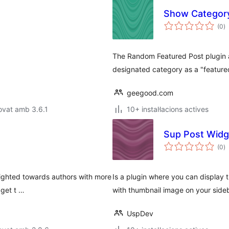
Show Category
p
(0
)
to
The Random Featured Post plugin a
designated category as a "feature
geegood.com
ovat amb 3.6.1
10+ instal·lacions actives
Sup Post Widg
p
(0
)
to
weighted towards authors with more
Is a plugin where you can display 
dget t …
with thumbnail image on your side
UspDev