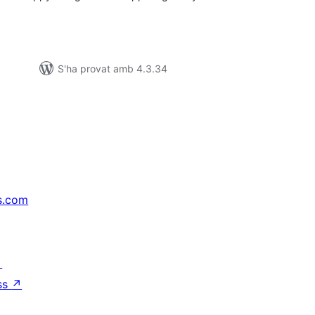
S'ha provat amb 4.3.34
s.com
↗
ss
↗