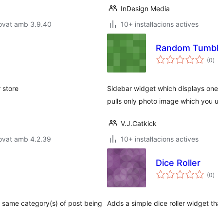
InDesign Media
rovat amb 3.9.40
10+ instal·lacions actives
Random Tumbl
p
(0
)
to
 store
Sidebar widget which displays one
pulls only photo image which you 
V.J.Catkick
ovat amb 4.2.39
10+ instal·lacions actives
Dice Roller
p
(0
)
to
he same category(s) of post being
Adds a simple dice roller widget t