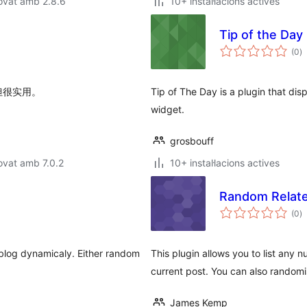
ovat amb 2.8.6
10+ instal·lacions actives
Tip of the Day
p
(0
)
to
但很实用。
Tip of The Day is a plugin that dis
widget.
grosbouff
ovat amb 7.0.2
10+ instal·lacions actives
Random Relate
p
(0
)
to
r blog dynamicaly. Either random
This plugin allows you to list any
current post. You can also randomi
James Kemp