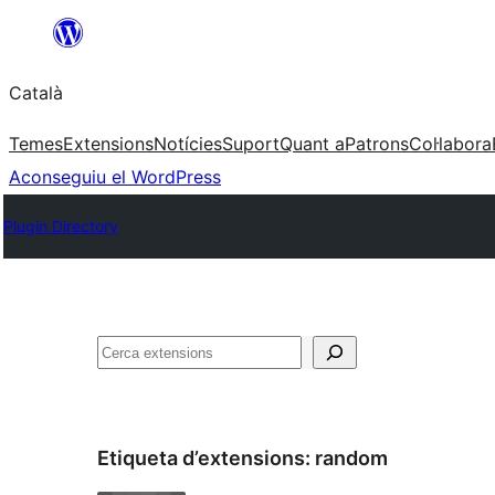
Vés
al
Català
contingut
Temes
Extensions
Notícies
Suport
Quant a
Patrons
Col·labora
Aconseguiu el WordPress
Plugin Directory
Cerca
Etiqueta d’extensions:
random