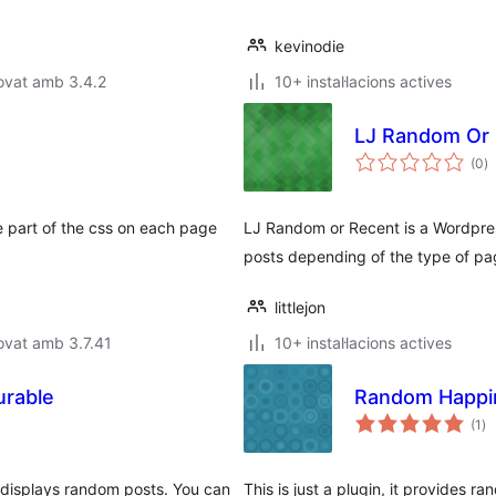
kevinodie
ovat amb 3.4.2
10+ instal·lacions actives
LJ Random Or
p
(0
)
to
 part of the css on each page
LJ Random or Recent is a Wordpress
posts depending of the type of pag
littlejon
ovat amb 3.7.41
10+ instal·lacions actives
urable
Random Happi
pu
(1
)
to
 displays random posts. You can
This is just a plugin, it provides 