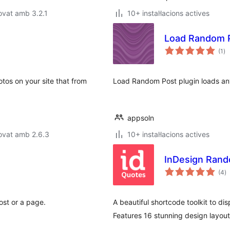
ovat amb 3.2.1
10+ instal·lacions actives
Load Random 
pu
(1
)
to
tos on your site that from
Load Random Post plugin loads an
appsoln
ovat amb 2.6.3
10+ instal·lacions actives
InDesign Ran
p
(4
)
to
ost or a page.
A beautiful shortcode toolkit to d
Features 16 stunning design layou