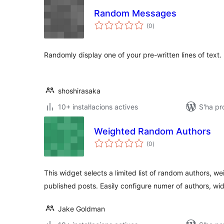
Random Messages
puntuacions
(0
)
totals
Randomly display one of your pre-written lines of text.
shoshirasaka
10+ instal·lacions actives
S'ha pr
Weighted Random Authors
puntuacions
(0
)
totals
This widget selects a limited list of random authors, 
published posts. Easily configure numer of authors, wi
Jake Goldman