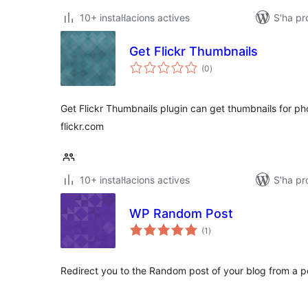
10+ instal·lacions actives
S'ha pr
Get Flickr Thumbnails
puntuacions
(0
)
totals
Get Flickr Thumbnails plugin can get thumbnails for pho
flickr.com
10+ instal·lacions actives
S'ha pr
WP Random Post
puntuacions
(1
)
totals
Redirect you to the Random post of your blog from a p