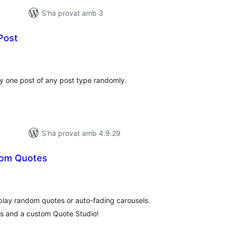
S'ha provat amb 3
Post
ntuacions
tals
y one post of any post type randomly.
S'ha provat amb 4.9.29
dom Quotes
untuacions
tals
isplay random quotes or auto-fading carousels.
ts and a custom Quote Studio!