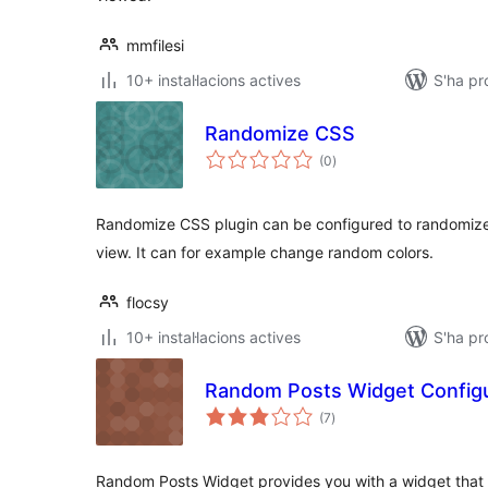
mmfilesi
10+ instal·lacions actives
S'ha pr
Randomize CSS
puntuacions
(0
)
totals
Randomize CSS plugin can be configured to randomize
view. It can for example change random colors.
flocsy
10+ instal·lacions actives
S'ha pr
Random Posts Widget Config
puntuacions
(7
)
totals
Random Posts Widget provides you with a widget that