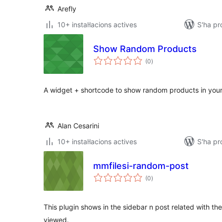
Arefly
10+ instal·lacions actives
S'ha p
Show Random Products
puntuacions
(0
)
totals
A widget + shortcode to show random products in your
Alan Cesarini
10+ instal·lacions actives
S'ha pr
mmfilesi-random-post
puntuacions
(0
)
totals
This plugin shows in the sidebar n post related with t
viewed.