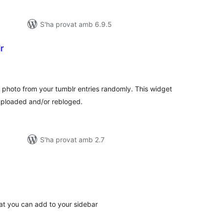
S'ha provat amb 6.9.5
r
untuacions
tals
 photo from your tumblr entries randomly. This widget
uploaded and/or rebloged.
S'ha provat amb 2.7
untuacions
tals
hat you can add to your sidebar