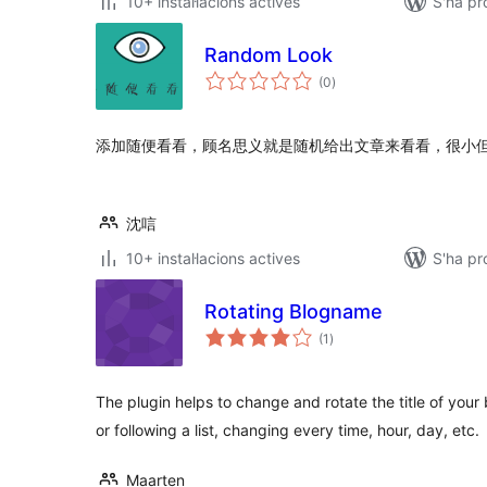
10+ instal·lacions actives
S'ha pr
Random Look
puntuacions
(0
)
totals
添加随便看看，顾名思义就是随机给出文章来看看，很小
沈唁
10+ instal·lacions actives
S'ha pr
Rotating Blogname
puntuacions
(1
)
totals
The plugin helps to change and rotate the title of you
or following a list, changing every time, hour, day, etc.
Maarten