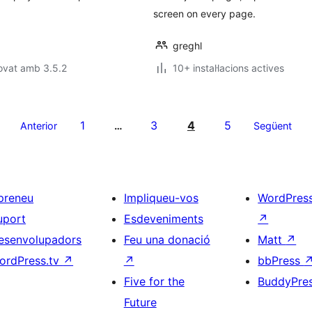
screen on every page.
greghl
ovat amb 3.5.2
10+ instal·lacions actives
1
3
4
5
Anterior
…
Següent
preneu
Impliqueu-vos
WordPres
uport
Esdeveniments
↗
esenvolupadors
Feu una donació
Matt
↗
ordPress.tv
↗
↗
bbPress
Five for the
BuddyPre
Future