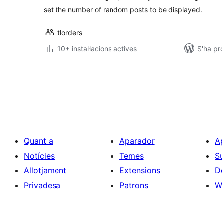
set the number of random posts to be displayed.
tlorders
10+ instal·lacions actives
S'ha pr
Paginació
de
les
entrades
Quant a
Aparador
A
Notícies
Temes
S
Allotjament
Extensions
D
Privadesa
Patrons
W