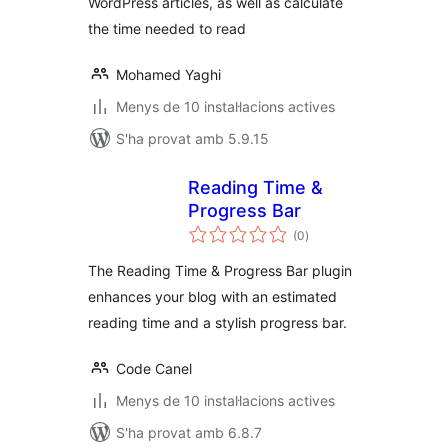
WordPress articles, as well as calculate
the time needed to read
Mohamed Yaghi
Menys de 10 instal·lacions actives
S'ha provat amb 5.9.15
Reading Time &
Progress Bar
puntuacions
(0
)
totals
The Reading Time & Progress Bar plugin
enhances your blog with an estimated
reading time and a stylish progress bar.
Code Canel
Menys de 10 instal·lacions actives
S'ha provat amb 6.8.7