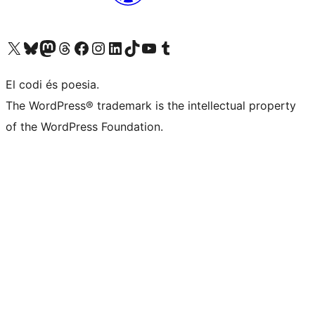
Visiteu el nostre compte X (abans Twitter)
Visiteu el nostre compte de Bluesky
Visiteu el nostre compte al Mastodon
Visiteu el nostre compte de Threads
Visiteu la nostra pàgina al Facebook
Visiteu el nostre compte d'Instagram
Visiteu el nostre compte de LinkedIn
Visiteu el nostre compte de TikTok
Visiteu el nostre canal al YouTube
Visiteu el nostre compte de Tumblr
El codi és poesia.
The WordPress® trademark is the intellectual property
of the WordPress Foundation.