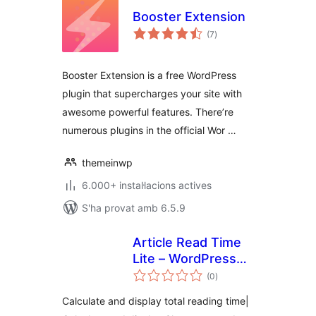
Booster Extension
puntuacions
(7
)
totals
Booster Extension is a free WordPress
plugin that supercharges your site with
awesome powerful features. There’re
numerous plugins in the official Wor …
themeinwp
6.000+ instal·lacions actives
S'ha provat amb 6.5.9
Article Read Time
Lite – WordPress
puntuacions
plugin for
(0
)
totals
displaying total
Calculate and display total reading time|
reading time and