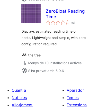
ZeroBloat Reading
Time
puntuacions
(0
)
totals
Displays estimated reading time on
posts. Lightweight and simple, with zero
configuration required.
the tree
Menys de 10 instal·lacions actives
S'ha provat amb 6.9.6
Quant a
Aparador
Notícies
Temes
Allotjament
Extensions