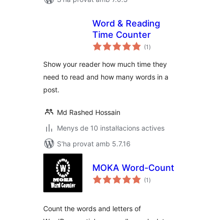
Word & Reading
Time Counter
puntuacions
(1
)
totals
Show your reader how much time they
need to read and how many words in a
post.
Md Rashed Hossain
Menys de 10 instal·lacions actives
S'ha provat amb 5.7.16
MOKA Word-Count
puntuacions
(1
)
totals
Count the words and letters of