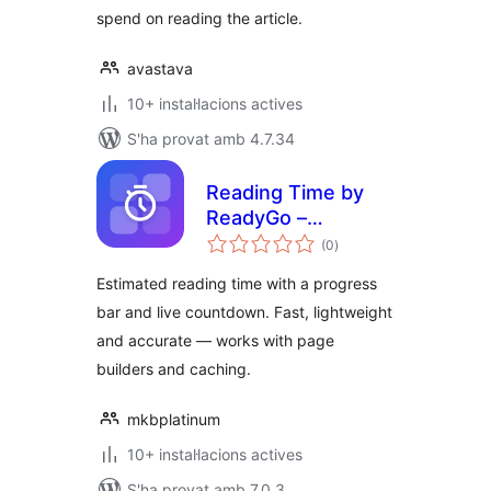
spend on reading the article.
avastava
10+ instal·lacions actives
S'ha provat amb 4.7.34
Reading Time by
ReadyGo –
puntuacions
Estimated Read
(0
)
totals
Time & Progress
Estimated reading time with a progress
Bar
bar and live countdown. Fast, lightweight
and accurate — works with page
builders and caching.
mkbplatinum
10+ instal·lacions actives
S'ha provat amb 7.0.3