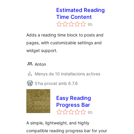
Estimated Reading
Time Content
puntuacions
(0
)
totals
Adds a reading time block to posts and
pages, with customizable settings and
widget support.
Anton
Menys de 10 instal·lacions actives
S'ha provat amb 6.7.6
Easy Reading
Progress Bar
puntuacions
(0
)
totals
A simple, lightweight, and highly
compatible reading progress bar for your