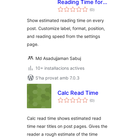
Reading Time for
puntuacions
Posts
(0
)
totals
Show estimated reading time on every
post. Customize label, format, position,
and reading speed from the settings
page.
Md Asadujjaman Sabuj
10+ instal·lacions actives
S'ha provat amb 7.0.3
Calc Read Time
puntuacions
(0
)
totals
Calc read time shows estimated read
time near titles on post pages. Gives the
reader a rough estimate of the time