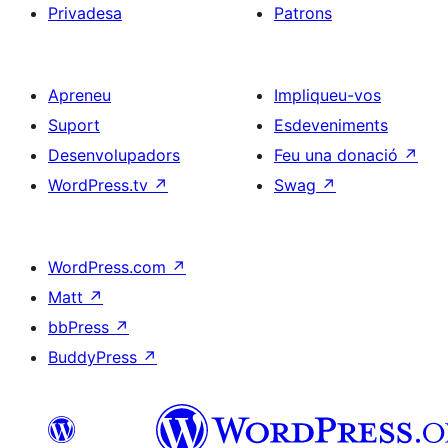
Privadesa
Patrons
Apreneu
Impliqueu-vos
Suport
Esdeveniments
Desenvolupadors
Feu una donació
↗
WordPress.tv
↗
Swag
↗
WordPress.com
↗
Matt
↗
bbPress
↗
BuddyPress
↗