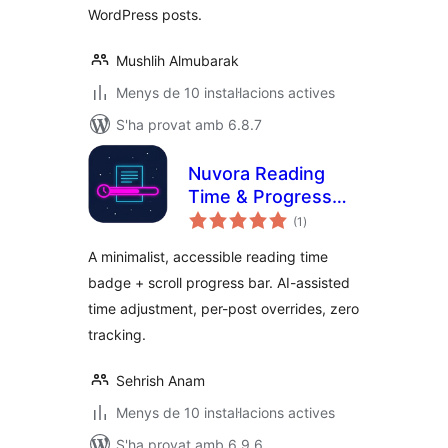
WordPress posts.
Mushlih Almubarak
Menys de 10 instal·lacions actives
S'ha provat amb 6.8.7
Nuvora Reading
Time & Progress
puntuacions
Bar
(1
)
totals
A minimalist, accessible reading time
badge + scroll progress bar. AI-assisted
time adjustment, per-post overrides, zero
tracking.
Sehrish Anam
Menys de 10 instal·lacions actives
S'ha provat amb 6.9.6