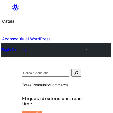
Vés
al
Català
contingut
Aconseguiu el WordPress
Plugin Directory
Cerca
Totes
Community
Commercial
Etiqueta d’extensions:
read
time