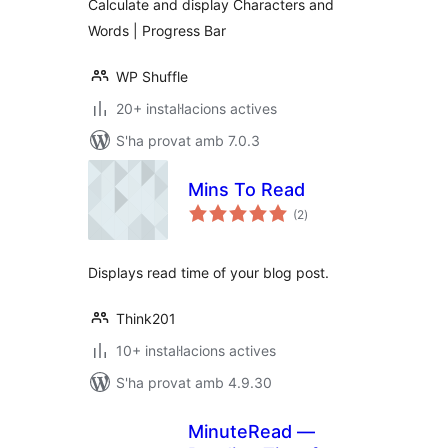
Calculate and display Characters and
progress bar
Words | Progress Bar
WP Shuffle
20+ instal·lacions actives
S'ha provat amb 7.0.3
Mins To Read
puntuacions
(2
)
totals
Displays read time of your blog post.
Think201
10+ instal·lacions actives
S'ha provat amb 4.9.30
MinuteRead —