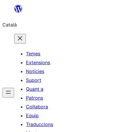
Vés
al
Català
contingut
Temes
Extensions
Notícies
Suport
Quant a
Patrons
Col·labora
Equip
Traduccions