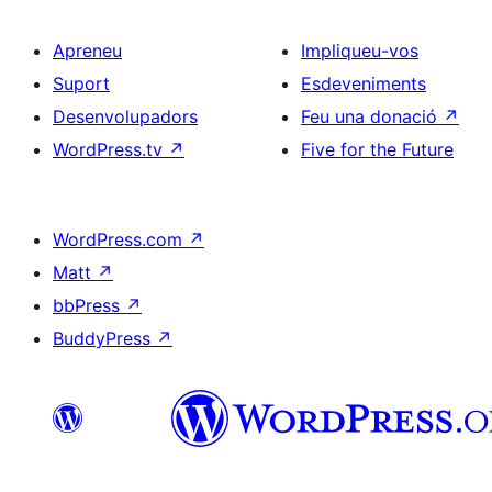
Apreneu
Impliqueu-vos
Suport
Esdeveniments
Desenvolupadors
Feu una donació
↗
WordPress.tv
↗
Five for the Future
WordPress.com
↗
Matt
↗
bbPress
↗
BuddyPress
↗