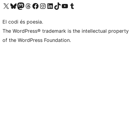
Visiteu el nostre compte X (abans Twitter)
Visiteu el nostre compte de Bluesky
Visiteu el nostre compte al Mastodon
Visiteu el nostre compte de Threads
Visiteu la nostra pàgina al Facebook
Visiteu el nostre compte d'Instagram
Visiteu el nostre compte de LinkedIn
Visiteu el nostre compte de TikTok
Visiteu el nostre canal al YouTube
Visiteu el nostre compte de Tumblr
El codi és poesia.
The WordPress® trademark is the intellectual property
of the WordPress Foundation.