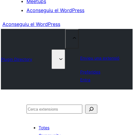
Meetups
Aconseguiu el WordPress
Aconseguiu el WordPress
Envieu una extensió
Plugin Directory
Preferides
Entra
Cerca
Totes