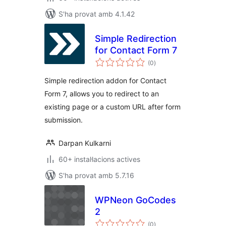
S'ha provat amb 4.1.42
Simple Redirection
for Contact Form 7
puntuacions
(0
)
totals
Simple redirection addon for Contact
Form 7, allows you to redirect to an
existing page or a custom URL after form
submission.
Darpan Kulkarni
60+ instal·lacions actives
S'ha provat amb 5.7.16
WPNeon GoCodes
2
puntuacions
(0
)