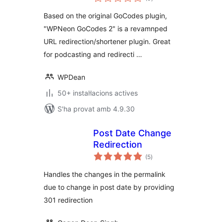
totals
Based on the original GoCodes plugin,
"WPNeon GoCodes 2" is a revamnped
URL redirection/shortener plugin. Great
for podcasting and redirecti …
WPDean
50+ instal·lacions actives
S'ha provat amb 4.9.30
Post Date Change
Redirection
puntuacions
(5
)
totals
Handles the changes in the permalink
due to change in post date by providing
301 redirection