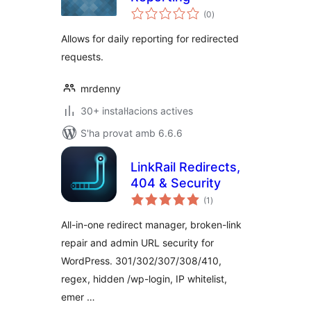
puntuacions
(0
)
totals
Allows for daily reporting for redirected
requests.
mrdenny
30+ instal·lacions actives
S'ha provat amb 6.6.6
LinkRail Redirects,
404 & Security
puntuacions
(1
)
totals
All-in-one redirect manager, broken-link
repair and admin URL security for
WordPress. 301/302/307/308/410,
regex, hidden /wp-login, IP whitelist,
emer …