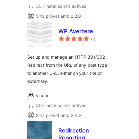
30+ instal·lacions actives
S'ha provat amb 2.2.0
WP Avertere
puntuacions
(1
)
totals
Set up and manage an HTTP 301/302
Redirect from the URL of any post type
to another URL, either on your site or
externally.
vicchi
30+ instal·lacions actives
S'ha provat amb 3.4.2
Redirection
Reporting