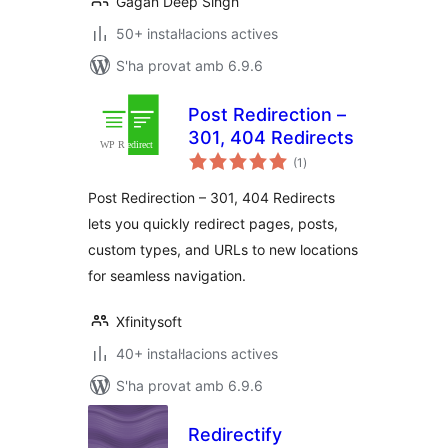
Gagan Deep Singh
50+ instal·lacions actives
S'ha provat amb 6.9.6
Post Redirection –
301, 404 Redirects
puntuacions
(1
)
totals
Post Redirection – 301, 404 Redirects
lets you quickly redirect pages, posts,
custom types, and URLs to new locations
for seamless navigation.
Xfinitysoft
40+ instal·lacions actives
S'ha provat amb 6.9.6
Redirectify