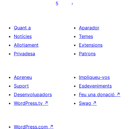
5
entrades
Quant a
Aparador
Notícies
Temes
Allotjament
Extensions
Privadesa
Patrons
Apreneu
Impliqueu-vos
Suport
Esdeveniments
Desenvolupadors
Feu una donació
↗
WordPress.tv
↗
Swag
↗
WordPress.com
↗