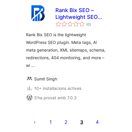
Rank Bix SEO –
Lightweight SEO
puntuacions
Toolkit with Multi-
(0
)
totals
AI
Rank Bix SEO is the lightweight
WordPress SEO plugin. Meta tags, AI
meta generation, XML sitemaps, schema,
redirections, 404 monitoring, and more –
wi …
Sumit Singh
10+ instal·lacions actives
S'ha provat amb 7.0.3
Paginació
de
1
2
3
4
les