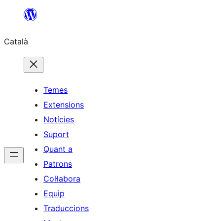
Vés
al
Català
contingut
Temes
Extensions
Notícies
Suport
Quant a
Patrons
Col·labora
Equip
Traduccions