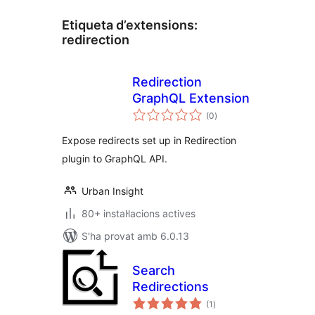
Etiqueta d’extensions:
redirection
Redirection
GraphQL Extension
puntuacions
(0
)
totals
Expose redirects set up in Redirection
plugin to GraphQL API.
Urban Insight
80+ instal·lacions actives
S'ha provat amb 6.0.13
Search
Redirections
puntuacions
(1
)
totals