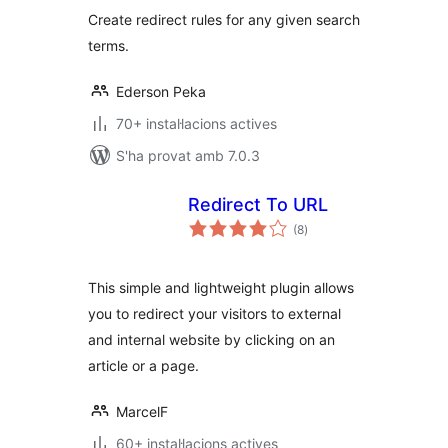
Create redirect rules for any given search
terms.
Ederson Peka
70+ instal·lacions actives
S'ha provat amb 7.0.3
Redirect To URL
puntuacions
(8
)
totals
This simple and lightweight plugin allows
you to redirect your visitors to external
and internal website by clicking on an
article or a page.
MarcelF
60+ instal·lacions actives