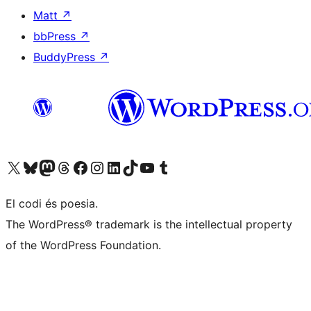
Matt
↗
bbPress
↗
BuddyPress
↗
Visiteu el nostre compte X (abans Twitter)
Visiteu el nostre compte de Bluesky
Visiteu el nostre compte al Mastodon
Visiteu el nostre compte de Threads
Visiteu la nostra pàgina al Facebook
Visiteu el nostre compte d'Instagram
Visiteu el nostre compte de LinkedIn
Visiteu el nostre compte de TikTok
Visiteu el nostre canal al YouTube
Visiteu el nostre compte de Tumblr
El codi és poesia.
The WordPress® trademark is the intellectual property
of the WordPress Foundation.