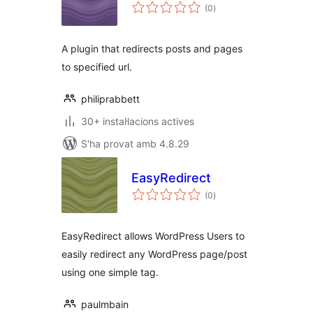
puntuacions
(0
)
totals
A plugin that redirects posts and pages
to specified url.
philiprabbett
30+ instal·lacions actives
S'ha provat amb 4.8.29
EasyRedirect
puntuacions
(0
)
totals
EasyRedirect allows WordPress Users to
easily redirect any WordPress page/post
using one simple tag.
paulmbain