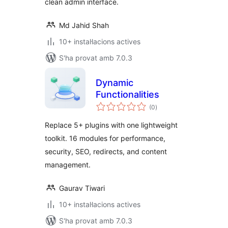
clean admin interface.
Md Jahid Shah
10+ instal·lacions actives
S'ha provat amb 7.0.3
Dynamic
Functionalities
puntuacions
(0
)
totals
Replace 5+ plugins with one lightweight
toolkit. 16 modules for performance,
security, SEO, redirects, and content
management.
Gaurav Tiwari
10+ instal·lacions actives
S'ha provat amb 7.0.3