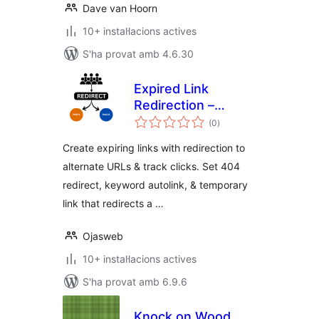
Dave van Hoorn
10+ instal·lacions actives
S'ha provat amb 4.6.30
Expired Link
Redirection –
puntuacions
Temporary Link,
(0
)
totals
Keyword Autolink,
Create expiring links with redirection to
Page Redirect, 404
alternate URLs & track clicks. Set 404
Redirect, Link
redirect, keyword autolink, & temporary
Timer
link that redirects a …
Ojasweb
10+ instal·lacions actives
S'ha provat amb 6.9.6
Knock on Wood