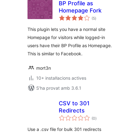
BP Profile as
Homepage Fork
puntuacions
(5
)
totals
This plugin lets you have a normal site
Homepage for visitors while logged-in
users have their BP Profile as Homepage.
This is similar to Facebook.
mort3n
10+ instal·lacions actives
S'ha provat amb 3.6.1
CSV to 301
Redirects
puntuacions
(0
)
totals
Use a .csv file for bulk 301 redirects