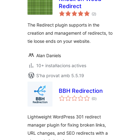
Redirect
puntuacions
(2
)
totals
The Redirect plugin supports in the
creation and management of redirects, to
tie loose ends on your website.
Alan Daniels
10+ instal·lacions actives
S'ha provat amb 5.5.19
BBH Redirection
puntuacions
(0
)
totals
Lightweight WordPress 301 redirect
manager plugin for fixing broken links,
URL changes, and SEO redirects with a