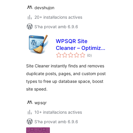
devshujon
20+ instal·lacions actives
S'ha provat amb 6.9.6
WPSQR Site
Cleaner – Optimize
puntuacions
WordPress by
(0
)
totals
Removing Duplicate
Site Cleaner instantly finds and removes
Posts
duplicate posts, pages, and custom post
types to free up database space, boost
site speed.
wpsqr
10+ instal·lacions actives
S'ha provat amb 6.9.6