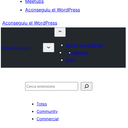
Meetups
Aconseguiu el WordPress
Aconseguiu el WordPress
Envieu una extensió
Plugin Directory
Preferides
Entra
Cerca
Totes
Community
Commercial