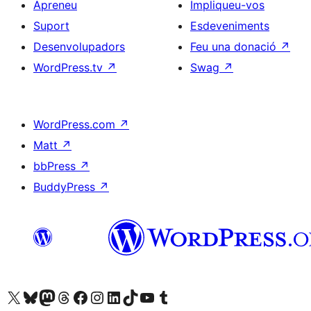
Apreneu
Impliqueu-vos
Suport
Esdeveniments
Desenvolupadors
Feu una donació
↗
WordPress.tv
↗
Swag
↗
WordPress.com
↗
Matt
↗
bbPress
↗
BuddyPress
↗
Visiteu el nostre compte X (abans Twitter)
Visiteu el nostre compte de Bluesky
Visiteu el nostre compte al Mastodon
Visiteu el nostre compte de Threads
Visiteu la nostra pàgina al Facebook
Visiteu el nostre compte d'Instagram
Visiteu el nostre compte de LinkedIn
Visiteu el nostre compte de TikTok
Visiteu el nostre canal al YouTube
Visiteu el nostre compte de Tumblr