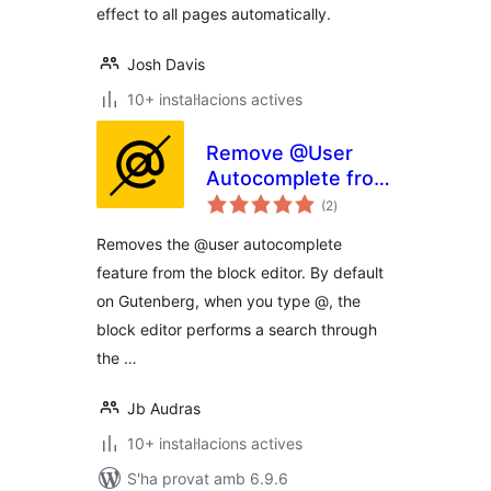
effect to all pages automatically.
Josh Davis
10+ instal·lacions actives
Remove @User
Autocomplete from
puntuacions
Block Editor
(2
)
totals
Removes the @user autocomplete
feature from the block editor. By default
on Gutenberg, when you type @, the
block editor performs a search through
the …
Jb Audras
10+ instal·lacions actives
S'ha provat amb 6.9.6