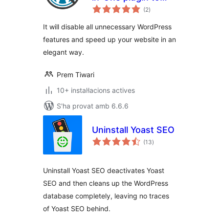
puntuacions
disable
(2
)
totals
unnecessary
It will disable all unnecessary WordPress
features
features and speed up your website in an
elegant way.
Prem Tiwari
10+ instal·lacions actives
S'ha provat amb 6.6.6
Uninstall Yoast SEO
puntuacions
(13
)
totals
Uninstall Yoast SEO deactivates Yoast
SEO and then cleans up the WordPress
database completely, leaving no traces
of Yoast SEO behind.