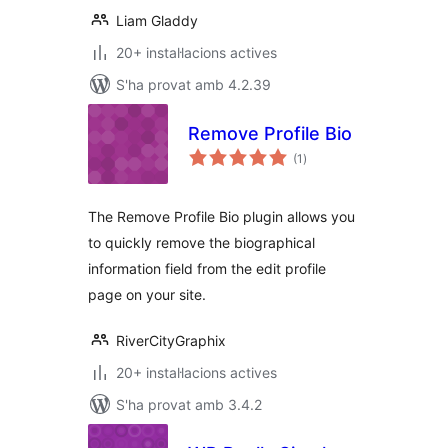
Liam Gladdy
20+ instal·lacions actives
S'ha provat amb 4.2.39
Remove Profile Bio
puntuacions
(1
)
totals
The Remove Profile Bio plugin allows you
to quickly remove the biographical
information field from the edit profile
page on your site.
RiverCityGraphix
20+ instal·lacions actives
S'ha provat amb 3.4.2