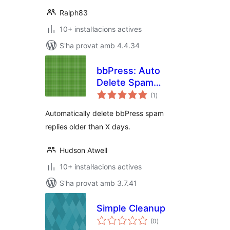
Ralph83
10+ instal·lacions actives
S'ha provat amb 4.4.34
bbPress: Auto
Delete Spam
puntuacions
Replies
(1
)
totals
Automatically delete bbPress spam
replies older than X days.
Hudson Atwell
10+ instal·lacions actives
S'ha provat amb 3.7.41
Simple Cleanup
puntuacions
(0
)
totals