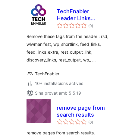
TechEnabler
Header Links
puntuacions
Removal
(0
)
totals
Remove these tags from the header : rsd,
wlwmanifest, wp_shortlink, feed_links,
feed_links_extra, rest_output_link,
discovery_links, rest_output, wp_ …
TechEnabler
10+ instal·lacions actives
S'ha provat amb 5.5.19
remove page from
search results
puntuacions
(0
)
totals
remove pages from search results.