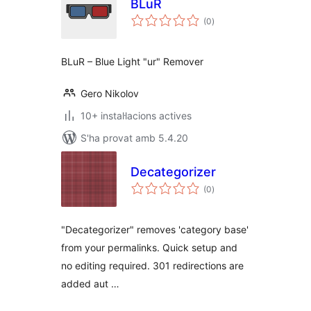
BLuR
puntuacions
(0
)
totals
BLuR – Blue Light "ur" Remover
Gero Nikolov
10+ instal·lacions actives
S'ha provat amb 5.4.20
Decategorizer
puntuacions
(0
)
totals
"Decategorizer" removes 'category base'
from your permalinks. Quick setup and
no editing required. 301 redirections are
added aut …