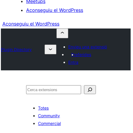
Meetups
Aconseguiu el WordPress
Aconseguiu el WordPress
Envieu una extensió
Plugin Directory
Preferides
Entra
Cerca
Totes
Community
Commercial