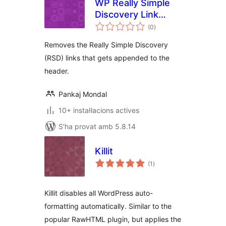
WP Really Simple
Discovery Link
puntuacions
Remover
(0
)
totals
Removes the Really Simple Discovery
(RSD) links that gets appended to the
header.
Pankaj Mondal
10+ instal·lacions actives
S'ha provat amb 5.8.14
Killit
puntuacions
(1
)
totals
Killit disables all WordPress auto-
formatting automatically. Similar to the
popular RawHTML plugin, but applies the