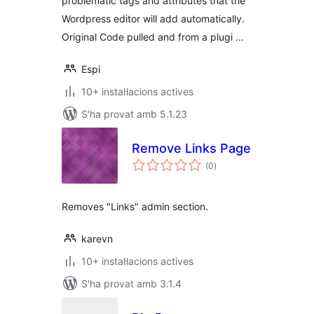
problematic tags and attributes that the
Wordpress editor will add automatically.
Original Code pulled and from a plugi …
Espi
10+ instal·lacions actives
S'ha provat amb 5.1.23
Remove Links Page
puntuacions
(0
)
totals
Removes "Links" admin section.
karevn
10+ instal·lacions actives
S'ha provat amb 3.1.4