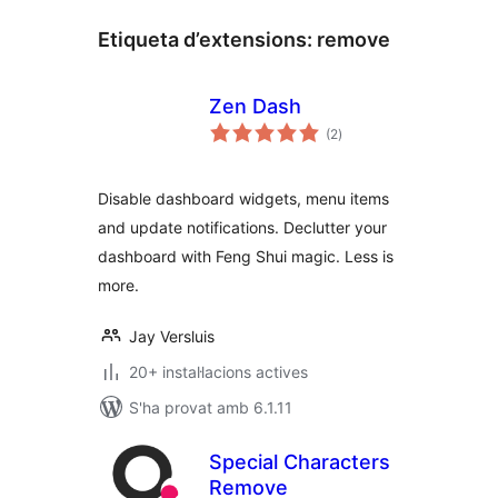
Etiqueta d’extensions:
remove
Zen Dash
puntuacions
(2
)
totals
Disable dashboard widgets, menu items
and update notifications. Declutter your
dashboard with Feng Shui magic. Less is
more.
Jay Versluis
20+ instal·lacions actives
S'ha provat amb 6.1.11
Special Characters
Remove