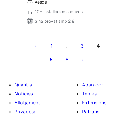
Aesqe
10+ instal·lacions actives
S'ha provat amb 2.8
Paginació
de
1
3
4
…
les
5
6
entrades
Quant a
Aparador
Notícies
Temes
Allotjament
Extensions
Privadesa
Patrons