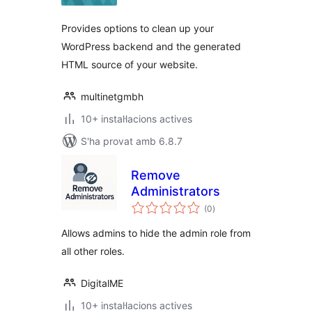
Provides options to clean up your
WordPress backend and the generated
HTML source of your website.
multinetgmbh
10+ instal·lacions actives
S'ha provat amb 6.8.7
Remove
Administrators
puntuacions
(0
)
totals
Allows admins to hide the admin role from
all other roles.
DigitalME
10+ instal·lacions actives