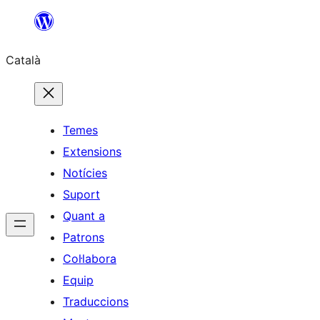
Vés
al
Català
contingut
Temes
Extensions
Notícies
Suport
Quant a
Patrons
Col·labora
Equip
Traduccions