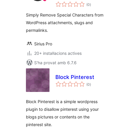
puntuacions
(0
)
totals
Simply Remove Special Characters from
WordPress attachments, slugs and
permalinks.
Sirius Pro
20+ instal·lacions actives
S'ha provat amb 6.7.6
Block Pinterest
puntuacions
(0
)
totals
Block Pinterest is a simple wordpress
plugin to disallow pinterest using your
blogs pictures or contents on the
pinterest site.