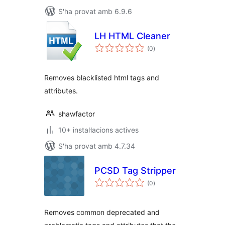
S'ha provat amb 6.9.6
LH HTML Cleaner
puntuacions
(0
)
totals
Removes blacklisted html tags and
attributes.
shawfactor
10+ instal·lacions actives
S'ha provat amb 4.7.34
PCSD Tag Stripper
puntuacions
(0
)
totals
Removes common deprecated and