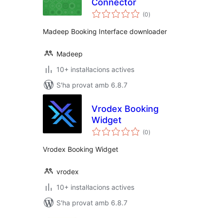
Connector
puntuacions
(0
)
totals
Madeep Booking Interface downloader
Madeep
10+ instal·lacions actives
S'ha provat amb 6.8.7
Vrodex Booking
Widget
puntuacions
(0
)
totals
Vrodex Booking Widget
vrodex
10+ instal·lacions actives
S'ha provat amb 6.8.7