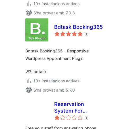
10+ instal·lacions actives
S'ha provat amb 7.0.3
Bdtask Booking365
puntuacions
(1
)
totals
Bdtask Booking365 – Responsive
Wordpress Appointment Plugin
bdtask
10+ instal·lacions actives
S'ha provat amb 5.7.0
Reservation
System For
puntuacions
Restaurants
(1
)
totals
Free your staff from answering phone