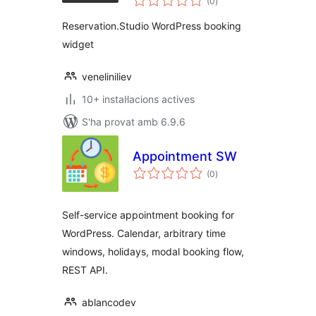
(0
)
totals
Reservation.Studio WordPress booking
widget
veneliniliev
10+ instal·lacions actives
S'ha provat amb 6.9.6
Appointment SW
puntuacions
(0
)
totals
Self-service appointment booking for
WordPress. Calendar, arbitrary time
windows, holidays, modal booking flow,
REST API.
ablancodev