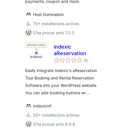
payments, coupon and more.
Host Domination
70+ instal·lacions actives
S'ha provat amb 7.0.3
indexic
aReservation
puntuacions
(0
)
totals
Easily integrate Indexic's aReservation
Tour Booking and Rental Reservation
Software into your WordPress website.
You can add booking buttons wi …
indexicmf
50+ instal·lacions actives
S'ha provat amb 6.9.6