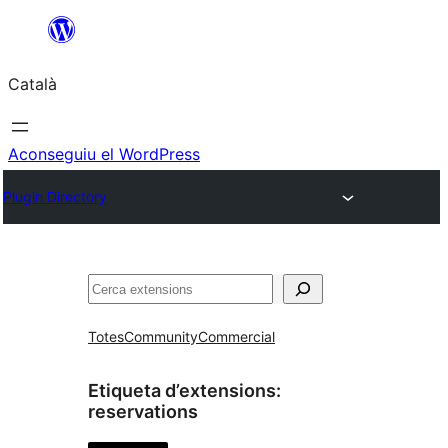
Vés
al
Català
contingut
Aconseguiu el WordPress
Plugin Directory
Cerca
Totes
Community
Commercial
Etiqueta d’extensions:
reservations