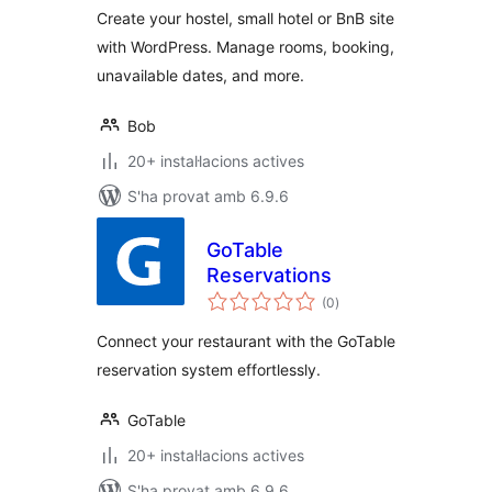
Create your hostel, small hotel or BnB site
with WordPress. Manage rooms, booking,
unavailable dates, and more.
Bob
20+ instal·lacions actives
S'ha provat amb 6.9.6
GoTable
Reservations
puntuacions
(0
)
totals
Connect your restaurant with the GoTable
reservation system effortlessly.
GoTable
20+ instal·lacions actives
S'ha provat amb 6.9.6