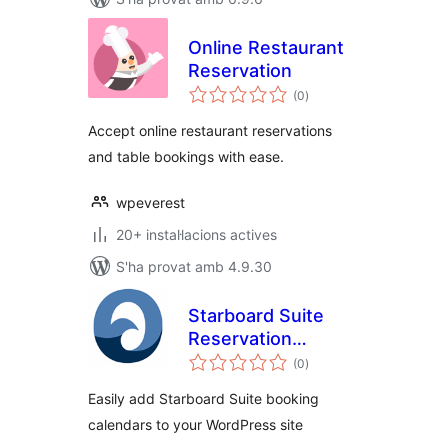
Online Restaurant
Reservation
puntuacions
(0
)
totals
Accept online restaurant reservations
and table bookings with ease.
wpeverest
20+ instal·lacions actives
S'ha provat amb 4.9.30
Starboard Suite
Reservation
puntuacions
Calendars
(0
)
totals
Easily add Starboard Suite booking
calendars to your WordPress site