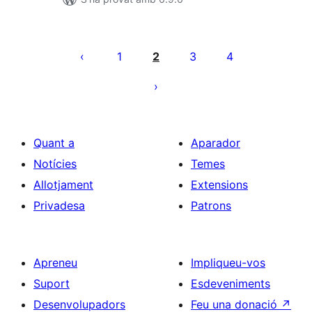
Paginació
de
1
2
3
4
les
entrades
Quant a
Aparador
Notícies
Temes
Allotjament
Extensions
Privadesa
Patrons
Apreneu
Impliqueu-vos
Suport
Esdeveniments
Desenvolupadors
Feu una donació
↗