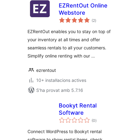
EZRentOut Online
Webstore
puntuacions
(2
)
totals
EZRentOut enables you to stay on top of
your inventory at all times and offer
seamless rentals to all your customers.
Simplify online renting with our …
ezrentout
10+ instal·lacions actives
S'ha provat amb 5.7.16
Bookyt Rental
Software
puntuacions
(0
)
totals
Connect WordPress to Bookyt rental
software to show rental items, check