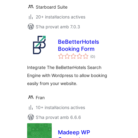
Starboard Suite
20+ instal·lacions actives
S'ha provat amb 7.0.3
BeBetterHotels
Booking Form
puntuacions
(0
)
totals
Integrate The BeBetterHotels Search
Engine with Wordpress to allow booking
easily from your website.
Fran
10+ instal·lacions actives
S'ha provat amb 6.6.6
Madeep WP