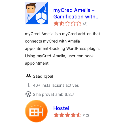
myCred Amelia –
Gamification with
puntuacions
Events &
(3
)
totals
Appointments
myCred-Amelia is a myCred add-on that
Booking
connects myCred with Amelia
appointment-booking WordPress plugin.
Using myCred-Amelia, user can book
appointment
Saad Iqbal
40+ instal·lacions actives
S'ha provat amb 6.8.7
Hostel
puntuacions
(12
)
totals