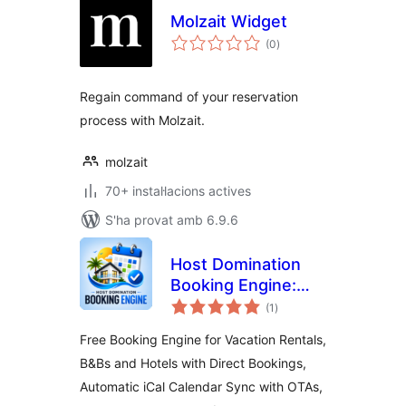
Molzait Widget
puntuacions
(0
)
totals
Regain command of your reservation
process with Molzait.
molzait
70+ instal·lacions actives
S'ha provat amb 6.9.6
Host Domination
Booking Engine:
puntuacions
Calendar Sync &
(1
)
totals
Reservation
Free Booking Engine for Vacation Rentals,
System
B&Bs and Hotels with Direct Bookings,
Automatic iCal Calendar Sync with OTAs,