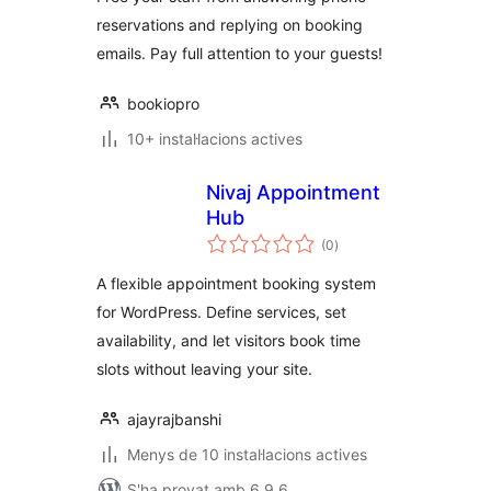
reservations and replying on booking
emails. Pay full attention to your guests!
bookiopro
10+ instal·lacions actives
Nivaj Appointment
Hub
puntuacions
(0
)
totals
A flexible appointment booking system
for WordPress. Define services, set
availability, and let visitors book time
slots without leaving your site.
ajayrajbanshi
Menys de 10 instal·lacions actives
S'ha provat amb 6.9.6