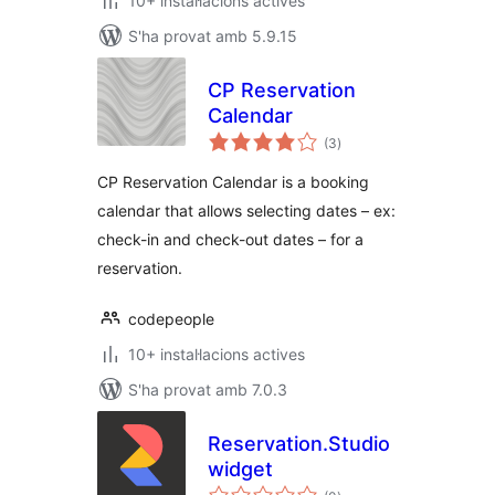
10+ instal·lacions actives
S'ha provat amb 5.9.15
CP Reservation
Calendar
puntuacions
(3
)
totals
CP Reservation Calendar is a booking
calendar that allows selecting dates – ex:
check-in and check-out dates – for a
reservation.
codepeople
10+ instal·lacions actives
S'ha provat amb 7.0.3
Reservation.Studio
widget
puntuacions