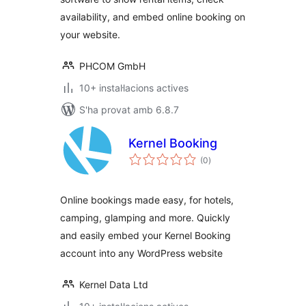
availability, and embed online booking on
your website.
PHCOM GmbH
10+ instal·lacions actives
S'ha provat amb 6.8.7
Kernel Booking
puntuacions
(0
)
totals
Online bookings made easy, for hotels,
camping, glamping and more. Quickly
and easily embed your Kernel Booking
account into any WordPress website
Kernel Data Ltd