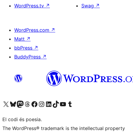
WordPress.tv
↗
Swag
↗
WordPress.com
↗
Matt
↗
bbPress
↗
BuddyPress
↗
Visiteu el nostre compte X (abans Twitter)
Visiteu el nostre compte de Bluesky
Visiteu el nostre compte al Mastodon
Visiteu el nostre compte de Threads
Visiteu la nostra pàgina al Facebook
Visiteu el nostre compte d'Instagram
Visiteu el nostre compte de LinkedIn
Visiteu el nostre compte de TikTok
Visiteu el nostre canal al YouTube
Visiteu el nostre compte de Tumblr
El codi és poesia.
The WordPress® trademark is the intellectual property