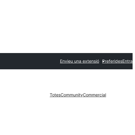
Envieu una extensió
Preferides
Entra
Totes
Community
Commercial