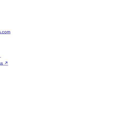
s.com
↗
ss
↗