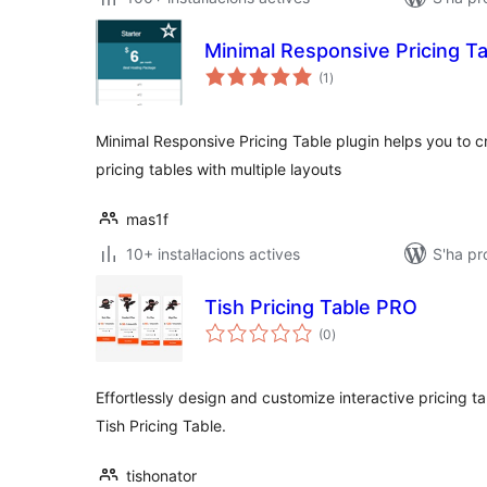
Minimal Responsive Pricing T
puntuacions
(1
)
totals
Minimal Responsive Pricing Table plugin helps you to 
pricing tables with multiple layouts
mas1f
10+ instal·lacions actives
S'ha p
Tish Pricing Table PRO
puntuacions
(0
)
totals
Effortlessly design and customize interactive pricing t
Tish Pricing Table.
tishonator