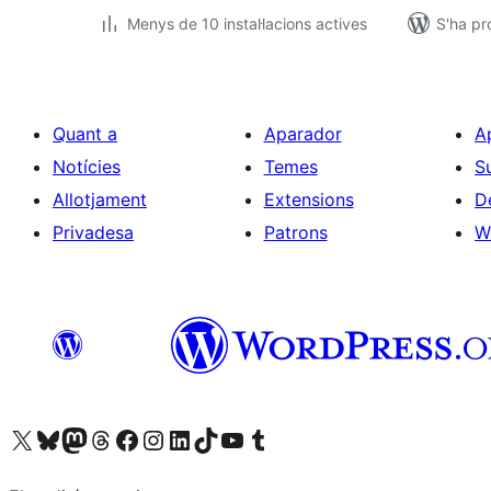
Menys de 10 instal·lacions actives
S'ha pr
Quant a
Aparador
A
Notícies
Temes
S
Allotjament
Extensions
D
Privadesa
Patrons
W
Visiteu el nostre compte X (abans Twitter)
Visiteu el nostre compte de Bluesky
Visiteu el nostre compte al Mastodon
Visiteu el nostre compte de Threads
Visiteu la nostra pàgina al Facebook
Visiteu el nostre compte d'Instagram
Visiteu el nostre compte de LinkedIn
Visiteu el nostre compte de TikTok
Visiteu el nostre canal al YouTube
Visiteu el nostre compte de Tumblr