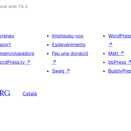
ovat amb 7.0.3
preneu
Impliqueu-vos
WordPres
uport
Esdeveniments
↗
esenvolupadors
Feu una donació
Matt
↗
ordPress.tv
↗
↗
bbPress
Swag
↗
BuddyPre
Català