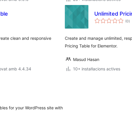
able
Unlimited Pric
p
(0
)
to
create clean and responsive
Create and manage unlimited, respo
Pricing Table for Elementor.
Masud Hasan
rovat amb 4.4.34
10+ instal·lacions actives
ables for your WordPress site with