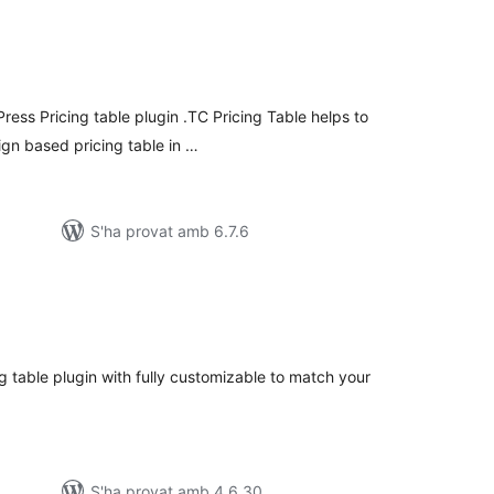
ntuacions
tals
ress Pricing table plugin .TC Pricing Table helps to
ign based pricing table in …
S'ha provat amb 6.7.6
ntuacions
tals
ng table plugin with fully customizable to match your
S'ha provat amb 4.6.30