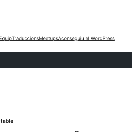
Equip
Traduccions
Meetups
Aconseguiu el WordPress
 table