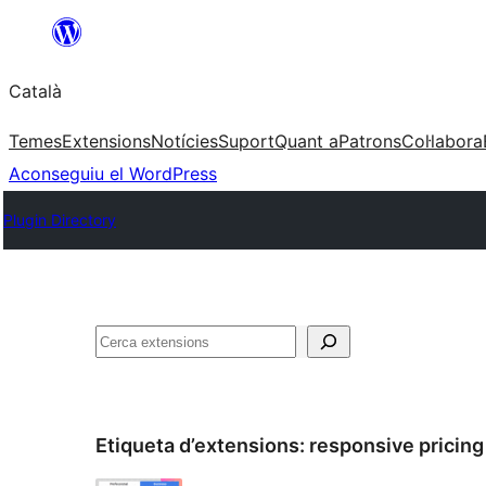
Vés
al
Català
contingut
Temes
Extensions
Notícies
Suport
Quant a
Patrons
Col·labora
Aconseguiu el WordPress
Plugin Directory
Cerca
Etiqueta d’extensions:
responsive pricing