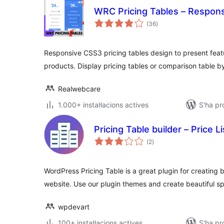
WRC Pricing Tables – Respons
puntuacions
(36
)
totals
Responsive CSS3 pricing tables design to present featu
products. Display pricing tables or comparison table b
Realwebcare
1.000+ instal·lacions actives
S'ha pr
Pricing Table builder – Price Li
puntuacions
(2
)
totals
WordPress Pricing Table is a great plugin for creating b
website. Use our plugin themes and create beautiful 
wpdevart
100+ instal·lacions actives
S'ha pr