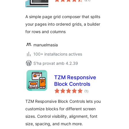
totals
A simple page grid composer that splits
your pages into ordered grids, a builder
for rows and columns
manuelmasia
100+ instal·lacions actives
S'ha provat amb 4.2.39
TZM Responsive
Block Controls
puntuacions
(1
)
totals
TZM Responsive Block Controls lets you
customize blocks for different screen
sizes. Control visibility, alignment, font
size, spacing, and much more.