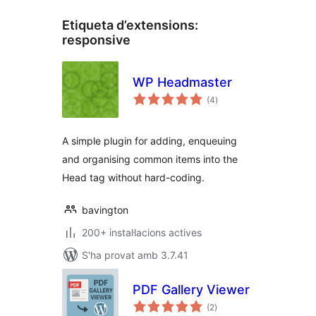
Etiqueta d’extensions:
responsive
WP Headmaster
puntuacions
(4
)
totals
A simple plugin for adding, enqueuing
and organising common items into the
Head tag without hard-coding.
bavington
200+ instal·lacions actives
S'ha provat amb 3.7.41
PDF Gallery Viewer
puntuacions
(2
)
totals