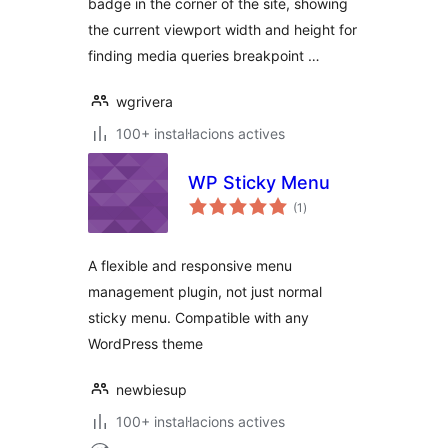
badge in the corner of the site, showing
the current viewport width and height for
finding media queries breakpoint …
wgrivera
100+ instal·lacions actives
WP Sticky Menu
puntuacions
(1
)
totals
A flexible and responsive menu
management plugin, not just normal
sticky menu. Compatible with any
WordPress theme
newbiesup
100+ instal·lacions actives