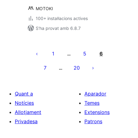
MOTOKI
100+ instal·lacions actives
S'ha provat amb 6.8.7
Paginació
de
1
5
6
…
les
7
20
…
entrades
Quant a
Aparador
Notícies
Temes
Allotjament
Extensions
Privadesa
Patrons