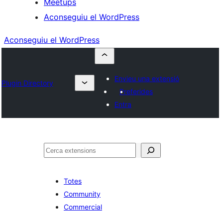
Meetups
Aconseguiu el WordPress
Aconseguiu el WordPress
Envieu una extensió
Plugin Directory
Preferides
Entra
Cerca
Totes
Community
Commercial