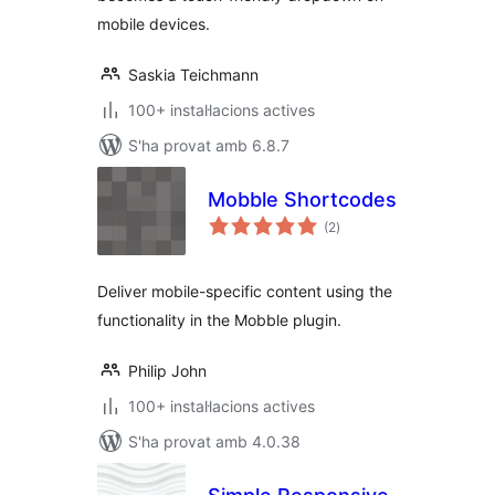
mobile devices.
Saskia Teichmann
100+ instal·lacions actives
S'ha provat amb 6.8.7
Mobble Shortcodes
puntuacions
(2
)
totals
Deliver mobile-specific content using the
functionality in the Mobble plugin.
Philip John
100+ instal·lacions actives
S'ha provat amb 4.0.38