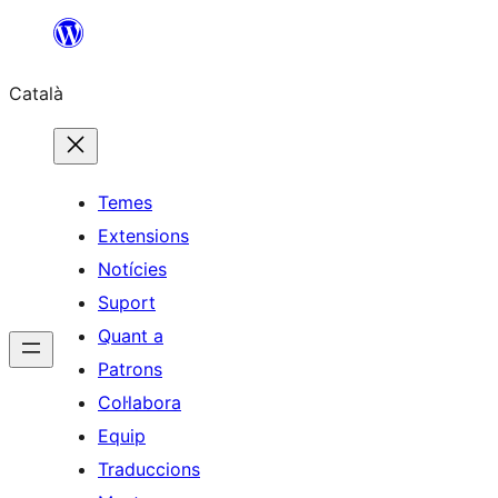
Vés
al
Català
contingut
Temes
Extensions
Notícies
Suport
Quant a
Patrons
Col·labora
Equip
Traduccions