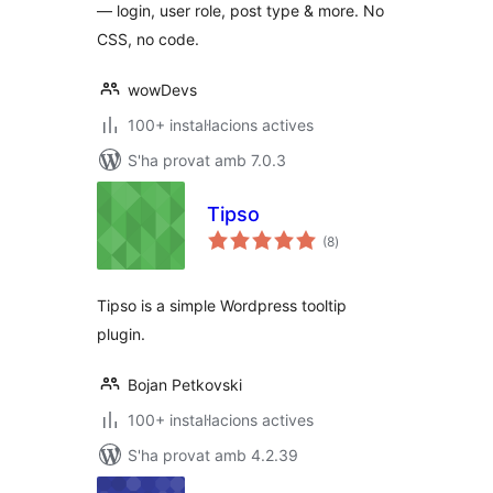
— login, user role, post type & more. No
CSS, no code.
wowDevs
100+ instal·lacions actives
S'ha provat amb 7.0.3
Tipso
puntuacions
(8
)
totals
Tipso is a simple Wordpress tooltip
plugin.
Bojan Petkovski
100+ instal·lacions actives
S'ha provat amb 4.2.39