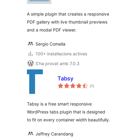
A simple plugin that creates a responsive
PDF gallery with live thumbnail previews
and a modal PDF viewer.
Sergio Comella
100+ instal·lacions actives
S'ha provat amb 7.0.3
Tabsy
puntuacions
(7
)
totals
Tabsy is a free smart responsive
WordPress tabs plugin that is designed
to fit on every container width beautifully.
Jeffrey Carandang