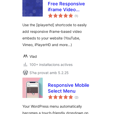
Free Responsive
iframe Video
puntuacions
Embeds
(1
)
totals
Use the [iplayerhd] shortcode to easily
add responsive iframe-based video
embeds to your website (YouTube,
Vimeo, iPlayerHD and more…)
Vlad
100+ instal·lacions actives
S'ha provat amb 5.2.25
Responsive Mobile
Select Menu
puntuacions
(2
)
totals
Your WordPress menu automatically
becomes a touch-friendly dropdown on