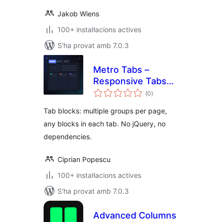
Jakob Wiens
100+ instal·lacions actives
S'ha provat amb 7.0.3
Metro Tabs –
Responsive Tabs
puntuacions
Block
(0
)
totals
Tab blocks: multiple groups per page,
any blocks in each tab. No jQuery, no
dependencies.
Ciprian Popescu
100+ instal·lacions actives
S'ha provat amb 7.0.3
Advanced Columns