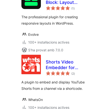
Block: Layout
puntuacions
builder
(1
)
totals
The professional plugin for creating
responsive layouts in WordPress.
Evolve
100+ instal·lacions actives
S'ha provat amb 7.0.0
Shorts Video
Embedder for
puntuacions
YouTube
(2
)
totals
A plugin to embed and display YouTube
Shorts from a channel via a shortcode.
WhatsOn
100+ instal·lacions actives