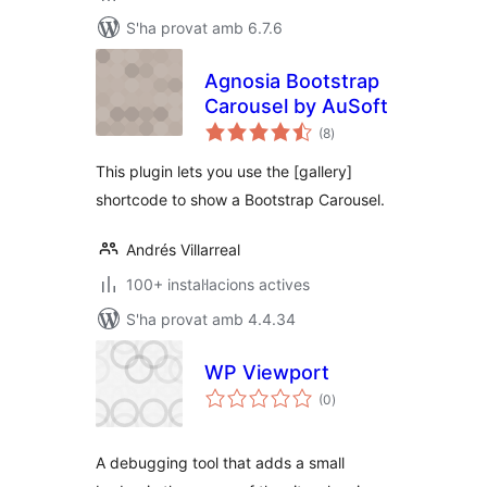
S'ha provat amb 6.7.6
Agnosia Bootstrap
Carousel by AuSoft
puntuacions
(8
)
totals
This plugin lets you use the [gallery]
shortcode to show a Bootstrap Carousel.
Andrés Villarreal
100+ instal·lacions actives
S'ha provat amb 4.4.34
WP Viewport
puntuacions
(0
)
totals
A debugging tool that adds a small