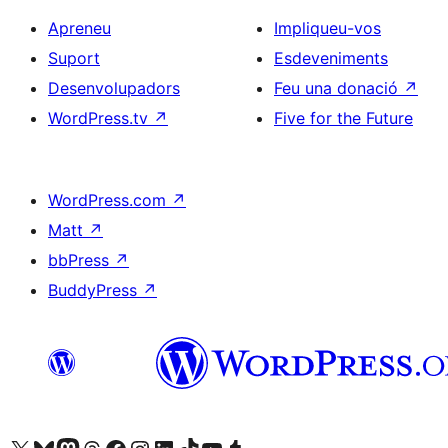
Apreneu
Impliqueu-vos
Suport
Esdeveniments
Desenvolupadors
Feu una donació
↗
WordPress.tv
↗
Five for the Future
WordPress.com
↗
Matt
↗
bbPress
↗
BuddyPress
↗