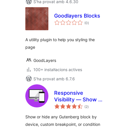
S'ha provat amb 4.6.30
Goodlayers Blocks
puntuacions
(0
)
totals
A utility plugin to help you styling the
page
GoodLayers
100+ instal·lacions actives
S'ha provat amb 6.7.6
Responsive
Visibility — Show or
puntuacions
Hide Blocks by
(2
)
totals
Device, Custom
Show or hide any Gutenberg block by
Breakpoints &
device, custom breakpoint, or condition
Conditions