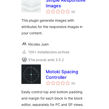
Simple Responsive
Images
puntuacions
(0
)
totals
This plugin generate images with
attributes for the responsive images in
your content.
Nicolas Juen
100+ instal·lacions actives
S'ha provat amb 3.5.2
Motoki Spacing
Controller
puntuacions
(0
)
totals
Easily control top and bottom padding
and margin for each block in the block
editor, separately for PC and SP views.