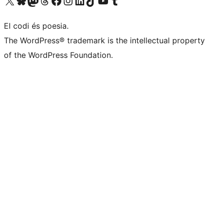
Visiteu el nostre compte X (abans Twitter)
Visiteu el nostre compte de Bluesky
Visiteu el nostre compte al Mastodon
Visiteu el nostre compte de Threads
Visiteu la nostra pàgina al Facebook
Visiteu el nostre compte d'Instagram
Visiteu el nostre compte de LinkedIn
Visiteu el nostre compte de TikTok
Visiteu el nostre canal al YouTube
Visiteu el nostre compte de Tumblr
El codi és poesia.
The WordPress® trademark is the intellectual property
of the WordPress Foundation.