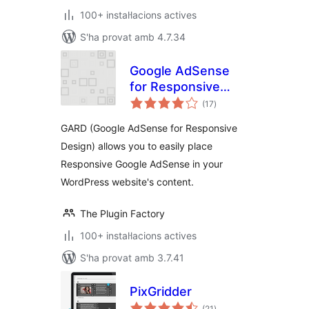
100+ instal·lacions actives
S'ha provat amb 4.7.34
Google AdSense
for Responsive
puntuacions
Design – GARD
(17
)
totals
GARD (Google AdSense for Responsive
Design) allows you to easily place
Responsive Google AdSense in your
WordPress website's content.
The Plugin Factory
100+ instal·lacions actives
S'ha provat amb 3.7.41
PixGridder
puntuacions
(21
)