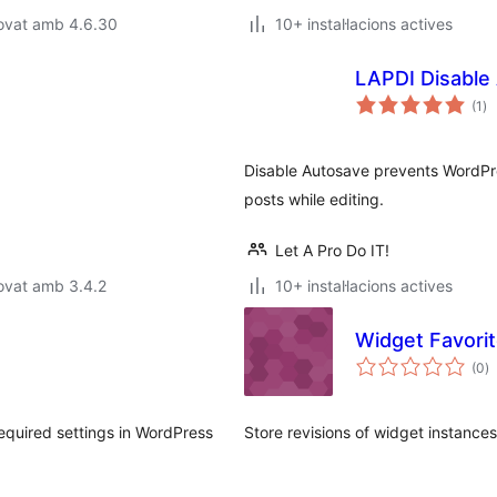
rovat amb 4.6.30
10+ instal·lacions actives
LAPDI Disable
pu
(1
)
to
Disable Autosave prevents WordPre
posts while editing.
Let A Pro Do IT!
ovat amb 3.4.2
10+ instal·lacions actives
Widget Favori
p
(0
)
to
equired settings in WordPress
Store revisions of widget instances