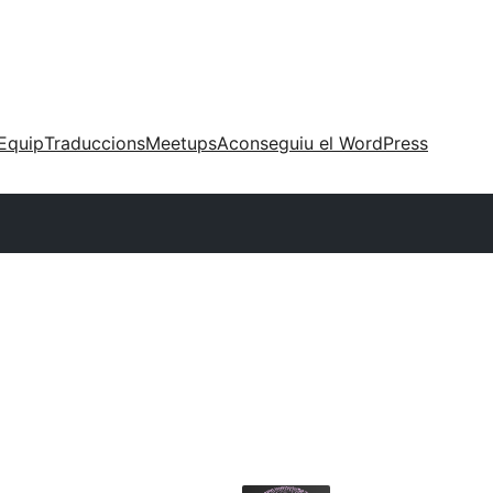
Equip
Traduccions
Meetups
Aconseguiu el WordPress