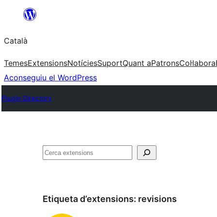
Vés
al
Català
contingut
Temes
Extensions
Notícies
Suport
Quant a
Patrons
Col·labora
Aconseguiu el WordPress
Plugin Directory
Cerca
Etiqueta d’extensions:
revisions