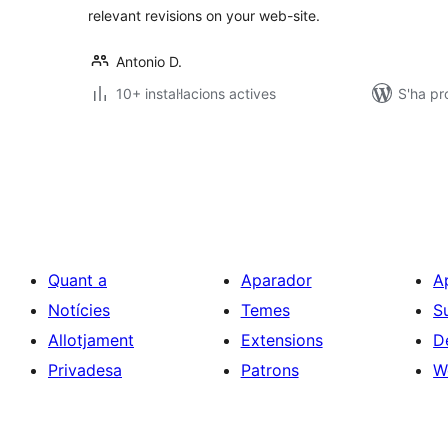
relevant revisions on your web-site.
Antonio D.
10+ instal·lacions actives
S'ha pr
Paginació
de
les
entrades
Quant a
Aparador
A
Notícies
Temes
S
Allotjament
Extensions
D
Privadesa
Patrons
W