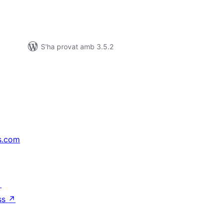
S'ha provat amb 3.5.2
s.com
↗
ss
↗