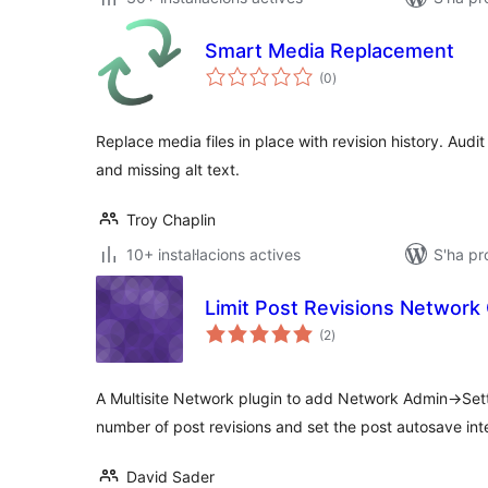
Smart Media Replacement
puntuacions
(0
)
totals
Replace media files in place with revision history. Audit 
and missing alt text.
Troy Chaplin
10+ instal·lacions actives
S'ha pr
Limit Post Revisions Network
puntuacions
(2
)
totals
A Multisite Network plugin to add Network Admin->Settin
number of post revisions and set the post autosave inte
David Sader