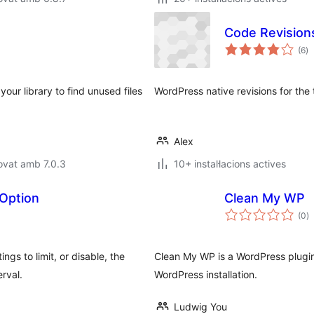
Code Revision
pu
(6
)
to
your library to find unused files
WordPress native revisions for the
Alex
ovat amb 7.0.3
10+ instal·lacions actives
 Option
Clean My WP
p
(0
)
to
gs to limit, or disable, the
Clean My WP is a WordPress plugin
rval.
WordPress installation.
Ludwig You