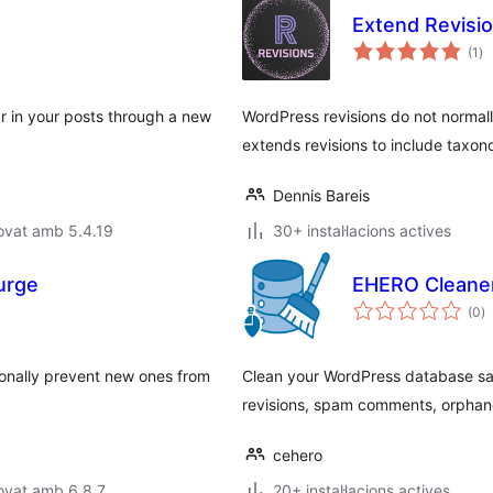
Extend Revisi
pu
(1
)
to
r in your posts through a new
WordPress revisions do not normall
extends revisions to include taxo
Dennis Bareis
ovat amb 5.4.19
30+ instal·lacions actives
urge
EHERO Cleaner
p
(0
)
to
tionally prevent new ones from
Clean your WordPress database safe
revisions, spam comments, orpha
cehero
ovat amb 6.8.7
20+ instal·lacions actives