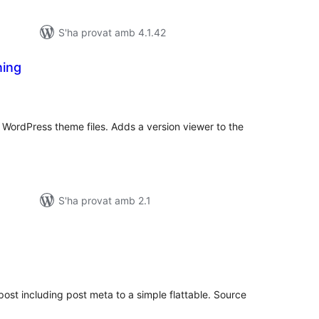
S'ha provat amb 4.1.42
ning
untuacions
tals
r WordPress theme files. Adds a version viewer to the
S'ha provat amb 2.1
untuacions
tals
post including post meta to a simple flattable. Source