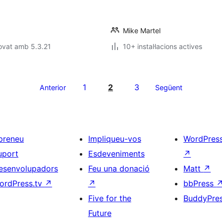
Mike Martel
ovat amb 5.3.21
10+ instal·lacions actives
1
2
3
Anterior
Següent
preneu
Impliqueu-vos
WordPres
uport
Esdeveniments
↗
esenvolupadors
Feu una donació
Matt
↗
ordPress.tv
↗
↗
bbPress
Five for the
BuddyPre
Future