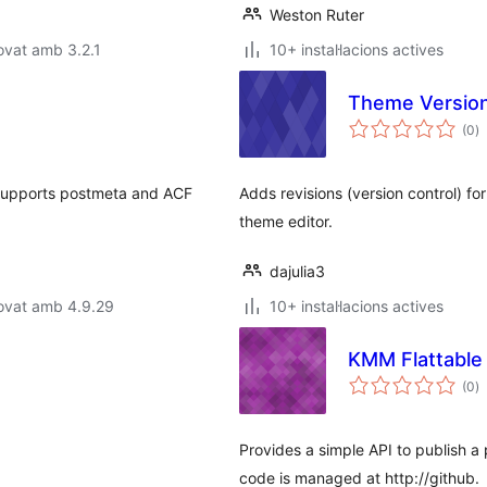
Weston Ruter
ovat amb 3.2.1
10+ instal·lacions actives
Theme Versio
p
(0
)
to
 supports postmeta and ACF
Adds revisions (version control) fo
theme editor.
dajulia3
ovat amb 4.9.29
10+ instal·lacions actives
KMM Flattable
p
(0
)
to
Provides a simple API to publish a 
code is managed at http://github.