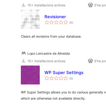
10+ instal·lacions actives
S'ha p
Revisioner
puntuacions
(0
)
totals
Clears all revisions from your database.
Lopo Lencastre de Almeida
10+ instal·lacions actives
S'ha pr
WP Super Settings
puntuacions
(0
)
totals
WP Super Settings allows you to do various generally r
which are otherwise not available directly.