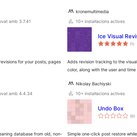
kronemultimedia
ovat amb 3.7.41
10+ instal·lacions actives
Ice Visual Rev
pu
(1
)
to
evisions for your posts, pages
Adds revision tracking to the visua
color, along with the user and time
Nikolay Bachiyski
rovat amb 4.4.34
10+ instal·lacions actives
Undo Box
p
(0
)
to
leaning database from old, non-
Simple one-click post restore while