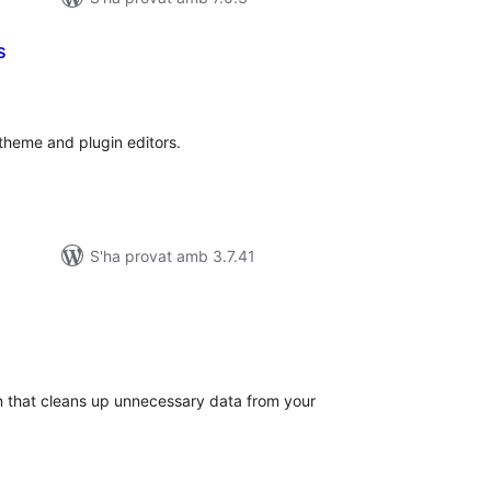
s
ntuacions
tals
 theme and plugin editors.
S'ha provat amb 3.7.41
untuacions
tals
 that cleans up unnecessary data from your