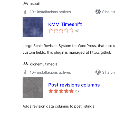
aspatti
10+ instal·lacions actives
S'ha pr
KMM Timeshift
puntuacions
(0
)
totals
Large Scale Revision System for WordPress, that also
custom fields. this plugin is managed at http://github.
kronemultimedia
10+ instal·lacions actives
S'ha pr
Post revisions columns
puntuacions
(1
)
totals
Adds revision data columns to post listings