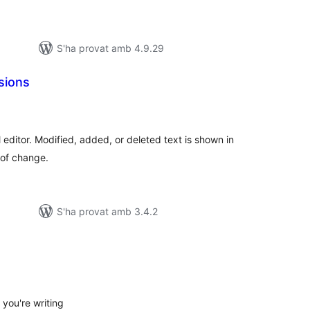
S'ha provat amb 4.9.29
isions
ntuacions
tals
l editor. Modified, added, or deleted text is shown in
 of change.
S'ha provat amb 3.4.2
untuacions
tals
 you're writing