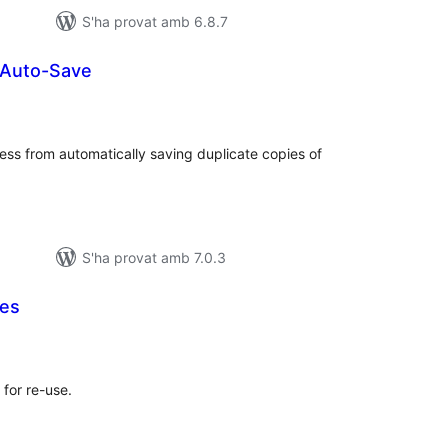
S'ha provat amb 6.8.7
 Auto-Save
ntuacions
tals
ss from automatically saving duplicate copies of
S'ha provat amb 7.0.3
tes
untuacions
tals
 for re-use.