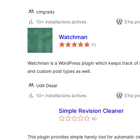
cmgrady
10+ instal·lacions actives
S'ha pr
Watchman
puntuacions
(1
)
totals
Watchman is a WordPress plugin which keeps track of r
and custom post types as well.
Udit Desai
10+ instal·lacions actives
S'ha p
Simple Revision Cleaner
puntuacions
(0
)
totals
This plugin provides simple handy tool for automatic c