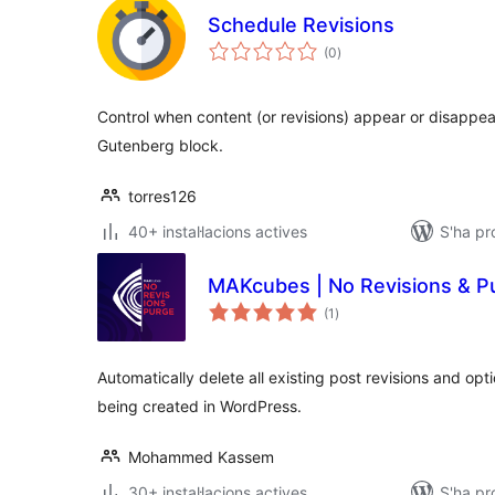
Schedule Revisions
puntuacions
(0
)
totals
Control when content (or revisions) appear or disappea
Gutenberg block.
torres126
40+ instal·lacions actives
S'ha pr
MAKcubes | No Revisions & P
puntuacions
(1
)
totals
Automatically delete all existing post revisions and op
being created in WordPress.
Mohammed Kassem
30+ instal·lacions actives
S'ha pr