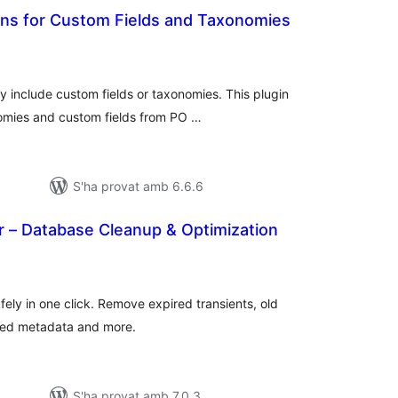
ons for Custom Fields and Taxonomies
ntuacions
tals
y include custom fields or taxonomies. This plugin
nomies and custom fields from PO …
S'ha provat amb 6.6.6
 – Database Cleanup & Optimization
untuacions
tals
ly in one click. Remove expired transients, old
ned metadata and more.
S'ha provat amb 7.0.3