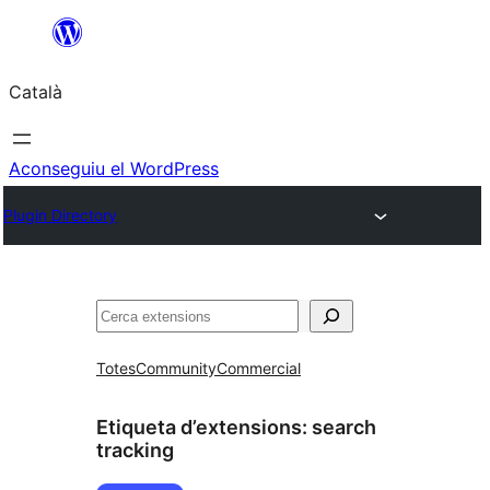
Vés
al
Català
contingut
Aconseguiu el WordPress
Plugin Directory
Cerca
Totes
Community
Commercial
Etiqueta d’extensions:
search
tracking