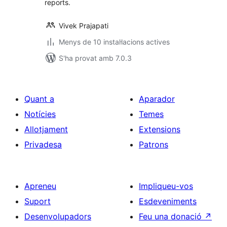
reports.
Vivek Prajapati
Menys de 10 instal·lacions actives
S'ha provat amb 7.0.3
Quant a
Aparador
Notícies
Temes
Allotjament
Extensions
Privadesa
Patrons
Apreneu
Impliqueu-vos
Suport
Esdeveniments
Desenvolupadors
Feu una donació
↗