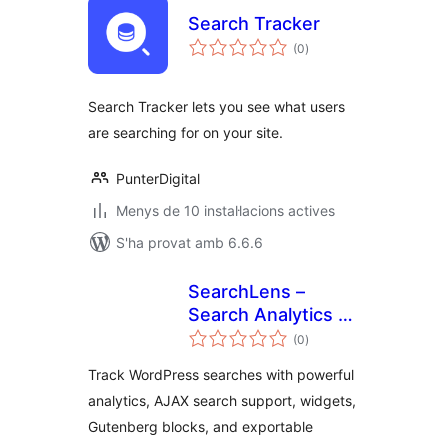
Search Tracker
puntuacions
(0
)
totals
Search Tracker lets you see what users
are searching for on your site.
PunterDigital
Menys de 10 instal·lacions actives
S'ha provat amb 6.6.6
SearchLens –
Search Analytics &
puntuacions
Insights
(0
)
totals
Track WordPress searches with powerful
analytics, AJAX search support, widgets,
Gutenberg blocks, and exportable