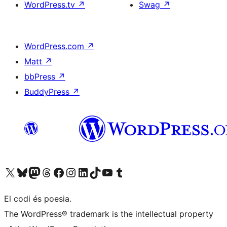
WordPress.tv
↗
Swag
↗
WordPress.com
↗
Matt
↗
bbPress
↗
BuddyPress
↗
Visiteu el nostre compte X (abans Twitter)
Visiteu el nostre compte de Bluesky
Visiteu el nostre compte al Mastodon
Visiteu el nostre compte de Threads
Visiteu la nostra pàgina al Facebook
Visiteu el nostre compte d'Instagram
Visiteu el nostre compte de LinkedIn
Visiteu el nostre compte de TikTok
Visiteu el nostre canal al YouTube
Visiteu el nostre compte de Tumblr
El codi és poesia.
The WordPress® trademark is the intellectual property