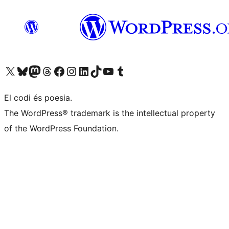
Visiteu el nostre compte X (abans Twitter)
Visiteu el nostre compte de Bluesky
Visiteu el nostre compte al Mastodon
Visiteu el nostre compte de Threads
Visiteu la nostra pàgina al Facebook
Visiteu el nostre compte d'Instagram
Visiteu el nostre compte de LinkedIn
Visiteu el nostre compte de TikTok
Visiteu el nostre canal al YouTube
Visiteu el nostre compte de Tumblr
El codi és poesia.
The WordPress® trademark is the intellectual property
of the WordPress Foundation.