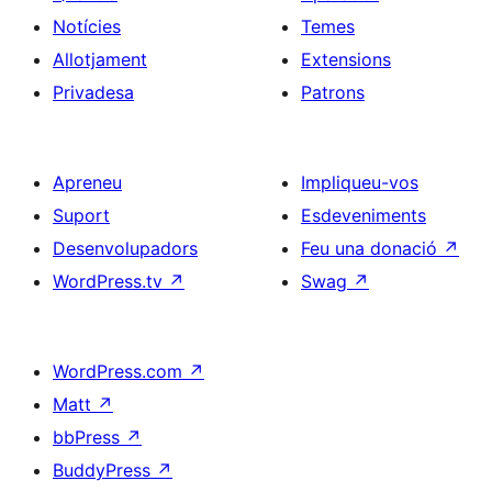
Notícies
Temes
Allotjament
Extensions
Privadesa
Patrons
Apreneu
Impliqueu-vos
Suport
Esdeveniments
Desenvolupadors
Feu una donació
↗
WordPress.tv
↗
Swag
↗
WordPress.com
↗
Matt
↗
bbPress
↗
BuddyPress
↗