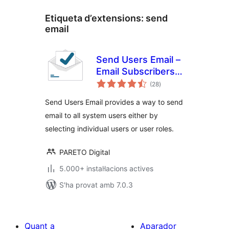
Etiqueta d’extensions:
send
email
Send Users Email –
Email Subscribers,
puntuacions
Email Marketing
(28
)
totals
Newsletter
Send Users Email provides a way to send
email to all system users either by
selecting individual users or user roles.
PARETO Digital
5.000+ instal·lacions actives
S'ha provat amb 7.0.3
Quant a
Aparador