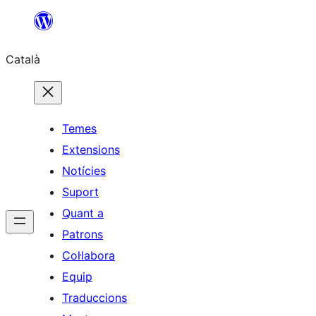
Vés
al
Català
contingut
Temes
Extensions
Notícies
Suport
Quant a
Patrons
Col·labora
Equip
Traduccions