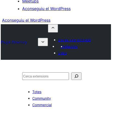
Meetups
Aconseguiu el WordPress
Aconseguiu el WordPress
Envieu una extensió
Plugin Directory
Preferides
Entra
Cerca
Totes
Community
Commercial