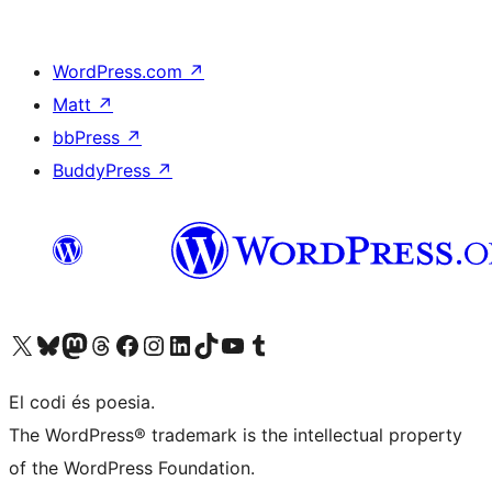
WordPress.com
↗
Matt
↗
bbPress
↗
BuddyPress
↗
Visiteu el nostre compte X (abans Twitter)
Visiteu el nostre compte de Bluesky
Visiteu el nostre compte al Mastodon
Visiteu el nostre compte de Threads
Visiteu la nostra pàgina al Facebook
Visiteu el nostre compte d'Instagram
Visiteu el nostre compte de LinkedIn
Visiteu el nostre compte de TikTok
Visiteu el nostre canal al YouTube
Visiteu el nostre compte de Tumblr
El codi és poesia.
The WordPress® trademark is the intellectual property
of the WordPress Foundation.