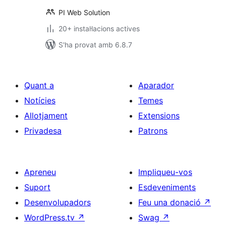
PI Web Solution
20+ instal·lacions actives
S'ha provat amb 6.8.7
Quant a
Aparador
Notícies
Temes
Allotjament
Extensions
Privadesa
Patrons
Apreneu
Impliqueu-vos
Suport
Esdeveniments
Desenvolupadors
Feu una donació
↗
WordPress.tv
↗
Swag
↗