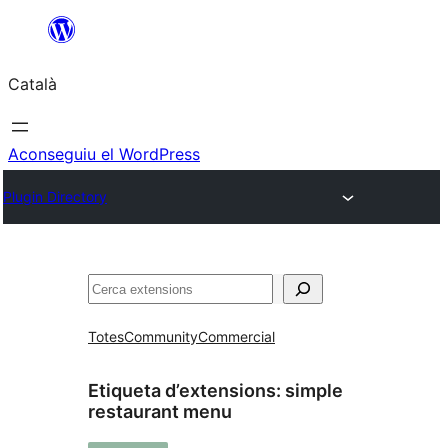
Vés
al
Català
contingut
Aconseguiu el WordPress
Plugin Directory
Cerca
Totes
Community
Commercial
Etiqueta d’extensions:
simple
restaurant menu