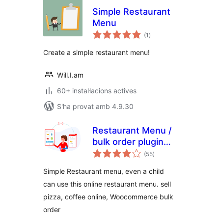
Simple Restaurant
Menu
puntuacions
(1
)
totals
Create a simple restaurant menu!
Will.I.am
60+ instal·lacions actives
S'ha provat amb 4.9.30
Restaurant Menu /
bulk order plugin
puntuacions
for WooCommerce
(55
)
totals
Simple Restaurant menu, even a child
can use this online restaurant menu. sell
pizza, coffee online, Woocommerce bulk
order