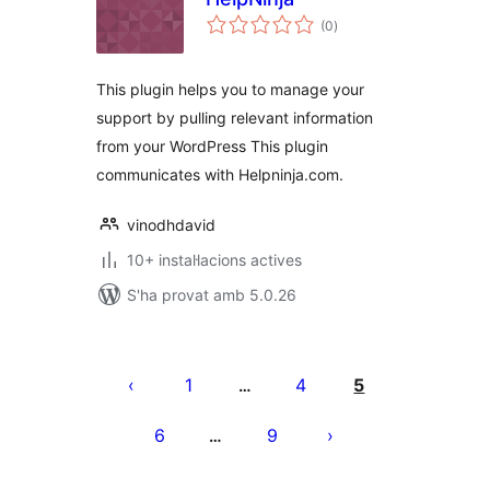
puntuacions
(0
)
totals
This plugin helps you to manage your
support by pulling relevant information
from your WordPress This plugin
communicates with Helpninja.com.
vinodhdavid
10+ instal·lacions actives
S'ha provat amb 5.0.26
Paginació
de
1
4
5
…
les
6
9
…
entrades