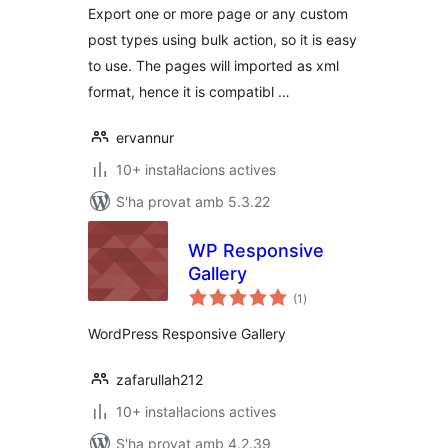
Export one or more page or any custom
post types using bulk action, so it is easy
to use. The pages will imported as xml
format, hence it is compatibl …
ervannur
10+ instal·lacions actives
S'ha provat amb 5.3.22
WP Responsive
Gallery
puntuacions
(1
)
totals
WordPress Responsive Gallery
zafarullah212
10+ instal·lacions actives
S'ha provat amb 4.2.39