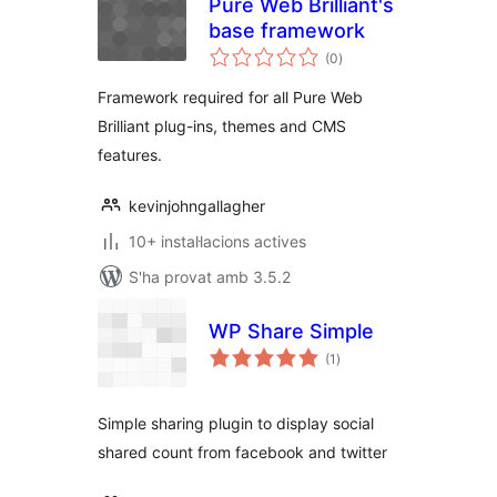
Pure Web Brilliant's
base framework
puntuacions
(0
)
totals
Framework required for all Pure Web
Brilliant plug-ins, themes and CMS
features.
kevinjohngallagher
10+ instal·lacions actives
S'ha provat amb 3.5.2
WP Share Simple
puntuacions
(1
)
totals
Simple sharing plugin to display social
shared count from facebook and twitter