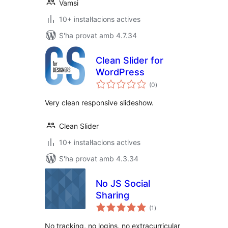
Vamsi
10+ instal·lacions actives
S'ha provat amb 4.7.34
Clean Slider for
WordPress
puntuacions
(0
)
totals
Very clean responsive slideshow.
Clean Slider
10+ instal·lacions actives
S'ha provat amb 4.3.34
No JS Social
Sharing
puntuacions
(1
)
totals
No tracking, no logins, no extracurricular