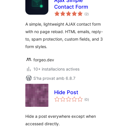
Ajax Simple
Contact Form
puntuacions
(2
)
totals
A simple, lightweight AJAX contact form
with no page reload. HTML emails, reply-
to, spam protection, custom fields, and 3
form styles.
forgeo.dev
10+ instal·lacions actives
S'ha provat amb 6.8.7
Hide Post
puntuacions
(0
)
totals
Hide a post everywhere except when
accessed directly.