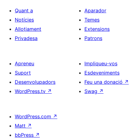
Quant a
Aparador
Notícies
Temes
Allotjament
Extensions
Privadesa
Patrons
Apreneu
Impliqueu-vos
Suport
Esdeveniments
Desenvolupadors
Feu una donació
↗
WordPress.tv
↗
Swag
↗
WordPress.com
↗
Matt
↗
bbPress
↗