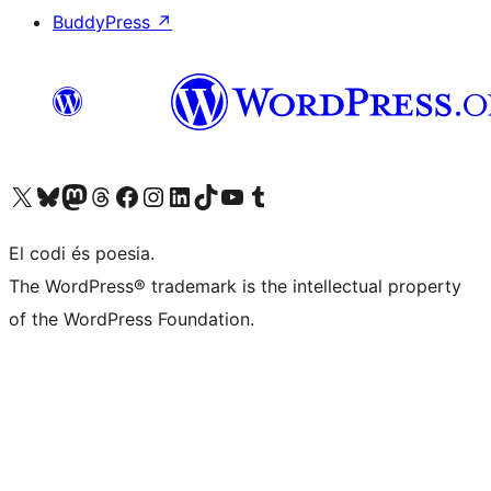
BuddyPress
↗
Visiteu el nostre compte X (abans Twitter)
Visiteu el nostre compte de Bluesky
Visiteu el nostre compte al Mastodon
Visiteu el nostre compte de Threads
Visiteu la nostra pàgina al Facebook
Visiteu el nostre compte d'Instagram
Visiteu el nostre compte de LinkedIn
Visiteu el nostre compte de TikTok
Visiteu el nostre canal al YouTube
Visiteu el nostre compte de Tumblr
El codi és poesia.
The WordPress® trademark is the intellectual property
of the WordPress Foundation.