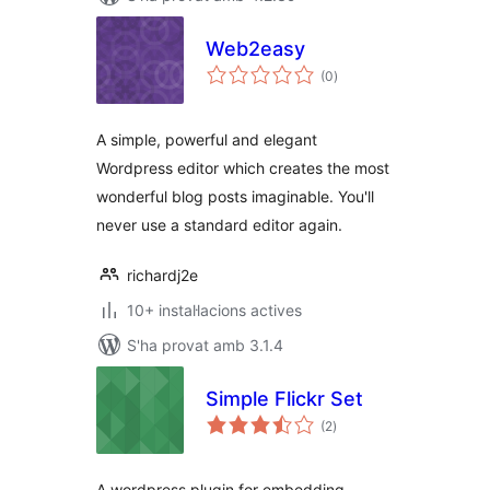
Web2easy
puntuacions
(0
)
totals
A simple, powerful and elegant
Wordpress editor which creates the most
wonderful blog posts imaginable. You'll
never use a standard editor again.
richardj2e
10+ instal·lacions actives
S'ha provat amb 3.1.4
Simple Flickr Set
puntuacions
(2
)
totals
A wordpress plugin for embedding