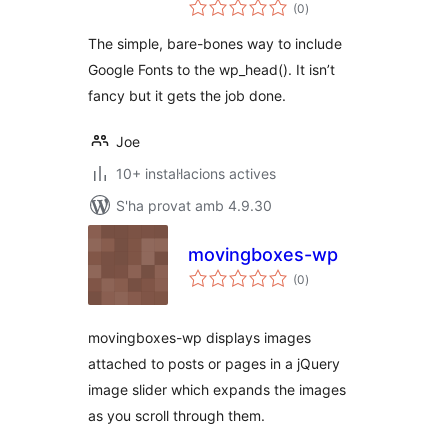
puntuacions
(0
)
totals
The simple, bare-bones way to include
Google Fonts to the wp_head(). It isn’t
fancy but it gets the job done.
Joe
10+ instal·lacions actives
S'ha provat amb 4.9.30
movingboxes-wp
puntuacions
(0
)
totals
movingboxes-wp displays images
attached to posts or pages in a jQuery
image slider which expands the images
as you scroll through them.