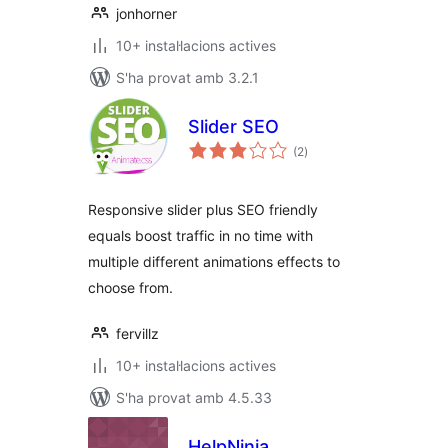
jonhorner
10+ instal·lacions actives
S'ha provat amb 3.2.1
Slider SEO
puntuacions
(2
)
totals
Responsive slider plus SEO friendly
equals boost traffic in no time with
multiple different animations effects to
choose from.
fervillz
10+ instal·lacions actives
S'ha provat amb 4.5.33
HelpNinja