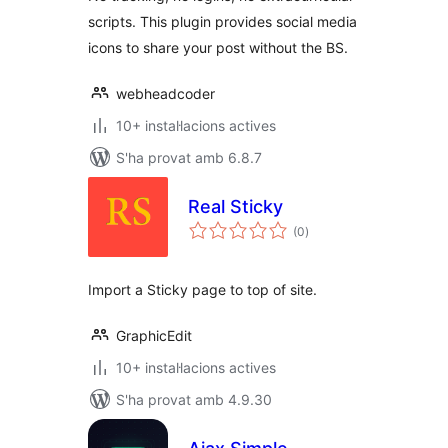
scripts. This plugin provides social media
icons to share your post without the BS.
webheadcoder
10+ instal·lacions actives
S'ha provat amb 6.8.7
Real Sticky
puntuacions
(0
)
totals
Import a Sticky page to top of site.
GraphicEdit
10+ instal·lacions actives
S'ha provat amb 4.9.30