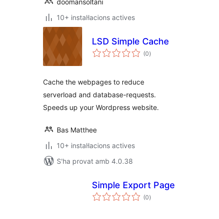
doomansoltani
10+ instal·lacions actives
LSD Simple Cache
puntuacions
(0
)
totals
Cache the webpages to reduce
serverload and database-requests.
Speeds up your Wordpress website.
Bas Matthee
10+ instal·lacions actives
S'ha provat amb 4.0.38
Simple Export Page
puntuacions
(0
)
totals