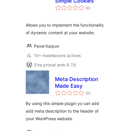
Simple Cookies
puntuacions
(0
)
totals
Allows you to implement the functionality
of dynamic content at your website.
Pavel Karpov
10+ instal·lacions actives
S'ha provat amb 6.7.6
Meta Description
Made Easy
puntuacions
(0
)
totals
By using this simple plugin yo can add
add meta description to the header of
your WordPress website.