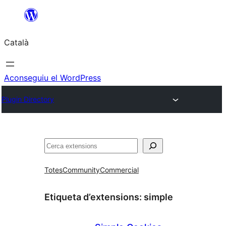
Vés
al
Català
contingut
Aconseguiu el WordPress
Plugin Directory
Cerca
Totes
Community
Commercial
Etiqueta d’extensions:
simple