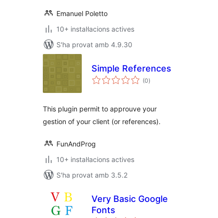
Emanuel Poletto
10+ instal·lacions actives
S'ha provat amb 4.9.30
Simple References
puntuacions
(0
)
totals
This plugin permit to approuve your
gestion of your client (or references).
FunAndProg
10+ instal·lacions actives
S'ha provat amb 3.5.2
Very Basic Google
Fonts