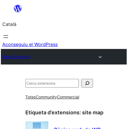
Vés
al
Català
contingut
Aconseguiu el WordPress
Plugin Directory
Cerca
Totes
Community
Commercial
Etiqueta d’extensions:
site map