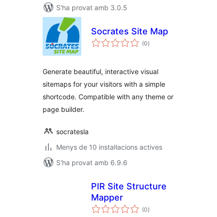
S'ha provat amb 3.0.5
Socrates Site Map
puntuacions
(0
)
totals
Generate beautiful, interactive visual
sitemaps for your visitors with a simple
shortcode. Compatible with any theme or
page builder.
socratesla
Menys de 10 instal·lacions actives
S'ha provat amb 6.9.6
PIR Site Structure
Mapper
puntuacions
(0
)
totals