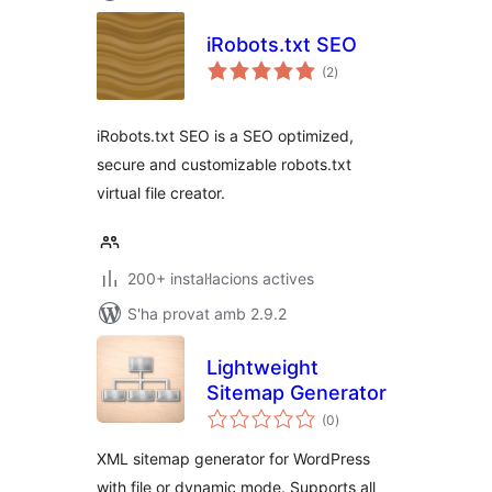
iRobots.txt SEO
puntuacions
(2
)
totals
iRobots.txt SEO is a SEO optimized,
secure and customizable robots.txt
virtual file creator.
200+ instal·lacions actives
S'ha provat amb 2.9.2
Lightweight
Sitemap Generator
puntuacions
(0
)
totals
XML sitemap generator for WordPress
with file or dynamic mode. Supports all