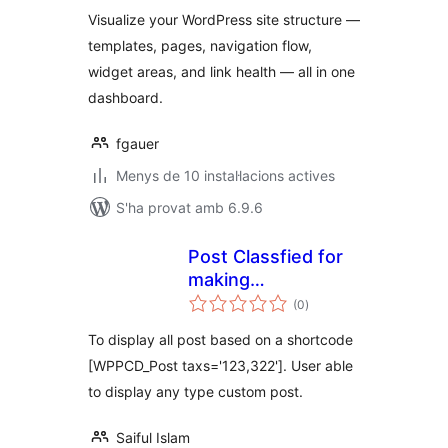
Visualize your WordPress site structure —
templates, pages, navigation flow,
widget areas, and link health — all in one
dashboard.
fgauer
Menys de 10 instal·lacions actives
S'ha provat amb 6.9.6
Post Classfied for
making
puntuacions
Documentation,
(0
)
totals
Site map, POST List
To display all post based on a shortcode
[WPPCD_Post taxs='123,322']. User able
to display any type custom post.
Saiful Islam