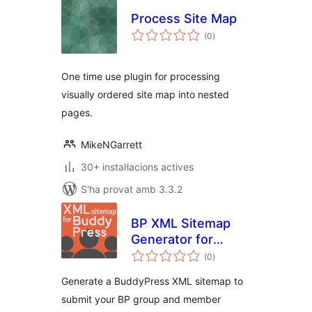
Process Site Map
puntuacions
(0
)
totals
One time use plugin for processing
visually ordered site map into nested
pages.
MikeNGarrett
30+ instal·lacions actives
S'ha provat amb 3.3.2
BP XML Sitemap
Generator for
puntuacions
Buddypress by
(0
)
totals
SHIFT1
Generate a BuddyPress XML sitemap to
submit your BP group and member