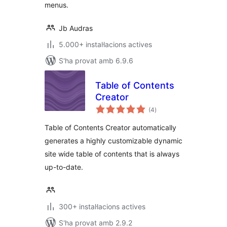
menus.
Jb Audras
5.000+ instal·lacions actives
S'ha provat amb 6.9.6
Table of Contents
Creator
puntuacions
(4
)
totals
Table of Contents Creator automatically
generates a highly customizable dynamic
site wide table of contents that is always
up-to-date.
300+ instal·lacions actives
S'ha provat amb 2.9.2