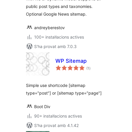
public post types and taxonomies.
Optional Google News sitemap.
andreyberestov
100+ instal·lacions actives
S'ha provat amb 7.0.3
WP Sitemap
puntuacions
(1
)
totals
Simple use shortcode [sitemap
type="post"] or [sitemap type="page"]
Boot Div
90+ instal·lacions actives
S'ha provat amb 4.1.42