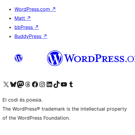
WordPress.com
↗
Matt
↗
bbPress
↗
BuddyPress
↗
Visiteu el nostre compte X (abans Twitter)
Visiteu el nostre compte de Bluesky
Visiteu el nostre compte al Mastodon
Visiteu el nostre compte de Threads
Visiteu la nostra pàgina al Facebook
Visiteu el nostre compte d'Instagram
Visiteu el nostre compte de LinkedIn
Visiteu el nostre compte de TikTok
Visiteu el nostre canal al YouTube
Visiteu el nostre compte de Tumblr
El codi és poesia.
The WordPress® trademark is the intellectual property
of the WordPress Foundation.