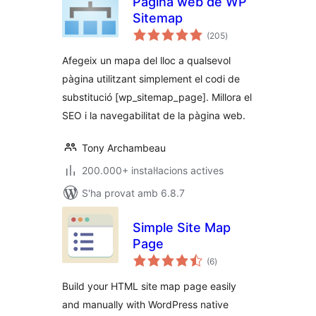
Pàgina web de WP
Sitemap
puntuacions
(205
)
totals
Afegeix un mapa del lloc a qualsevol
pàgina utilitzant simplement el codi de
substitució [wp_sitemap_page]. Millora el
SEO i la navegabilitat de la pàgina web.
Tony Archambeau
200.000+ instal·lacions actives
S'ha provat amb 6.8.7
Simple Site Map
Page
puntuacions
(6
)
totals
Build your HTML site map page easily
and manually with WordPress native