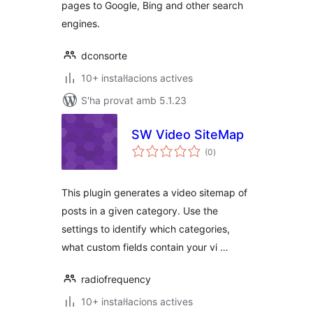
pages to Google, Bing and other search
engines.
dconsorte
10+ instal·lacions actives
S'ha provat amb 5.1.23
SW Video SiteMap
puntuacions
(0
)
totals
This plugin generates a video sitemap of
posts in a given category. Use the
settings to identify which categories,
what custom fields contain your vi …
radiofrequency
10+ instal·lacions actives