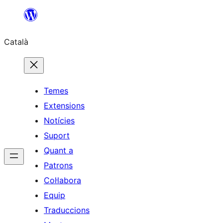
Vés
al
Català
contingut
Temes
Extensions
Notícies
Suport
Quant a
Patrons
Col·labora
Equip
Traduccions