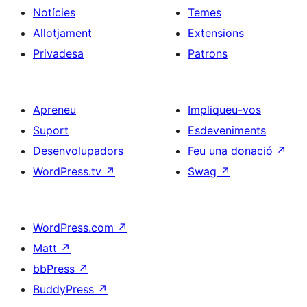
Notícies
Temes
Allotjament
Extensions
Privadesa
Patrons
Apreneu
Impliqueu-vos
Suport
Esdeveniments
Desenvolupadors
Feu una donació
↗
WordPress.tv
↗
Swag
↗
WordPress.com
↗
Matt
↗
bbPress
↗
BuddyPress
↗