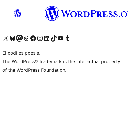
Visiteu el nostre compte X (abans Twitter)
Visiteu el nostre compte de Bluesky
Visiteu el nostre compte al Mastodon
Visiteu el nostre compte de Threads
Visiteu la nostra pàgina al Facebook
Visiteu el nostre compte d'Instagram
Visiteu el nostre compte de LinkedIn
Visiteu el nostre compte de TikTok
Visiteu el nostre canal al YouTube
Visiteu el nostre compte de Tumblr
El codi és poesia.
The WordPress® trademark is the intellectual property
of the WordPress Foundation.