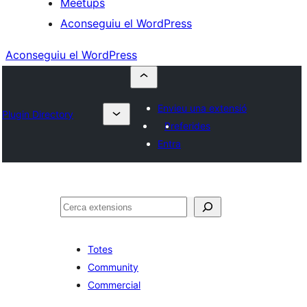
Meetups
Aconseguiu el WordPress
Aconseguiu el WordPress
Envieu una extensió
Plugin Directory
Preferides
Entra
Cerca
Totes
Community
Commercial