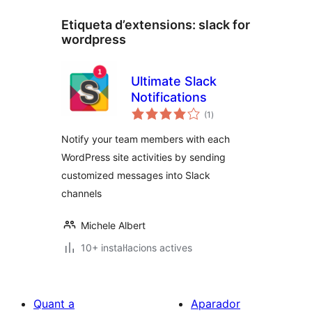
Etiqueta d’extensions:
slack for
wordpress
Ultimate Slack
Notifications
puntuacions
(1
)
totals
Notify your team members with each
WordPress site activities by sending
customized messages into Slack
channels
Michele Albert
10+ instal·lacions actives
Quant a
Aparador