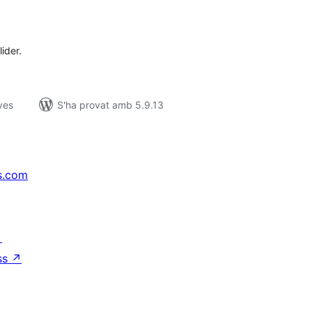
untuacions
tals
ider.
ves
S'ha provat amb 5.9.13
s.com
↗
ss
↗