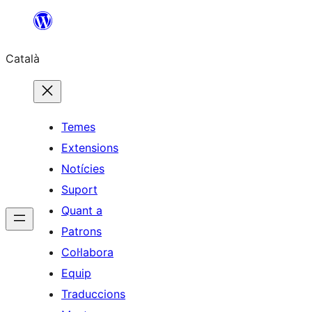
Vés
al
Català
contingut
Temes
Extensions
Notícies
Suport
Quant a
Patrons
Col·labora
Equip
Traduccions