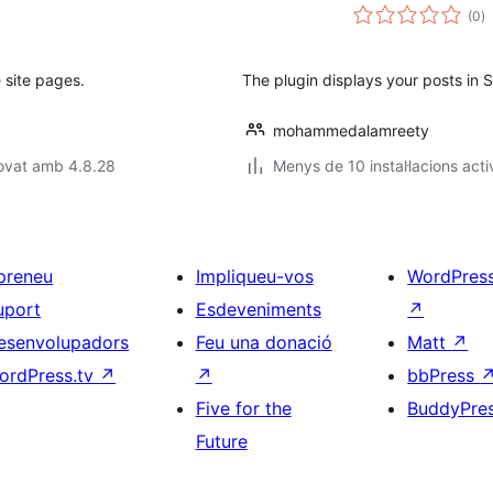
p
(0
)
to
e site pages.
The plugin displays your posts in Sl
mohammedalamreety
ovat amb 4.8.28
Menys de 10 instal·lacions acti
preneu
Impliqueu-vos
WordPres
uport
Esdeveniments
↗
esenvolupadors
Feu una donació
Matt
↗
ordPress.tv
↗
↗
bbPress
Five for the
BuddyPre
Future