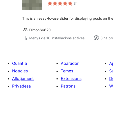
puntuacions
(1
)
totals
This is an easy-to-use slider for displaying posts on th
Dimon66620
Menys de 10 instal·lacions actives
S'ha pr
Quant a
Aparador
A
Notícies
Temes
S
Allotjament
Extensions
D
Privadesa
Patrons
W