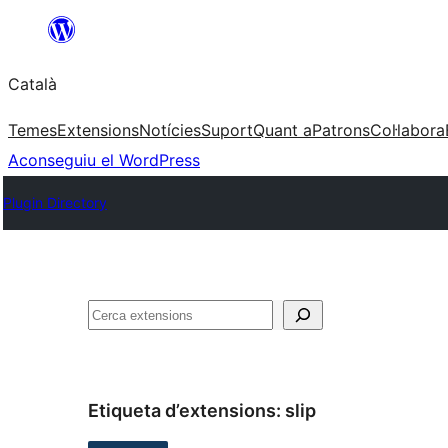
Vés
al
Català
contingut
Temes
Extensions
Notícies
Suport
Quant a
Patrons
Col·labora
Aconseguiu el WordPress
Plugin Directory
Cerca
Etiqueta d’extensions:
slip