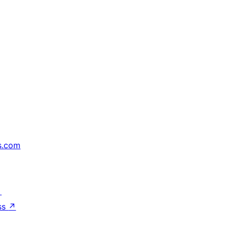
s.com
↗
ss
↗