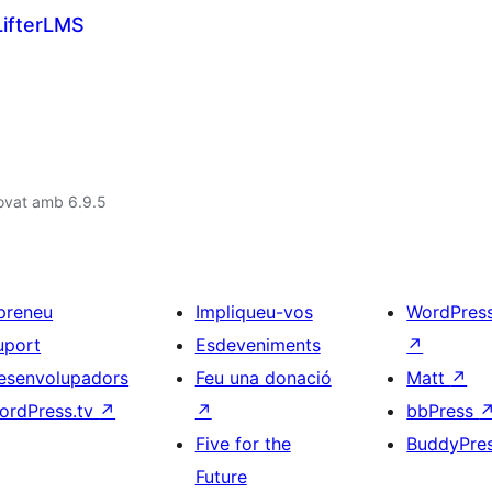
LifterLMS
ovat amb 6.9.5
preneu
Impliqueu-vos
WordPres
uport
Esdeveniments
↗
esenvolupadors
Feu una donació
Matt
↗
ordPress.tv
↗
↗
bbPress
Five for the
BuddyPre
Future