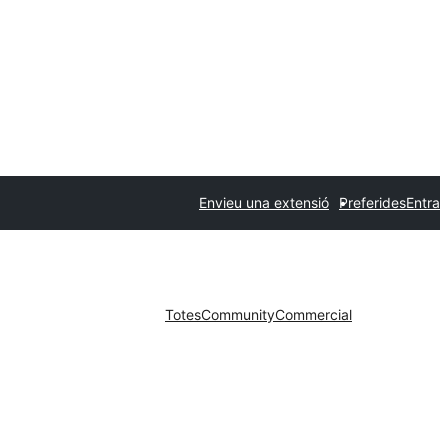
Envieu una extensió
Preferides
Entra
Totes
Community
Commercial