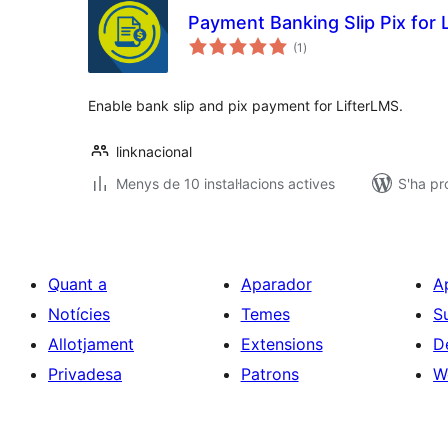
Payment Banking Slip Pix for 
puntuacions
(1
)
totals
Enable bank slip and pix payment for LifterLMS.
linknacional
Menys de 10 instal·lacions actives
S'ha pr
Quant a
Aparador
A
Notícies
Temes
S
Allotjament
Extensions
D
Privadesa
Patrons
W