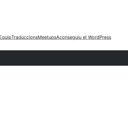
Equip
Traduccions
Meetups
Aconseguiu el WordPress