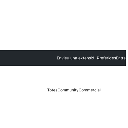
Envieu una extensió
Preferides
Entra
Totes
Community
Commercial