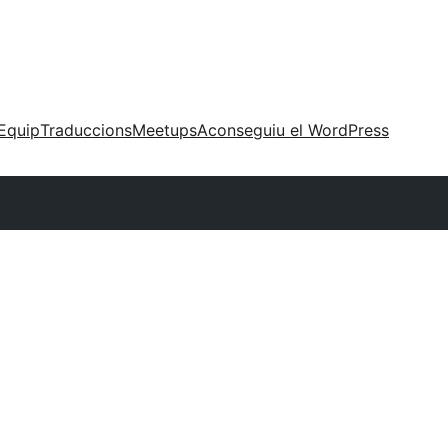
Equip
Traduccions
Meetups
Aconseguiu el WordPress