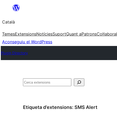
Vés
al
Català
contingut
Temes
Extensions
Notícies
Suport
Quant a
Patrons
Col·labora
Aconseguiu el WordPress
Plugin Directory
Cerca
Etiqueta d’extensions:
SMS Alert