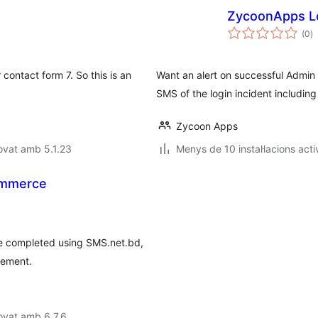
ZycoonApps Lo
p
(0
)
to
 contact form 7. So this is an
Want an alert on successful Admin
SMS of the login incident including
Zycoon Apps
ovat amb 5.1.23
Menys de 10 instal·lacions acti
ommerce
e completed using SMS.net.bd,
gement.
ovat amb 6.7.6