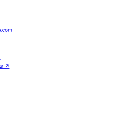
s.com
↗
ss
↗