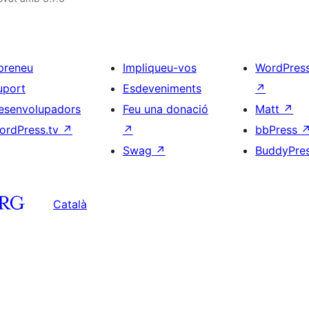
preneu
Impliqueu-vos
WordPres
uport
Esdeveniments
↗
esenvolupadors
Feu una donació
Matt
↗
ordPress.tv
↗
↗
bbPress
Swag
↗
BuddyPre
Català