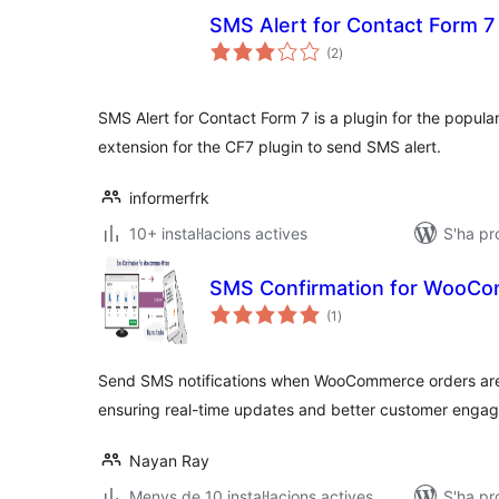
SMS Alert for Contact Form 7
puntuacions
(2
)
totals
SMS Alert for Contact Form 7 is a plugin for the popular
extension for the CF7 plugin to send SMS alert.
informerfrk
10+ instal·lacions actives
S'ha pr
SMS Confirmation for WooC
puntuacions
(1
)
totals
Send SMS notifications when WooCommerce orders ar
ensuring real-time updates and better customer enga
Nayan Ray
Menys de 10 instal·lacions actives
S'ha pr