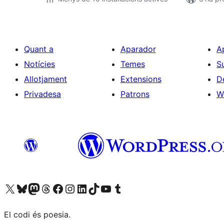
Quant a
Aparador
A
Notícies
Temes
S
Allotjament
Extensions
D
Privadesa
Patrons
W
Visiteu el nostre compte X (abans Twitter)
Visiteu el nostre compte de Bluesky
Visiteu el nostre compte al Mastodon
Visiteu el nostre compte de Threads
Visiteu la nostra pàgina al Facebook
Visiteu el nostre compte d'Instagram
Visiteu el nostre compte de LinkedIn
Visiteu el nostre compte de TikTok
Visiteu el nostre canal al YouTube
Visiteu el nostre compte de Tumblr
El codi és poesia.