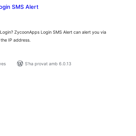
gin SMS Alert
untuacions
tals
 Login? ZycoonApps Login SMS Alert can alert you via
 the IP address.
ves
S'ha provat amb 6.0.13