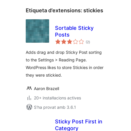
Etiqueta d’extensions:
stickies
Sortable Sticky
Posts
puntuacions
(2
)
totals
Adds drag and drop Sticky Post sorting
to the Settings > Reading Page.
WordPress likes to store Stickies in order
they were stickied.
Aaron Brazell
20+ instal·lacions actives
S'ha provat amb 3.6.1
Sticky Post First in
Category