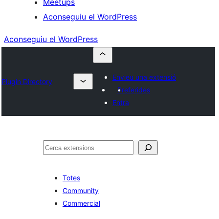
Meetups
Aconseguiu el WordPress
Aconseguiu el WordPress
Envieu una extensió
Plugin Directory
Preferides
Entra
Cerca
Totes
Community
Commercial