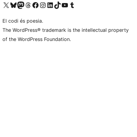
Visiteu el nostre compte X (abans Twitter)
Visiteu el nostre compte de Bluesky
Visiteu el nostre compte al Mastodon
Visiteu el nostre compte de Threads
Visiteu la nostra pàgina al Facebook
Visiteu el nostre compte d'Instagram
Visiteu el nostre compte de LinkedIn
Visiteu el nostre compte de TikTok
Visiteu el nostre canal al YouTube
Visiteu el nostre compte de Tumblr
El codi és poesia.
The WordPress® trademark is the intellectual property
of the WordPress Foundation.