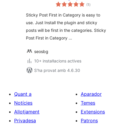
puntuacions
(1
)
totals
Sticky Post First in Category is easy to
use. Just Install the plugin and sticky
posts will be first in the categories. Sticky
Post First in Category …
seosbg
10+ instal·lacions actives
S'ha provat amb 4.6.30
Quant a
Aparador
Notícies
Temes
Allotjament
Extensions
Privadesa
Patrons