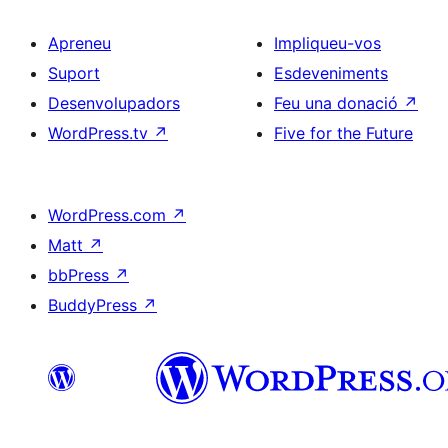
Apreneu
Impliqueu-vos
Suport
Esdeveniments
Desenvolupadors
Feu una donació
↗
WordPress.tv
↗
Five for the Future
WordPress.com
↗
Matt
↗
bbPress
↗
BuddyPress
↗