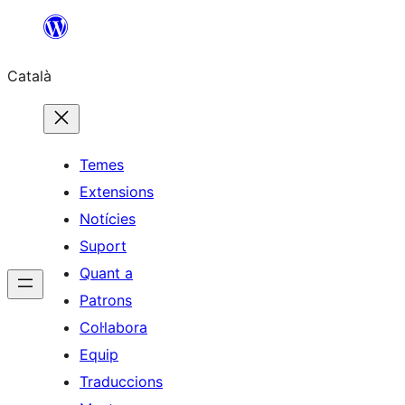
Vés
al
Català
contingut
Temes
Extensions
Notícies
Suport
Quant a
Patrons
Col·labora
Equip
Traduccions