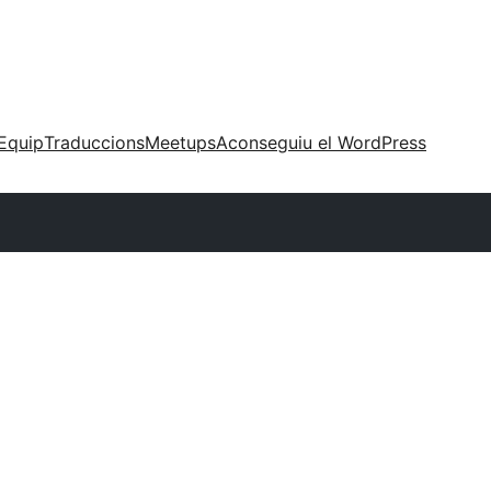
Equip
Traduccions
Meetups
Aconseguiu el WordPress