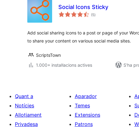
Social Icons Sticky
puntuacions
(5
)
totals
Add social sharing icons to a post or page of your Wor
to share your content on various social media sites.
ScriptsTown
1.000+ instal·lacions actives
S'ha pr
Quant a
Aparador
A
Notícies
Temes
S
Allotjament
Extensions
D
Privadesa
Patrons
W