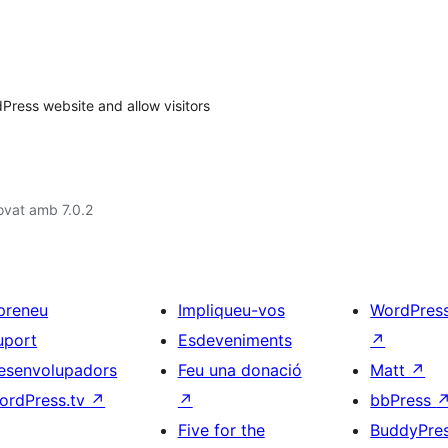
dPress website and allow visitors
ovat amb 7.0.2
preneu
Impliqueu-vos
WordPres
uport
Esdeveniments
↗
esenvolupadors
Feu una donació
Matt
↗
ordPress.tv
↗
↗
bbPress
Five for the
BuddyPre