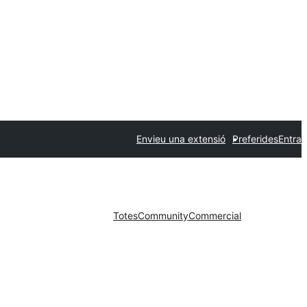
Envieu una extensió
Preferides
Entra
Totes
Community
Commercial