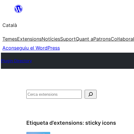
Vés
al
Català
contingut
Temes
Extensions
Notícies
Suport
Quant a
Patrons
Col·labora
Aconseguiu el WordPress
Plugin Directory
Cerca
Etiqueta d’extensions:
sticky icons