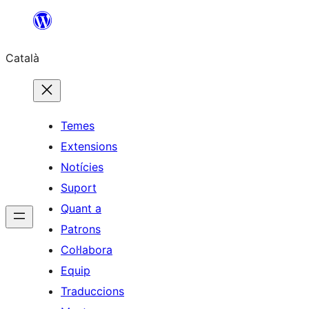
Vés
al
Català
contingut
Temes
Extensions
Notícies
Suport
Quant a
Patrons
Col·labora
Equip
Traduccions