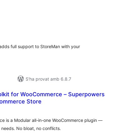
untuacions
tals
 adds full support to StoreMan with your
S'ha provat amb 6.8.7
oolkit for WooCommerce – Superpowers
Commerce Store
untuacions
tals
rce is a Modular all-in-one WooCommerce plugin —
 needs. No bloat, no conflicts.