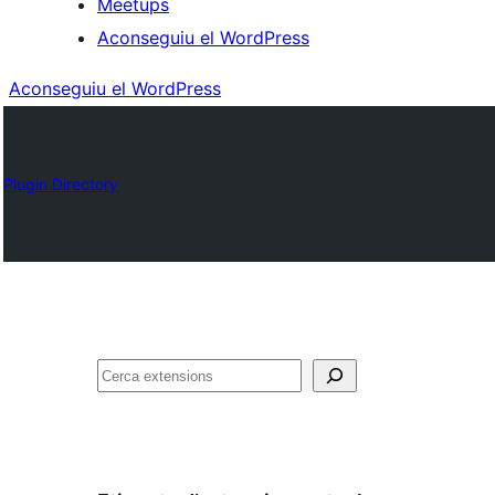
Meetups
Aconseguiu el WordPress
Aconseguiu el WordPress
Plugin Directory
Cerca