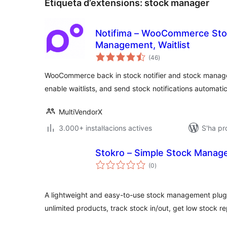
Etiqueta d’extensions:
stock manager
Notifima – WooCommerce Sto
Management, Waitlist
puntuacions
(46
)
totals
WooCommerce back in stock notifier and stock manage
enable waitlists, and send stock notifications automatic
MultiVendorX
3.000+ instal·lacions actives
S'ha pr
Stokro – Simple Stock Manag
puntuacions
(0
)
totals
A lightweight and easy-to-use stock management plug
unlimited products, track stock in/out, get low stock r