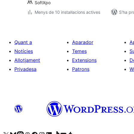
SoftXpo
Menys de 10 instal·lacions actives
S'ha pr
Quant a
Aparador
A
Notícies
Temes
S
Allotjament
Extensions
D
Privadesa
Patrons
W