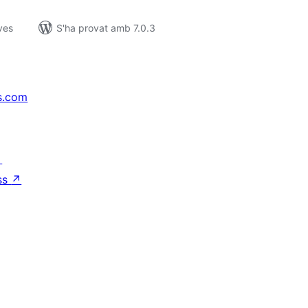
ves
S'ha provat amb 7.0.3
s.com
↗
ss
↗