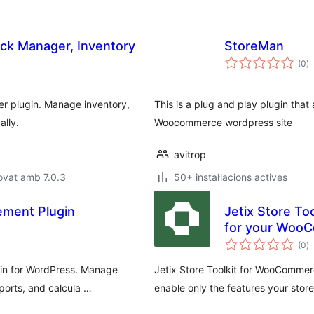
ck Manager, Inventory
StoreMan
p
(0
)
to
r plugin. Manage inventory,
This is a plug and play plugin that
ally.
Woocommerce wordpress site
avitrop
ovat amb 7.0.3
50+ instal·lacions actives
ement Plugin
Jetix Store T
for your Woo
p
(0
)
to
in for WordPress. Manage
Jetix Store Toolkit for WooComme
eports, and calcula …
enable only the features your store