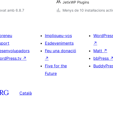
JetixWP Plugins
ovat amb 6.8.7
Menys de 10 instal·lacions acti
preneu
Impliqueu-vos
WordPres
uport
Esdeveniments
↗
esenvolupadors
Feu una donació
Matt
↗
ordPress.tv
↗
↗
bbPress
Five for the
BuddyPre
Future
Català