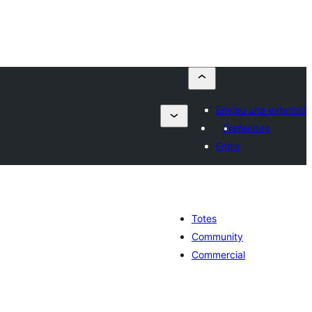
Envieu una extensió
Preferides
Entra
Totes
Community
Commercial