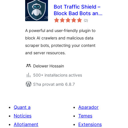
Bot Traffic Shield –
Block Bad Bots and
puntuacions
Stop AI Bots
(2
)
totals
Crawlers
A powerful and user-friendly plugin to
block AI crawlers and malicious data
scraper bots, protecting your content
and server resources.
Delower Hossain
500+ instal·lacions actives
S'ha provat amb 6.8.7
Quant a
Aparador
Notícies
Temes
Allotjament
Extensions