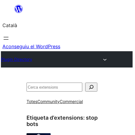
Vés
al
Català
contingut
Aconseguiu el WordPress
Plugin Directory
Cerca
Totes
Community
Commercial
Etiqueta d’extensions:
stop
bots