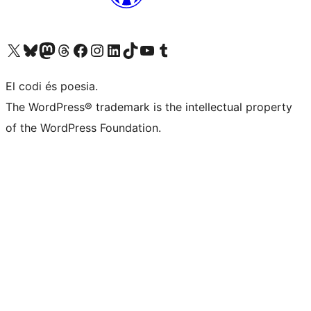
Visiteu el nostre compte X (abans Twitter)
Visiteu el nostre compte de Bluesky
Visiteu el nostre compte al Mastodon
Visiteu el nostre compte de Threads
Visiteu la nostra pàgina al Facebook
Visiteu el nostre compte d'Instagram
Visiteu el nostre compte de LinkedIn
Visiteu el nostre compte de TikTok
Visiteu el nostre canal al YouTube
Visiteu el nostre compte de Tumblr
El codi és poesia.
The WordPress® trademark is the intellectual property
of the WordPress Foundation.