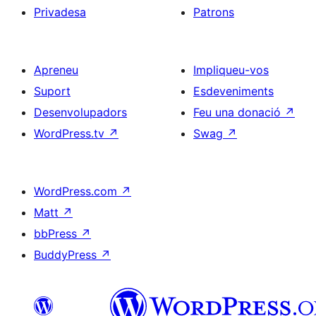
Privadesa
Patrons
Apreneu
Impliqueu-vos
Suport
Esdeveniments
Desenvolupadors
Feu una donació
↗
WordPress.tv
↗
Swag
↗
WordPress.com
↗
Matt
↗
bbPress
↗
BuddyPress
↗