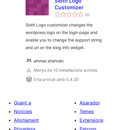
Sloth Logo
Customizer
puntuacions
(0
)
totals
Sloth Logo customizer changes the
wordpress logo on the login page and
enable you to change the support string
and url on the blog info widget.
ammar.shahraki
Menys de 10 instal·lacions actives
S'ha provat amb 5.4.20
Quant a
Aparador
Notícies
Temes
Allotjament
Extensions
Privadesa
Patrons