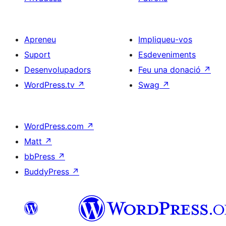
Apreneu
Impliqueu-vos
Suport
Esdeveniments
Desenvolupadors
Feu una donació
↗
WordPress.tv
↗
Swag
↗
WordPress.com
↗
Matt
↗
bbPress
↗
BuddyPress
↗