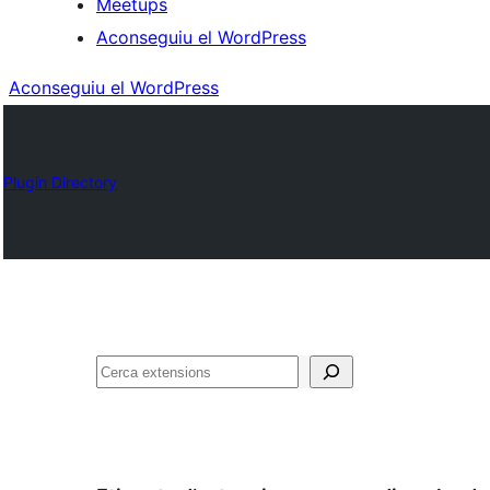
Meetups
Aconseguiu el WordPress
Aconseguiu el WordPress
Plugin Directory
Cerca