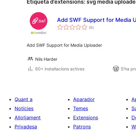
Etiqueta d’extensions:
svg media uploade
Add SWF Support for Media Up
puntuacions
(0
)
totals
Add SWF Support for Media Uploader
Nils Harder
60+ instal·lacions actives
S'ha pr
Quant a
Aparador
A
Notícies
Temes
S
Allotjament
Extensions
D
Privadesa
Patrons
W