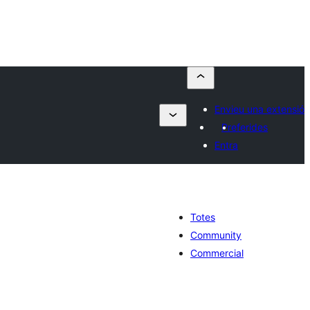
Envieu una extensió
Preferides
Entra
Totes
Community
Commercial