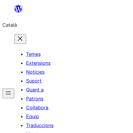
Vés
al
Català
contingut
Temes
Extensions
Notícies
Suport
Quant a
Patrons
Col·labora
Equip
Traduccions