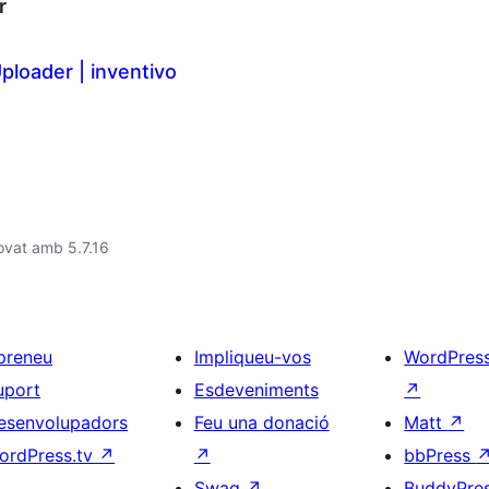
r
loader | inventivo
ovat amb 5.7.16
preneu
Impliqueu-vos
WordPres
uport
Esdeveniments
↗
esenvolupadors
Feu una donació
Matt
↗
ordPress.tv
↗
↗
bbPress
Swag
↗
BuddyPre