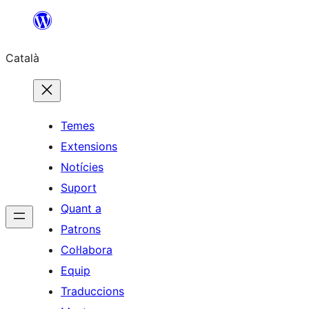
Vés
al
Català
contingut
Temes
Extensions
Notícies
Suport
Quant a
Patrons
Col·labora
Equip
Traduccions