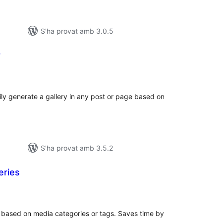
S'ha provat amb 3.0.5
y
untuacions
tals
ly generate a gallery in any post or page based on
S'ha provat amb 3.5.2
eries
untuacions
tals
s based on media categories or tags. Saves time by