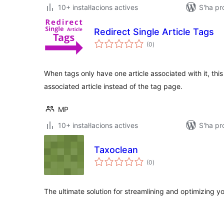
10+ instal·lacions actives
S'ha p
Redirect Single Article Tags
puntuacions
(0
)
totals
When tags only have one article associated with it, this p
associated article instead of the tag page.
MP
10+ instal·lacions actives
S'ha p
Taxoclean
puntuacions
(0
)
totals
The ultimate solution for streamlining and optimizin