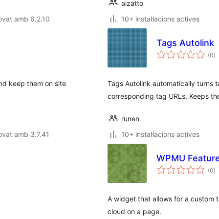
aizatto
ovat amb 6.2.10
10+ instal·lacions actives
Tags Autolink
p
(0
)
to
and keep them on site
Tags Autolink automatically turns t
corresponding tag URLs. Keeps the 
runen
ovat amb 3.7.41
10+ instal·lacions actives
WPMU Feature
p
(0
)
to
A widget that allows for a custom 
cloud on a page.