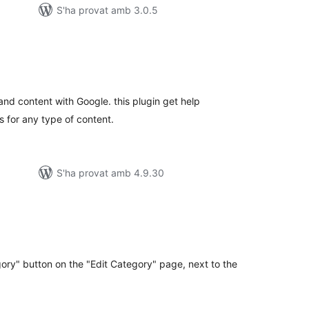
S'ha provat amb 3.0.5
ntuacions
tals
and content with Google. this plugin get help
 for any type of content.
S'ha provat amb 4.9.30
untuacions
tals
ry" button on the "Edit Category" page, next to the