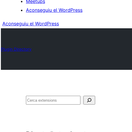
Meetups
Aconseguiu el WordPress
Aconseguiu el WordPress
Plugin Directory
Cerca