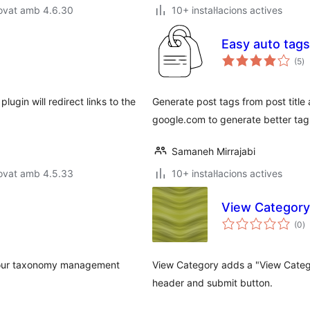
rovat amb 4.6.30
10+ instal·lacions actives
Easy auto tags
pu
(5
)
to
lugin will redirect links to the
Generate post tags from post title 
google.com to generate better tags
Samaneh Mirrajabi
rovat amb 4.5.33
10+ instal·lacions actives
View Category
p
(0
)
to
g your taxonomy management
View Category adds a "View Catego
header and submit button.