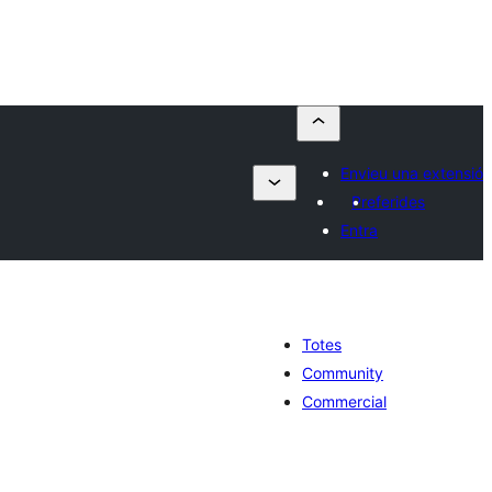
Envieu una extensió
Preferides
Entra
Totes
Community
Commercial