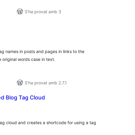
S'ha provat amb 3
untuacions
tals
ag names in posts and pages in links to the
original words case in text.
S'ha provat amb 2.7.1
d Blog Tag Cloud
untuacions
tals
tag cloud and creates a shortcode for using a tag