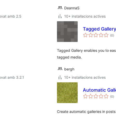
DeannaS
ovat amb 2.5
10+ instal·lacions actives
Tagged Galler
p
(0
)
to
Tagged Gallery enables you to easi
tagged media.
bergh
ovat amb 3.2.1
10+ instal·lacions actives
Automatic Gall
p
(0
)
to
Create automatic galleries in post