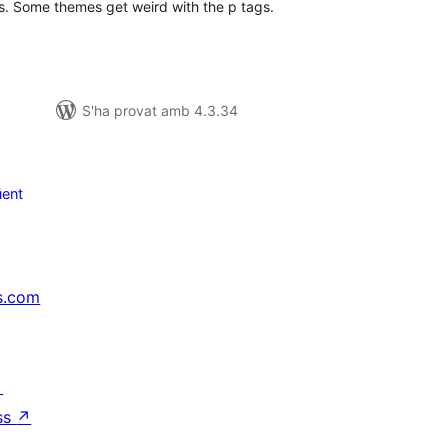
s. Some themes get weird with the p tags.
S'ha provat amb 4.3.34
ent
s.com
↗
ss
↗