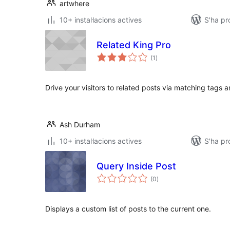
artwhere
10+ instal·lacions actives
S'ha pr
Related King Pro
puntuacions
(1
)
totals
Drive your visitors to related posts via matching tags 
Ash Durham
10+ instal·lacions actives
S'ha pr
Query Inside Post
puntuacions
(0
)
totals
Displays a custom list of posts to the current one.