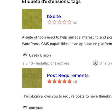
Etiqueta d’extensions:
tags
bSuite
puntuacions
(0
)
totals
A suite of tools used to help surface interesting and po
WordPress' CMS capabilities as an application platform
Casey Bisson
10+ instal·lacions actives
S'ha pr
Post Requirements
puntuacions
(2
)
totals
This plugin allows you to require posts to have thumbna
carestad