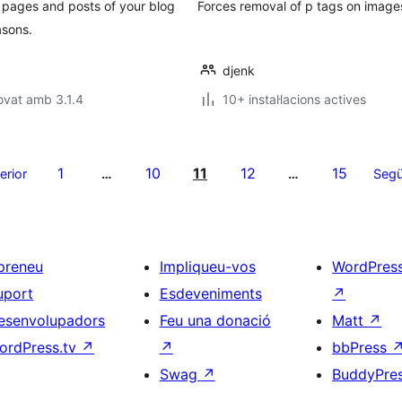
l pages and posts of your blog
Forces removal of p tags on image
asons.
djenk
ovat amb 3.1.4
10+ instal·lacions actives
1
10
11
12
15
erior
…
…
Segü
preneu
Impliqueu-vos
WordPres
uport
Esdeveniments
↗
esenvolupadors
Feu una donació
Matt
↗
ordPress.tv
↗
↗
bbPress
Swag
↗
BuddyPre