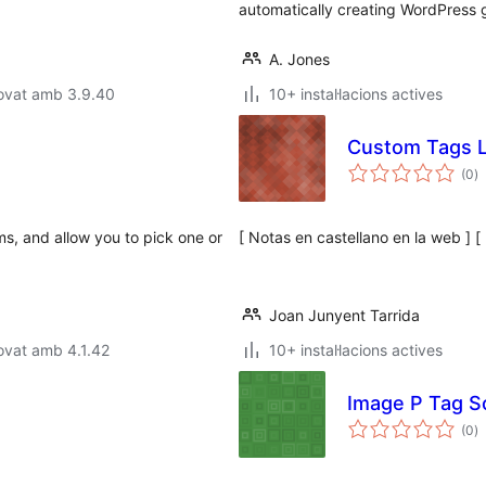
automatically creating WordPress g
A. Jones
rovat amb 3.9.40
10+ instal·lacions actives
Custom Tags L
p
(0
)
to
ms, and allow you to pick one or
[ Notas en castellano en la web ] [
Joan Junyent Tarrida
ovat amb 4.1.42
10+ instal·lacions actives
Image P Tag S
p
(0
)
to