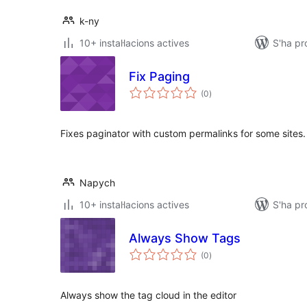
k-ny
10+ instal·lacions actives
S'ha pr
Fix Paging
puntuacions
(0
)
totals
Fixes paginator with custom permalinks for some sites.
Napych
10+ instal·lacions actives
S'ha pr
Always Show Tags
puntuacions
(0
)
totals
Always show the tag cloud in the editor