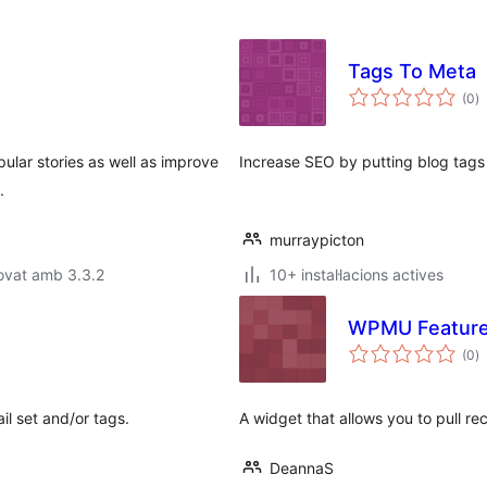
Tags To Meta
p
(0
)
to
pular stories as well as improve
Increase SEO by putting blog tags
.
murraypicton
ovat amb 3.3.2
10+ instal·lacions actives
WPMU Feature
p
(0
)
to
il set and/or tags.
A widget that allows you to pull r
DeannaS