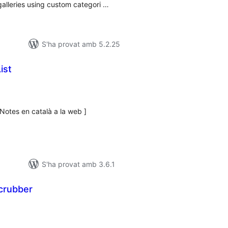
alleries using custom categori …
S'ha provat amb 5.2.25
ist
untuacions
tals
 Notes en català a la web ]
S'ha provat amb 3.6.1
crubber
untuacions
tals