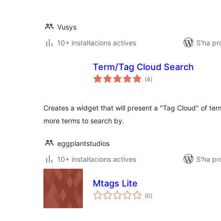
Vusys
10+ instal·lacions actives
S'ha p
Term/Tag Cloud Search
puntuacions
(4
)
totals
Creates a widget that will present a "Tag Cloud" of ter
more terms to search by.
eggplantstudios
10+ instal·lacions actives
S'ha pr
Mtags Lite
puntuacions
(0
)
totals