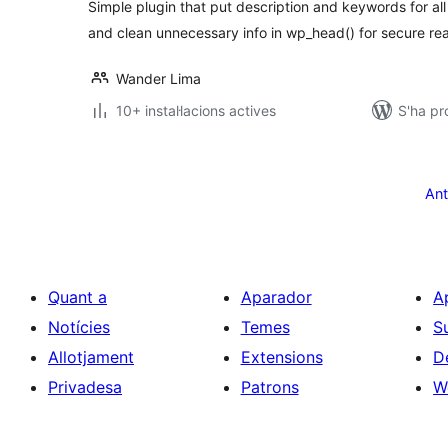
Simple plugin that put description and keywords for al
and clean unnecessary info in wp_head() for secure re
Wander Lima
10+ instal·lacions actives
S'ha pr
Paginació
de
Ant
les
entrades
Quant a
Aparador
A
Notícies
Temes
S
Allotjament
Extensions
D
Privadesa
Patrons
W