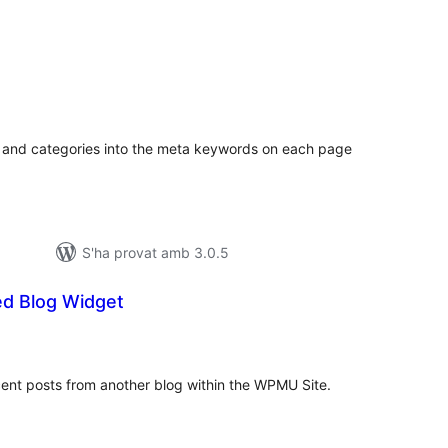
untuacions
tals
 and categories into the meta keywords on each page
S'ha provat amb 3.0.5
d Blog Widget
untuacions
tals
ecent posts from another blog within the WPMU Site.