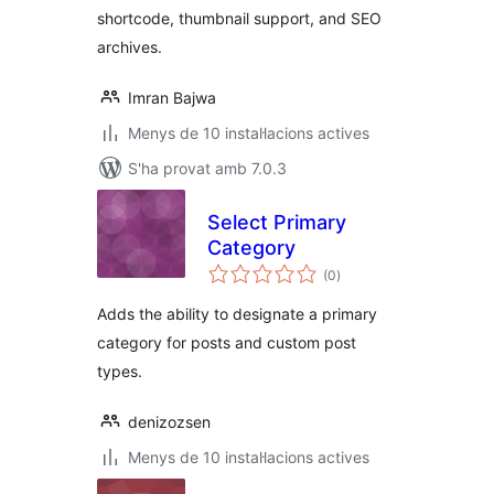
shortcode, thumbnail support, and SEO
archives.
Imran Bajwa
Menys de 10 instal·lacions actives
S'ha provat amb 7.0.3
Select Primary
Category
puntuacions
(0
)
totals
Adds the ability to designate a primary
category for posts and custom post
types.
denizozsen
Menys de 10 instal·lacions actives