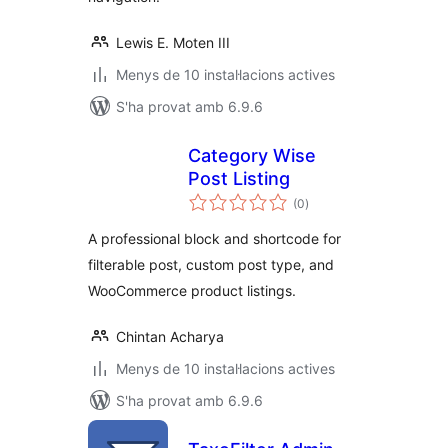
Lewis E. Moten III
Menys de 10 instal·lacions actives
S'ha provat amb 6.9.6
Category Wise
Post Listing
puntuacions
(0
)
totals
A professional block and shortcode for
filterable post, custom post type, and
WooCommerce product listings.
Chintan Acharya
Menys de 10 instal·lacions actives
S'ha provat amb 6.9.6