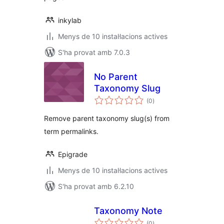
inkylab
Menys de 10 instal·lacions actives
S'ha provat amb 7.0.3
No Parent
Taxonomy Slug
puntuacions
(0
)
totals
Remove parent taxonomy slug(s) from
term permalinks.
Epigrade
Menys de 10 instal·lacions actives
S'ha provat amb 6.2.10
Taxonomy Note
puntuacions
(0
)