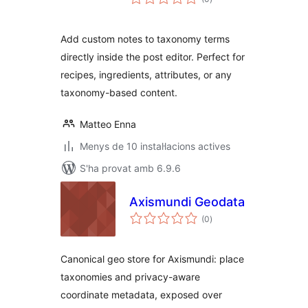
totals
Add custom notes to taxonomy terms
directly inside the post editor. Perfect for
recipes, ingredients, attributes, or any
taxonomy-based content.
Matteo Enna
Menys de 10 instal·lacions actives
S'ha provat amb 6.9.6
Axismundi Geodata
puntuacions
(0
)
totals
Canonical geo store for Axismundi: place
taxonomies and privacy-aware
coordinate metadata, exposed over