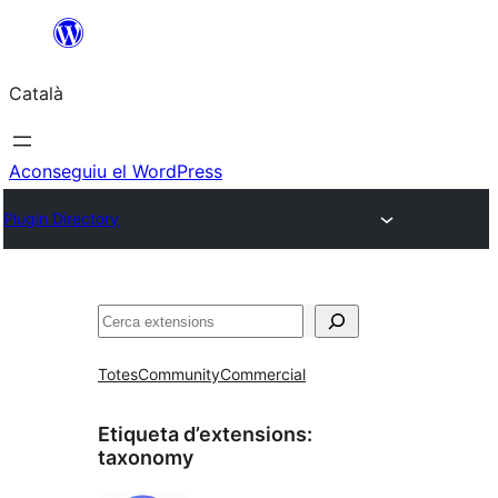
Vés
al
Català
contingut
Aconseguiu el WordPress
Plugin Directory
Cerca
Totes
Community
Commercial
Etiqueta d’extensions:
taxonomy