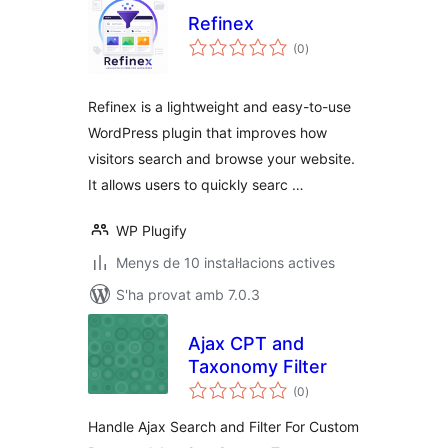
Refinex
puntuacions
(0
)
totals
Refinex is a lightweight and easy-to-use
WordPress plugin that improves how
visitors search and browse your website.
It allows users to quickly searc …
WP Plugify
Menys de 10 instal·lacions actives
S'ha provat amb 7.0.3
Ajax CPT and
Taxonomy Filter
puntuacions
(0
)
totals
Handle Ajax Search and Filter For Custom