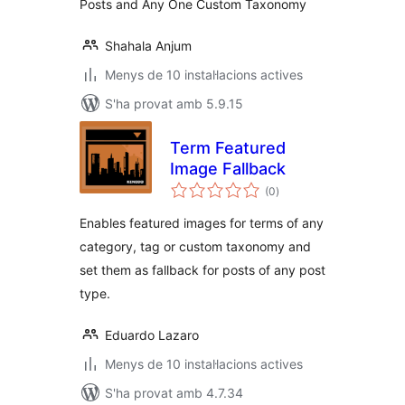
Posts and Any One Custom Taxonomy
Shahala Anjum
Menys de 10 instal·lacions actives
S'ha provat amb 5.9.15
Term Featured
Image Fallback
puntuacions
(0
)
totals
Enables featured images for terms of any
category, tag or custom taxonomy and
set them as fallback for posts of any post
type.
Eduardo Lazaro
Menys de 10 instal·lacions actives
S'ha provat amb 4.7.34