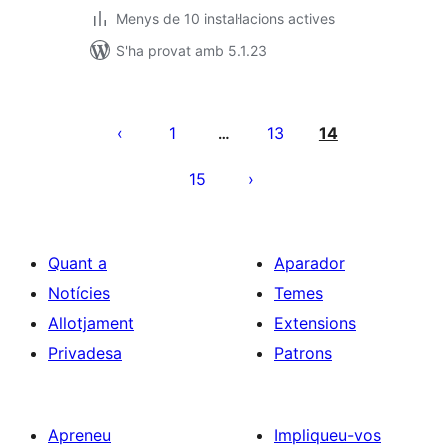
Menys de 10 instal·lacions actives
S'ha provat amb 5.1.23
Paginació
de
1
13
14
…
les
15
entrades
Quant a
Aparador
Notícies
Temes
Allotjament
Extensions
Privadesa
Patrons
Apreneu
Impliqueu-vos