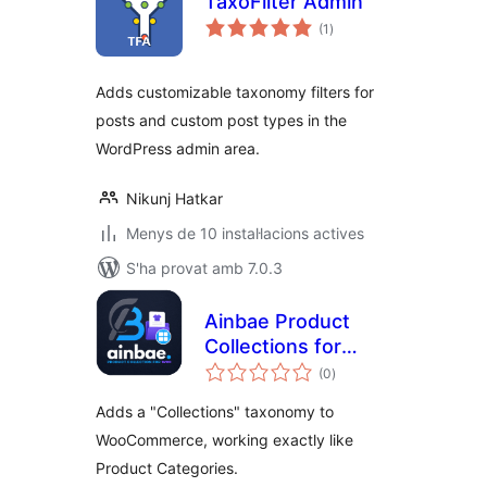
TaxoFilter Admin
puntuacions
(1
)
totals
Adds customizable taxonomy filters for
posts and custom post types in the
WordPress admin area.
Nikunj Hatkar
Menys de 10 instal·lacions actives
S'ha provat amb 7.0.3
Ainbae Product
Collections for
puntuacions
WooCommerce
(0
)
totals
Adds a "Collections" taxonomy to
WooCommerce, working exactly like
Product Categories.