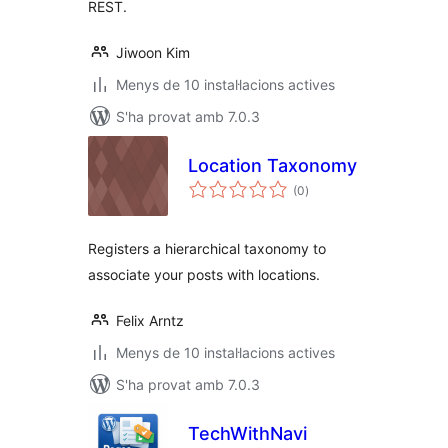
REST.
Jiwoon Kim
Menys de 10 instal·lacions actives
S'ha provat amb 7.0.3
Location Taxonomy
puntuacions
(0
)
totals
Registers a hierarchical taxonomy to
associate your posts with locations.
Felix Arntz
Menys de 10 instal·lacions actives
S'ha provat amb 7.0.3
TechWithNavi