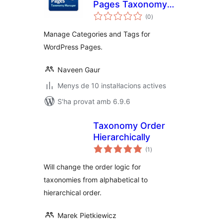
Pages Taxonomy
puntuacions
Manager
(0
)
totals
Manage Categories and Tags for
WordPress Pages.
Naveen Gaur
Menys de 10 instal·lacions actives
S'ha provat amb 6.9.6
Taxonomy Order
Hierarchically
puntuacions
(1
)
totals
Will change the order logic for
taxonomies from alphabetical to
hierarchical order.
Marek Pietkiewicz