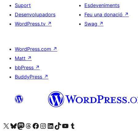
Suport
Esdeveniments
Desenvolupadors
Feu una donació
↗
WordPress.tv
↗
Swag
↗
WordPress.com
↗
Matt
↗
bbPress
↗
BuddyPress
↗
Visiteu el nostre compte X (abans Twitter)
Visiteu el nostre compte de Bluesky
Visiteu el nostre compte al Mastodon
Visiteu el nostre compte de Threads
Visiteu la nostra pàgina al Facebook
Visiteu el nostre compte d'Instagram
Visiteu el nostre compte de LinkedIn
Visiteu el nostre compte de TikTok
Visiteu el nostre canal al YouTube
Visiteu el nostre compte de Tumblr