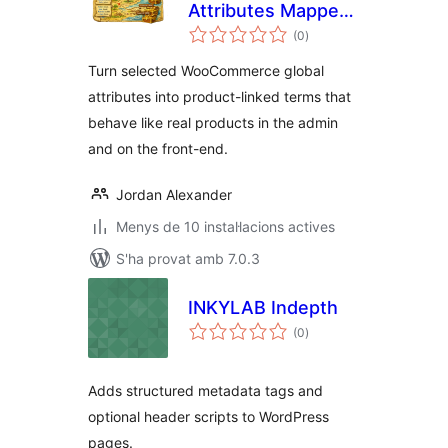
Attributes Mapper
puntuacions
for WooCommerce
(0
)
totals
Turn selected WooCommerce global
attributes into product-linked terms that
behave like real products in the admin
and on the front-end.
Jordan Alexander
Menys de 10 instal·lacions actives
S'ha provat amb 7.0.3
INKYLAB Indepth
puntuacions
(0
)
totals
Adds structured metadata tags and
optional header scripts to WordPress
pages.