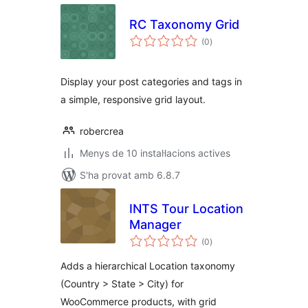
RC Taxonomy Grid
puntuacions
(0
)
totals
Display your post categories and tags in
a simple, responsive grid layout.
robercrea
Menys de 10 instal·lacions actives
S'ha provat amb 6.8.7
INTS Tour Location
Manager
puntuacions
(0
)
totals
Adds a hierarchical Location taxonomy
(Country > State > City) for
WooCommerce products, with grid