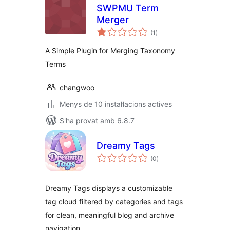
SWPMU Term
Merger
puntuacions
(1
)
totals
A Simple Plugin for Merging Taxonomy
Terms
changwoo
Menys de 10 instal·lacions actives
S'ha provat amb 6.8.7
Dreamy Tags
puntuacions
(0
)
totals
Dreamy Tags displays a customizable
tag cloud filtered by categories and tags
for clean, meaningful blog and archive
navigation.