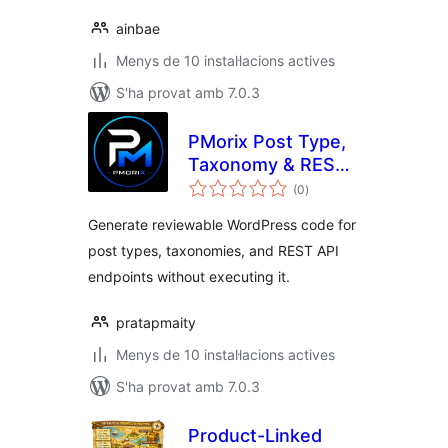
ainbae
Menys de 10 instal·lacions actives
S'ha provat amb 7.0.3
PMorix Post Type,
Taxonomy & REST
puntuacions
Generator
(0
)
totals
Generate reviewable WordPress code for
post types, taxonomies, and REST API
endpoints without executing it.
pratapmaity
Menys de 10 instal·lacions actives
S'ha provat amb 7.0.3
Product-Linked