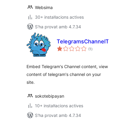
Websima
30+ instal·lacions actives
S'ha provat amb 4.7.34
TelegramsChannelToWP
puntuacions
(1
)
totals
Embed Telegram's Channel content, view
content of telegram's channel on your
site.
sokotebipayan
10+ instal·lacions actives
S'ha provat amb 4.7.34