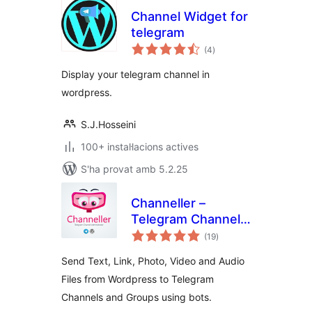
Channel Widget for
telegram
puntuacions
(4
)
totals
Display your telegram channel in
wordpress.
S.J.Hosseini
100+ instal·lacions actives
S'ha provat amb 5.2.25
Channeller –
Telegram Channel
puntuacions
Administrator
(19
)
totals
Send Text, Link, Photo, Video and Audio
Files from Wordpress to Telegram
Channels and Groups using bots.