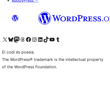
BuddyPress
↗
Visiteu el nostre compte X (abans Twitter)
Visiteu el nostre compte de Bluesky
Visiteu el nostre compte al Mastodon
Visiteu el nostre compte de Threads
Visiteu la nostra pàgina al Facebook
Visiteu el nostre compte d'Instagram
Visiteu el nostre compte de LinkedIn
Visiteu el nostre compte de TikTok
Visiteu el nostre canal al YouTube
Visiteu el nostre compte de Tumblr
El codi és poesia.
The WordPress® trademark is the intellectual property
of the WordPress Foundation.