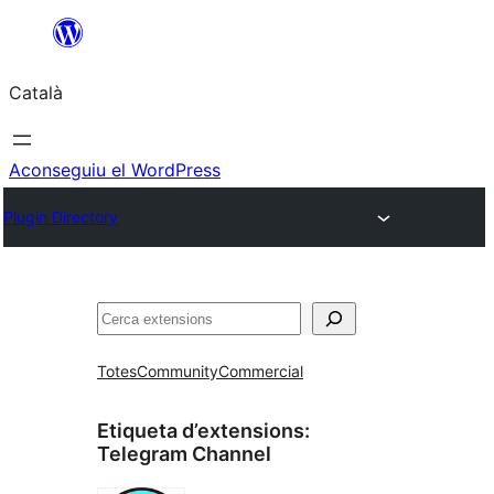
Vés
al
Català
contingut
Aconseguiu el WordPress
Plugin Directory
Cerca
Totes
Community
Commercial
Etiqueta d’extensions:
Telegram Channel