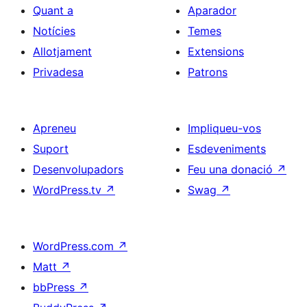
Quant a
Aparador
Notícies
Temes
Allotjament
Extensions
Privadesa
Patrons
Apreneu
Impliqueu-vos
Suport
Esdeveniments
Desenvolupadors
Feu una donació
↗
WordPress.tv
↗
Swag
↗
WordPress.com
↗
Matt
↗
bbPress
↗