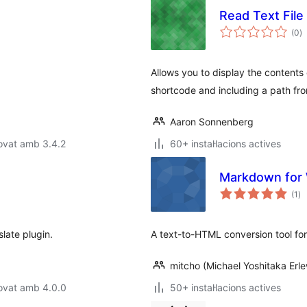
Read Text File
p
(0
)
to
Allows you to display the contents 
shortcode and including a path from
Aaron Sonnenberg
ovat amb 3.4.2
60+ instal·lacions actives
Markdown for
pu
(1
)
to
slate plugin.
A text-to-HTML conversion tool for
mitcho (Michael Yoshitaka Erle
ovat amb 4.0.0
50+ instal·lacions actives