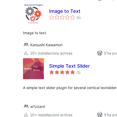
Image to Text
puntuacions
(0
)
totals
Image to text.
Katsushi Kawamori
20+ instal·lacions actives
S'ha pr
Simple Text Slider
puntuacions
(2
)
totals
A simple text slider plugin for several vertical textslide
w1zzard
20+ instal·lacions actives
S'ha p