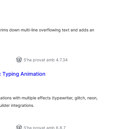
ntuacions
tals
 trims down multi-line overflowing text and adds an
S'ha provat amb 4.7.34
 Typing Animation
untuacions
tals
ions with multiple effects (typewriter, glitch, neon,
ilder integrations.
S'ha provat amb 6.8.7