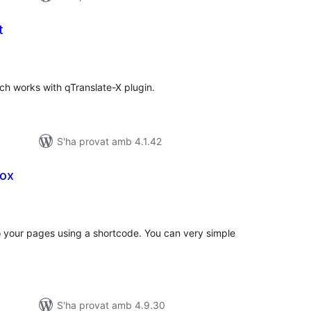
t
ntuacions
tals
hich works with qTranslate-X plugin.
S'ha provat amb 4.1.42
lox
untuacions
tals
to your pages using a shortcode. You can very simple
S'ha provat amb 4.9.30