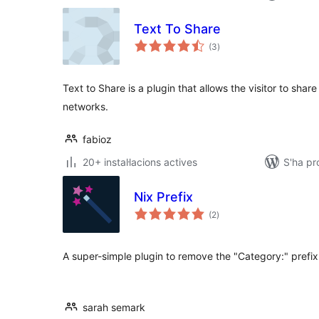
Text To Share
puntuacions
(3
)
totals
Text to Share is a plugin that allows the visitor to shar
networks.
fabioz
20+ instal·lacions actives
S'ha pr
Nix Prefix
puntuacions
(2
)
totals
A super-simple plugin to remove the "Category:" prefix 
sarah semark