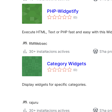
PHP-Widgetify
puntuacions
(0
)
totals
Execute HTML, Text or PHP fast and easy with this Wid
RMWebsec
30+ instal·lacions actives
S'ha pr
Category Widgets
puntuacions
(0
)
totals
Display widgets for specific categories.
rajuru
30+ instal·lacions actives
S'ha pr