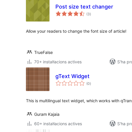
Post size text changer
puntuacions
(3
)
totals
Allow your readers to change the font size of article!
TrueFalse
70+ instal·lacions actives
S'ha pr
gText Widget
puntuacions
(0
)
totals
This is multilingual text widget, which works with qTran
Guram Kajaia
60+ instal·lacions actives
S'ha pr