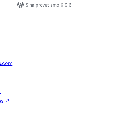
S'ha provat amb 6.9.6
s.com
↗
ss
↗