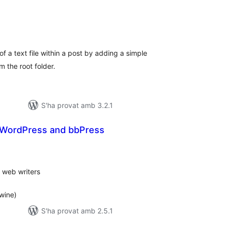
untuacions
tals
of a text file within a post by adding a simple
 the root folder.
S'ha provat amb 3.2.1
 WordPress and bbPress
ntuacions
tals
 web writers
wine)
S'ha provat amb 2.5.1