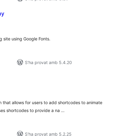
hy
untuacions
tals
 site using Google Fonts.
S'ha provat amb 5.4.20
untuacions
tals
 that allows for users to add shortcodes to animate
uses shortcodes to provide a na …
S'ha provat amb 5.2.25