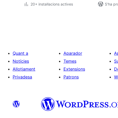
20+ instal·lacions actives
S'ha pr
Paginació
de
les
entrades
Quant a
Aparador
A
Notícies
Temes
S
Allotjament
Extensions
D
Privadesa
Patrons
W