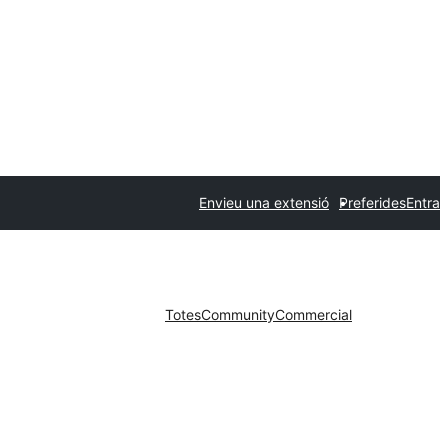
Envieu una extensió
Preferides
Entra
Totes
Community
Commercial