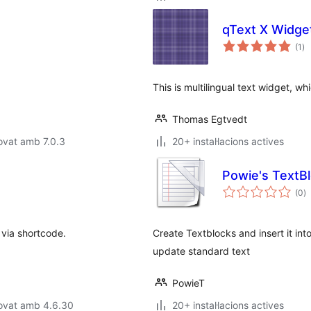
qText X Widge
pu
(1
)
to
This is multilingual text widget, w
Thomas Egtvedt
ovat amb 7.0.3
20+ instal·lacions actives
Powie's TextB
p
(0
)
to
r via shortcode.
Create Textblocks and insert it in
update standard text
PowieT
rovat amb 4.6.30
20+ instal·lacions actives