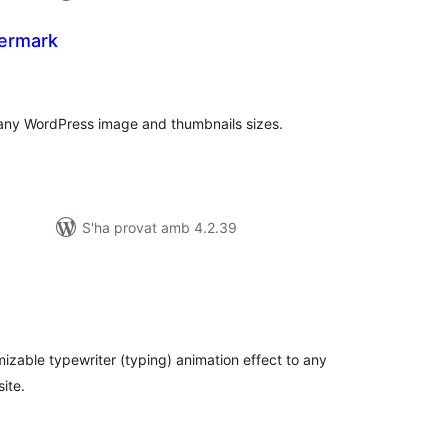
ermark
ntuacions
tals
any WordPress image and thumbnails sizes.
S'ha provat amb 4.2.39
untuacions
tals
mizable typewriter (typing) animation effect to any
ite.