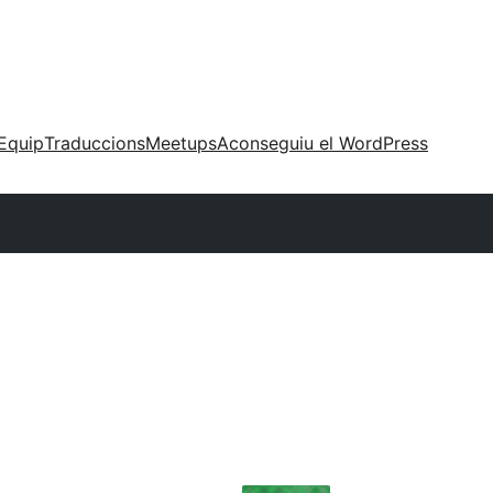
Equip
Traduccions
Meetups
Aconseguiu el WordPress