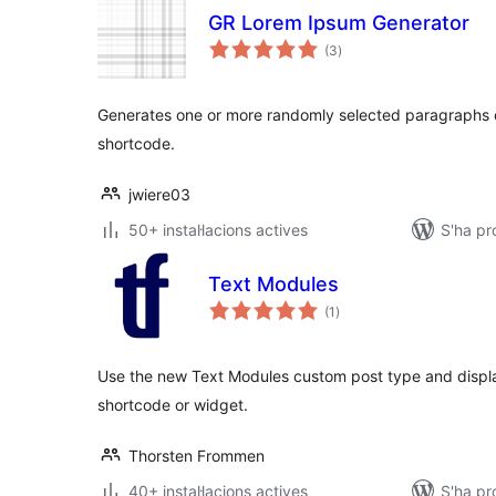
GR Lorem Ipsum Generator
puntuacions
(3
)
totals
Generates one or more randomly selected paragraphs 
shortcode.
jwiere03
50+ instal·lacions actives
S'ha p
Text Modules
puntuacions
(1
)
totals
Use the new Text Modules custom post type and displa
shortcode or widget.
Thorsten Frommen
40+ instal·lacions actives
S'ha p