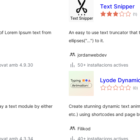
Text Snipper
pu
(1
)
to
of Lorem Ipsum text from
An easy to use text truncator that
ellipses("…") to it.
jordanwebdev
rovat amb 4.9.30
50+ instal·lacions actives
Lyode Dynamic
p
(0
)
to
y a text module by either
Create stunning dynamic text animat
etc.) using shortcodes and page bu
Filikod
rovat amb 4.3.34
40+ instal·lacions actives