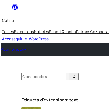
Vés
al
Català
contingut
Temes
Extensions
Notícies
Suport
Quant a
Patrons
Col·labora
Aconseguiu el WordPress
Plugin Directory
Cerca
Etiqueta d’extensions:
text