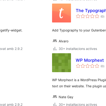
The Typograp
p
(0
)
to
getify-widget.
Add Typography to your Gutenberg
Alvaro
ovat amb 2.9.2
30+ instal·lacions actives
WP Morphext
p
(0
)
to
WP Morphext is a WordPress Plugin
text on their website. The plugin 
Nate Gay
ovat amb 2.9.2
30+ instal·lacions actives