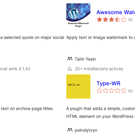
Awesome Wat
pu
(5
)
to
e a selected quote on major social
Apply text or image watermark to 
Tahir Yasin
ovat amb 4.1.42
20+ instal·lacions actives
Type-WR
p
(0
)
to
text on archive page titles.
A plugin that adds a simple, custo
HTML element on your WordPress s
petrolytvyn