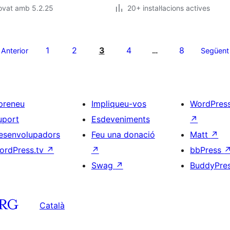
ovat amb 5.2.25
20+ instal·lacions actives
1
2
3
4
8
Anterior
…
Següent
preneu
Impliqueu-vos
WordPres
uport
Esdeveniments
↗
esenvolupadors
Feu una donació
Matt
↗
ordPress.tv
↗
↗
bbPress
Swag
↗
BuddyPre
Català