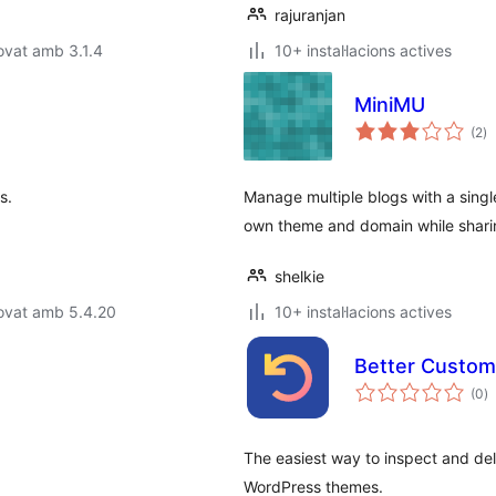
rajuranjan
ovat amb 3.1.4
10+ instal·lacions actives
MiniMU
pu
(2
)
to
s.
Manage multiple blogs with a singl
own theme and domain while sharin
shelkie
ovat amb 5.4.20
10+ instal·lacions actives
Better Custom
p
(0
)
to
The easiest way to inspect and d
WordPress themes.