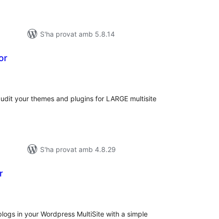
S'ha provat amb 5.8.14
or
untuacions
tals
audit your themes and plugins for LARGE multisite
S'ha provat amb 4.8.29
r
untuacions
tals
blogs in your Wordpress MultiSite with a simple