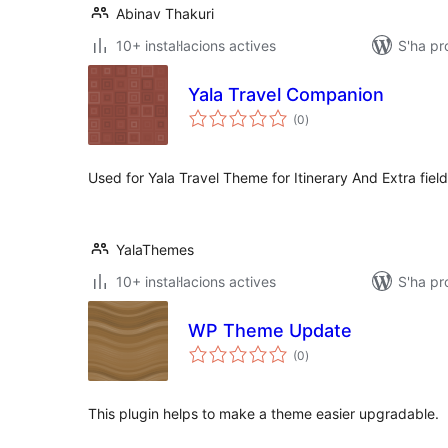
Abinav Thakuri
10+ instal·lacions actives
S'ha pr
Yala Travel Companion
puntuacions
(0
)
totals
Used for Yala Travel Theme for Itinerary And Extra field
YalaThemes
10+ instal·lacions actives
S'ha pr
WP Theme Update
puntuacions
(0
)
totals
This plugin helps to make a theme easier upgradable.