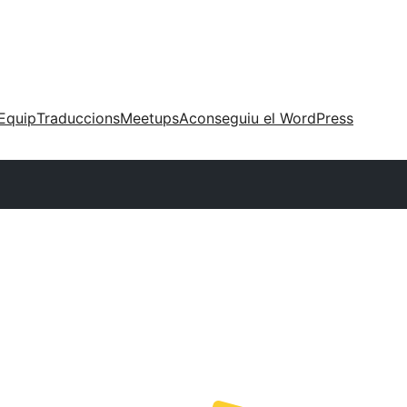
Equip
Traduccions
Meetups
Aconseguiu el WordPress