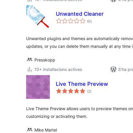
Unwanted Cleaner
puntuacions
(0
)
totals
Unwanted plugins and themes are automatically remo
updates, or you can delete them manually at any time 
Presskopp
10+ instal·lacions actives
S'ha pr
Live Theme Preview
puntuacions
(2
)
totals
Live Theme Preview allows users to preview themes on
customizing or activating them.
Mike Martel