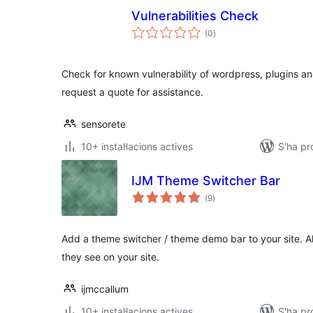
Vulnerabilities Check
puntuacions
(0
)
totals
Check for known vulnerability of wordpress, plugins a
request a quote for assistance.
sensorete
10+ instal·lacions actives
S'ha p
IJM Theme Switcher Bar
puntuacions
(9
)
totals
Add a theme switcher / theme demo bar to your site. A
they see on your site.
ijmccallum
10+ instal·lacions actives
S'ha pr