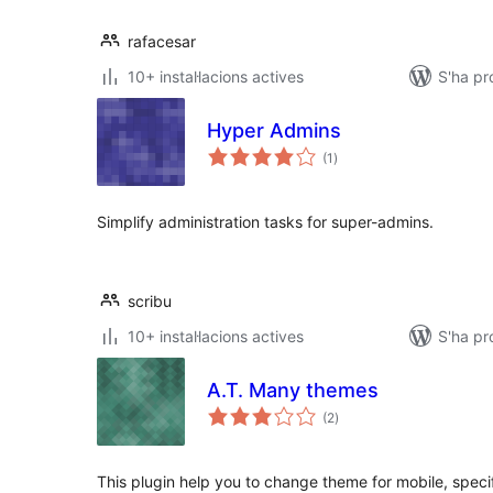
rafacesar
10+ instal·lacions actives
S'ha p
Hyper Admins
puntuacions
(1
)
totals
Simplify administration tasks for super-admins.
scribu
10+ instal·lacions actives
S'ha pr
A.T. Many themes
puntuacions
(2
)
totals
This plugin help you to change theme for mobile, specif