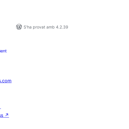
S'ha provat amb 4.2.39
ent
s.com
↗
ss
↗