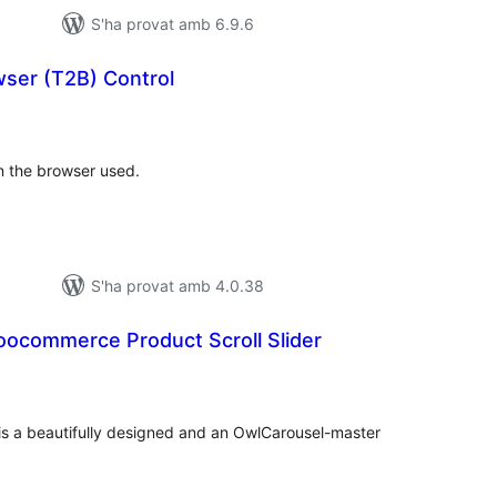
S'ha provat amb 6.9.6
ser (T2B) Control
untuacions
tals
n the browser used.
S'ha provat amb 4.0.38
ocommerce Product Scroll Slider
ntuacions
tals
is a beautifully designed and an OwlCarousel-master