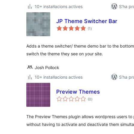
10+ instal·lacions actives
S'ha pr
JP Theme Switcher Bar
puntuacions
(1
)
totals
Adds a theme switcher/ theme demo bar to the bottom o
switch the theme they see on your site.
Josh Pollock
10+ instal·lacions actives
S'ha p
Preview Themes
puntuacions
(0
)
totals
The Preview Themes plugin allows wordpress users to p
without having to activate and deactivate them simult