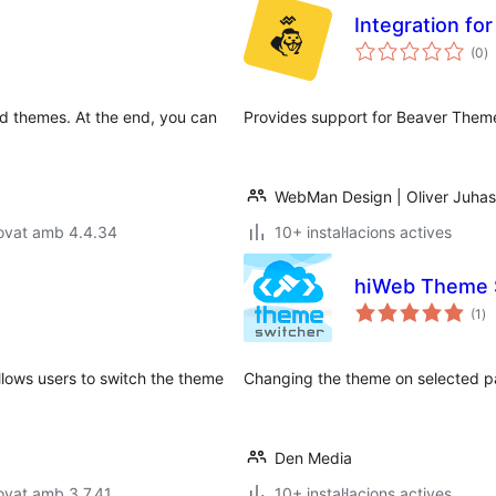
Integration fo
p
(0
)
to
nd themes. At the end, you can
Provides support for Beaver Theme
WebMan Design | Oliver Juhas
rovat amb 4.4.34
10+ instal·lacions actives
hiWeb Theme 
pu
(1
)
to
llows users to switch the theme
Changing the theme on selected p
Den Media
ovat amb 3.7.41
10+ instal·lacions actives