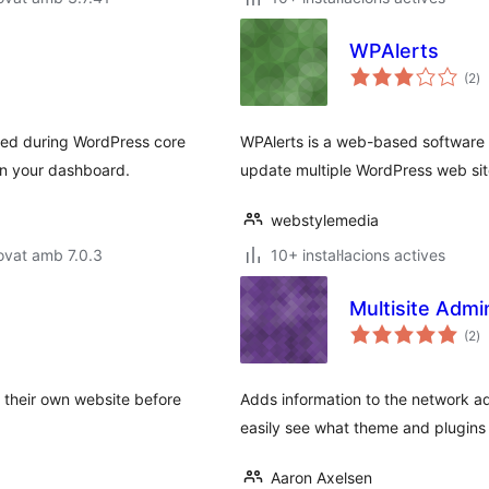
WPAlerts
pu
(2
)
to
ved during WordPress core
WPAlerts is a web-based software (
in your dashboard.
update multiple WordPress web si
webstylemedia
ovat amb 7.0.3
10+ instal·lacions actives
Multisite Admi
pu
(2
)
to
 their own website before
Adds information to the network ad
easily see what theme and plugins 
Aaron Axelsen