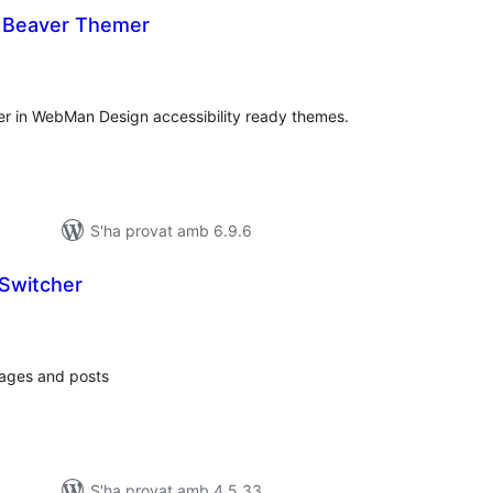
r Beaver Themer
untuacions
tals
r in WebMan Design accessibility ready themes.
S'ha provat amb 6.9.6
Switcher
ntuacions
tals
ages and posts
S'ha provat amb 4.5.33