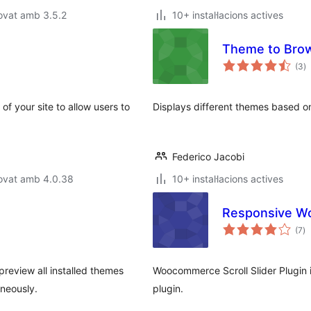
ovat amb 3.5.2
10+ instal·lacions actives
Theme to Brow
p
(3
)
to
f your site to allow users to
Displays different themes based o
Federico Jacobi
rovat amb 4.0.38
10+ instal·lacions actives
Responsive Wo
pu
(7
)
to
review all installed themes
Woocommerce Scroll Slider Plugin 
aneously.
plugin.