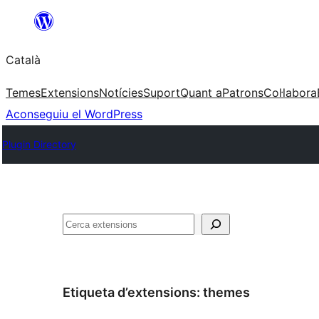
Vés
al
Català
contingut
Temes
Extensions
Notícies
Suport
Quant a
Patrons
Col·labora
Aconseguiu el WordPress
Plugin Directory
Cerca
Etiqueta d’extensions:
themes