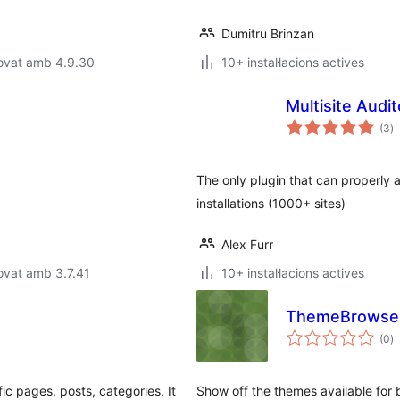
Dumitru Brinzan
rovat amb 4.9.30
10+ instal·lacions actives
Multisite Audit
p
(3
)
to
The only plugin that can properly 
installations (1000+ sites)
Alex Furr
ovat amb 3.7.41
10+ instal·lacions actives
ThemeBrowse
p
(0
)
to
ic pages, posts, categories. It
Show off the themes available for 