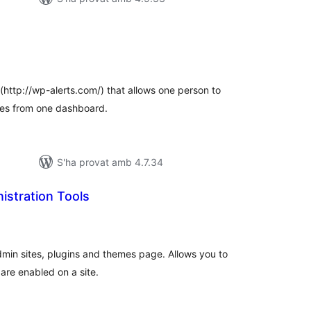
ntuacions
tals
http://wp-alerts.com/) that allows one person to
tes from one dashboard.
S'ha provat amb 4.7.34
nistration Tools
ntuacions
tals
min sites, plugins and themes page. Allows you to
are enabled on a site.