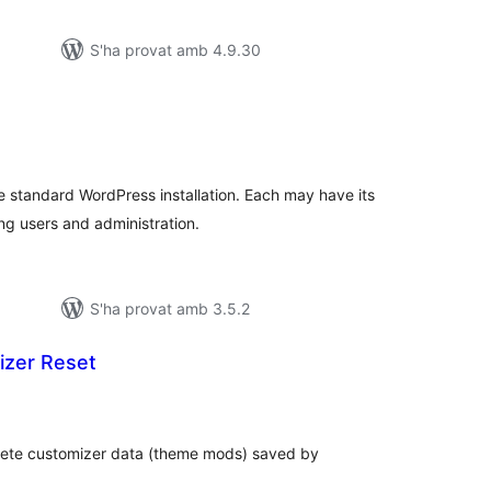
S'ha provat amb 4.9.30
ntuacions
tals
e standard WordPress installation. Each may have its
g users and administration.
S'ha provat amb 3.5.2
izer Reset
untuacions
tals
elete customizer data (theme mods) saved by