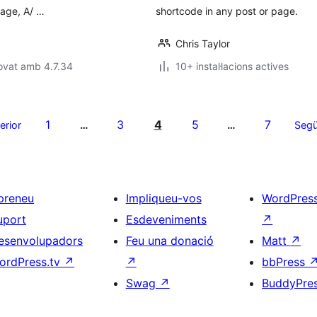
page, A/ …
shortcode in any post or page.
Chris Taylor
ovat amb 4.7.34
10+ instal·lacions actives
1
3
4
5
7
erior
…
…
Segü
preneu
Impliqueu-vos
WordPres
uport
Esdeveniments
↗
esenvolupadors
Feu una donació
Matt
↗
ordPress.tv
↗
↗
bbPress
Swag
↗
BuddyPre