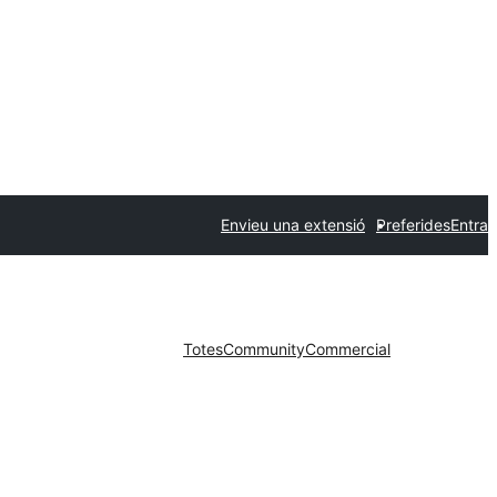
Envieu una extensió
Preferides
Entra
Totes
Community
Commercial