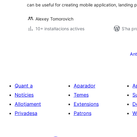
can be useful for creating mobile application, landing 
Alexey Tomorovich
10+ instal·lacions actives
S'ha pr
Paginació
de
Ant
les
entrades
Quant a
Aparador
A
Notícies
Temes
S
Allotjament
Extensions
D
Privadesa
Patrons
W