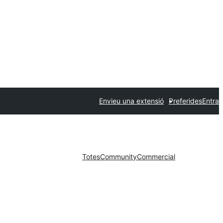
Envieu una extensió
Preferides
Entra
Totes
Community
Commercial