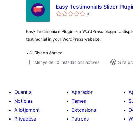
Easy Testimonials Slider Plugi
puntuacions
(0
)
totals
Easy Testimonials Plugin is a WordPress plugin to displa
testimonial in your WordPress website.
Riyadh Ahmed
Menys de 10 instal·lacions actives
S'ha pr
Quant a
Aparador
A
Notícies
Temes
S
Allotjament
Extensions
D
Privadesa
Patrons
W