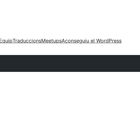
Equip
Traduccions
Meetups
Aconseguiu el WordPress