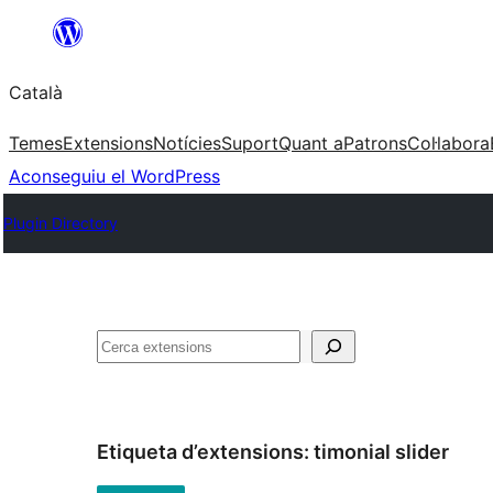
Vés
al
Català
contingut
Temes
Extensions
Notícies
Suport
Quant a
Patrons
Col·labora
Aconseguiu el WordPress
Plugin Directory
Cerca
Etiqueta d’extensions:
timonial slider