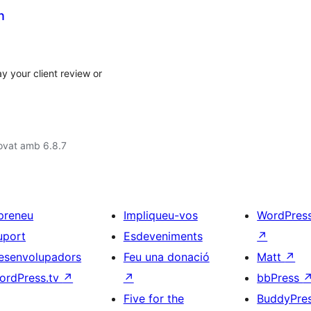
n
y your client review or
ovat amb 6.8.7
preneu
Impliqueu-vos
WordPres
uport
Esdeveniments
↗
esenvolupadors
Feu una donació
Matt
↗
ordPress.tv
↗
↗
bbPress
Five for the
BuddyPre