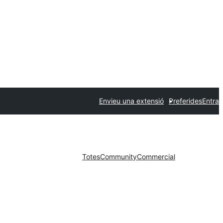
Envieu una extensió
Preferides
Entra
Totes
Community
Commercial