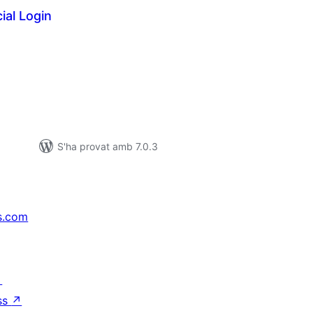
ial Login
untuacions
tals
S'ha provat amb 7.0.3
s.com
↗
ss
↗