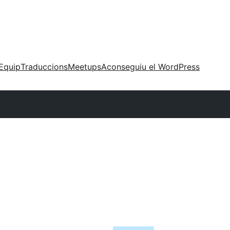
Equip
Traduccions
Meetups
Aconseguiu el WordPress