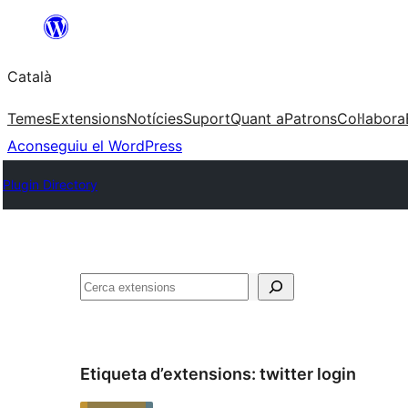
Vés
al
Català
contingut
Temes
Extensions
Notícies
Suport
Quant a
Patrons
Col·labora
Aconseguiu el WordPress
Plugin Directory
Cerca
Etiqueta d’extensions:
twitter login