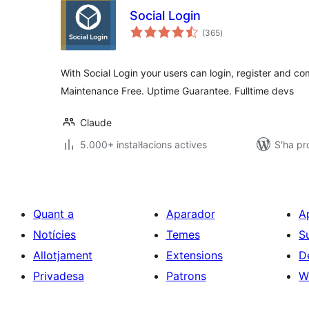
Social Login
puntuacions
(365
)
totals
With Social Login your users can login, register and 
Maintenance Free. Uptime Guarantee. Fulltime devs
Claude
5.000+ instal·lacions actives
S'ha pr
Quant a
Aparador
A
Notícies
Temes
S
Allotjament
Extensions
D
Privadesa
Patrons
W