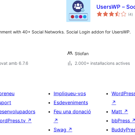
UsersWP – Soc
p
(4
)
to
comment with 40+ Social Networks.
Social Login addon for UsersWP.
Stiofan
ovat amb 6.7.6
2.000+ instal·lacions actives
preneu
Impliqueu-vos
WordPres
uport
Esdeveniments
↗
esenvolupadors
Feu una donació
Matt
↗
ordPress.tv
↗
↗
bbPress
Swag
↗
BuddyPre